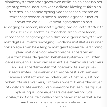
plankensystemen voor gevouwen artikelen en accessoires,
geïntegreerde ladeunits voor delicate kledingstukken en
sieraden, en speciale opslag voor schoenen, tassen en
seizoensgebonden artikelen. Technologische functies
omvatten vaak LED-verlichtingssystemen met
bewegingssensoren, klimaatregeling om delicate stoffen te
beschermen, zachte sluitmechanismen voor laden,
motorische hangstangen en slimme organisatiesystemen
met digitale inventarisvolging. Moderne installaties kunnen
ook spiegels van hele lengte met geïntegreerde verlichting,
oplaadstations voor elektronische apparaten en
geautomatiseerde garderobebeheersystemen omvatten.
Toepassingen variëren van residentiële master slaapkamers
en luxe appartementen tot boetiekhotels en privé-
kleedruimtes. De walk-in garderobe past zich aan aan
diverse architectonische indelingen, of het nu gaat om
onbenutte slaapkamers, omgebouwde zolderverdiepingen
of doelgerichte aanbouwen, waardoor het een veelzijdige
oplossing is voor eigenaars die een verhoogde
opslagfunctionaliteit willen combineren met esthetische
aantrekkelijkheid en gepersonaliseerde