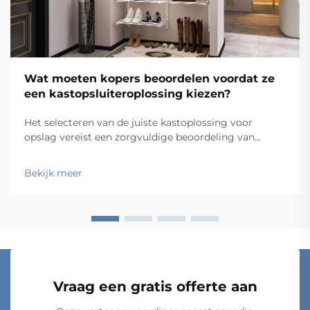
Wat moeten kopers beoordelen voordat ze
een kastopsluiteroplossing kiezen?
Het selecteren van de juiste kastoplossing voor
opslag vereist een zorgvuldige beoordeling van
meerdere factoren die direct van invloed zijn op
functionaliteit, duurzaamheid en
Bekijk meer
langetermijnvoldoening. Kopers die zich haasten met
aankopen zonder een grondige beoordeling,
ontdekken vaak kostbare on...
Vraag een gratis offerte aan