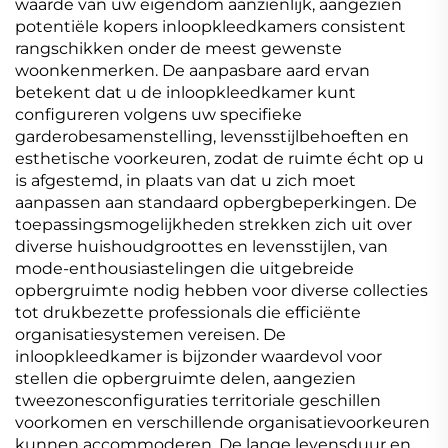
waarde van uw eigendom aanzienlijk, aangezien
potentiële kopers inloopkleedkamers consistent
rangschikken onder de meest gewenste
woonkenmerken. De aanpasbare aard ervan
betekent dat u de inloopkleedkamer kunt
configureren volgens uw specifieke
garderobesamenstelling, levensstijlbehoeften en
esthetische voorkeuren, zodat de ruimte écht op u
is afgestemd, in plaats van dat u zich moet
aanpassen aan standaard opbergbeperkingen. De
toepassingsmogelijkheden strekken zich uit over
diverse huishoudgroottes en levensstijlen, van
mode-enthousiastelingen die uitgebreide
opbergruimte nodig hebben voor diverse collecties
tot drukbezette professionals die efficiënte
organisatiesystemen vereisen. De
inloopkleedkamer is bijzonder waardevol voor
stellen die opbergruimte delen, aangezien
tweezonesconfiguraties territoriale geschillen
voorkomen en verschillende organisatievoorkeuren
kunnen accommoderen. De lange levensduur en