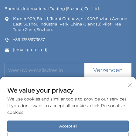
Bomeda International Trading (Suzhou) Co., Ltd.
Kamer 909, Blok 1, Jiarui Gebouw, nr. 400 Suzhou Avenue
East, Suzhou Industrial Park, China (Jiangsu) Pilot Free
Trade Zone, Suzhou.
+86-13585173657
[email protected]
Verzenden
We value your privacy
We use cookies and similar tools to provide our services.
If you don't want to accept all cookies, click Personalize
Copyright © 2026 Bomeda International Trading (Suzhou) Co.,
Ltd. Alle rechten voorbehouden.
cookies.
Privacybeleid
Accept all