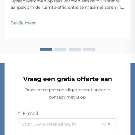
Opslagsystemen op rails vormen een revolutionaire
aanpak om de ruimte-efficiëntie te maximaliseren in
magazijnen, kantoren en industriële faciliteiten. Door
gebruik te maken van wandbevestigde railsystemen
Bekijk meer
die beweegbare opslagcomponenten ondersteunen,
maken deze oplossingen het moge...
Vraag een gratis offerte aan
Onze vertegenwoordiger neemt spoedig
contact met u op.
E-mail
0/100