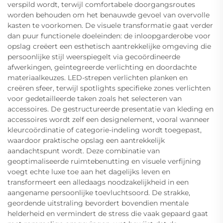
verspild wordt, terwijl comfortabele doorgangsroutes
worden behouden om het benauwde gevoel van overvolle
kasten te voorkomen. De visuele transformatie gaat verder
dan puur functionele doeleinden: de inloopgarderobe voor
opslag creëert een esthetisch aantrekkelijke omgeving die
persoonlijke stijl weerspiegelt via gecoördineerde
afwerkingen, geïntegreerde verlichting en doordachte
materiaalkeuzes. LED-strepen verlichten planken en
creëren sfeer, terwijl spotlights specifieke zones verlichten
voor gedetailleerde taken zoals het selecteren van
accessoires. De gestructureerde presentatie van kleding en
accessoires wordt zelf een designelement, vooral wanneer
kleurcoördinatie of categorie-indeling wordt toegepast,
waardoor praktische opslag een aantrekkelijk
aandachtspunt wordt. Deze combinatie van
geoptimaliseerde ruimtebenutting en visuele verfijning
voegt echte luxe toe aan het dagelijks leven en
transformeert een alledaags noodzakelijkheid in een
aangename persoonlijke toevluchtsoord. De strakke,
geordende uitstraling bevordert bovendien mentale
helderheid en vermindert de stress die vaak gepaard gaat