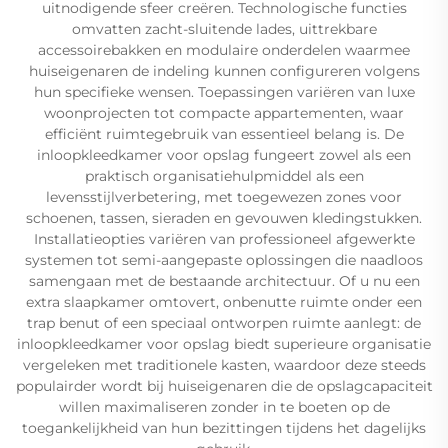
uitnodigende sfeer creëren. Technologische functies
omvatten zacht-sluitende lades, uittrekbare
accessoirebakken en modulaire onderdelen waarmee
huiseigenaren de indeling kunnen configureren volgens
hun specifieke wensen. Toepassingen variëren van luxe
woonprojecten tot compacte appartementen, waar
efficiënt ruimtegebruik van essentieel belang is. De
inloopkleedkamer voor opslag fungeert zowel als een
praktisch organisatiehulpmiddel als een
levensstijlverbetering, met toegewezen zones voor
schoenen, tassen, sieraden en gevouwen kledingstukken.
Installatieopties variëren van professioneel afgewerkte
systemen tot semi-aangepaste oplossingen die naadloos
samengaan met de bestaande architectuur. Of u nu een
extra slaapkamer omtovert, onbenutte ruimte onder een
trap benut of een speciaal ontworpen ruimte aanlegt: de
inloopkleedkamer voor opslag biedt superieure organisatie
vergeleken met traditionele kasten, waardoor deze steeds
populairder wordt bij huiseigenaren die de opslagcapaciteit
willen maximaliseren zonder in te boeten op de
toegankelijkheid van hun bezittingen tijdens het dagelijks