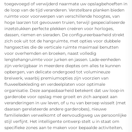
toegevoegd of verwijderd naarmate uw opslagbehoeften in
de loop van de tijd veranderen. Verstelbare planken bieden
ruimte voor voorwerpen van verschillende hoogtes, van
hoge laarzen tot gevouwen truien, terwijl gespecialiseerde
inzetstukken perfecte plekken creëren voor horloges,
dassen, riemen en sieraden. De configureerbaarheid strekt
zich ook uit tot de hangruimte, met opties voor dubbele
hangsecties die de verticale ruimte maximaal benutten
voor overhemden en broeken, naast volledig
lengtehangruimte voor jurken en jassen. Lade-eenheden
zijn verkrijgbaar in meerdere dieptes om alles te kunnen
opbergen, van delicate ondergoed tot volumineuze
breiwerk, waarbij premiumopties zijn voorzien van
fluweelbekleding en verdeelplaten voor optimale
organisatie. Deze aanpasbaarheid betekent dat uw loop-in
garderobe voor opslag mee groeit en zich aanpast aan
veranderingen in uw leven, of u nu van beroep wisselt (met
daaraan gerelateerde andere garderobes), nieuwe
familieleden verwelkomt of eenvoudigweg uw persoonlijke
stijl verfijnt. Het intelligente ontwerp stelt u in staat om
specifieke zones aan te maken voor bepaalde activiteiten,