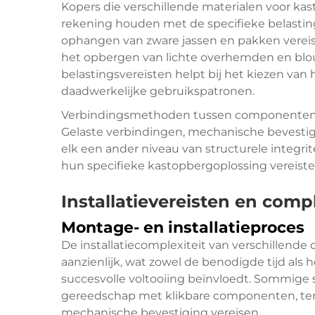
Kopers die verschillende materialen voor k
rekening houden met de specifieke belasti
ophangen van zware jassen en pakken vereis
het opbergen van lichte overhemden en blou
belastingsvereisten helpt bij het kiezen van 
daadwerkelijke gebruikspatronen.
Verbindingsmethoden tussen componenten b
Gelaste verbindingen, mechanische bevesti
elk een ander niveau van structurele integri
hun specifieke
kastopbergoplossing
vereiste
Installatievereisten en compl
Montage- en installatieproces
De installatiecomplexiteit van verschillende
aanzienlijk, wat zowel de benodigde tijd als 
succesvolle voltooiing beïnvloedt. Sommig
gereedschap met klikbare componenten, ter
mechanische bevestiging vereisen.