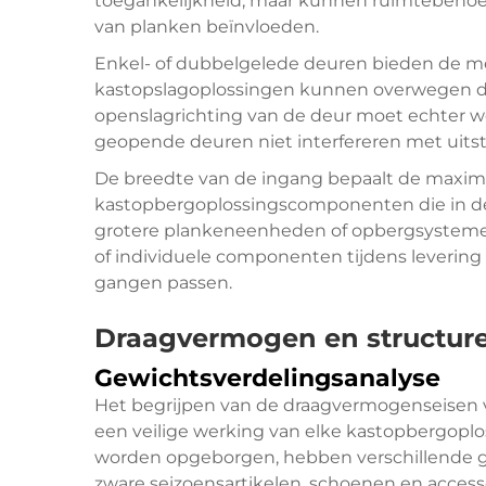
toegankelijkheid, maar kunnen ruimtebehoef
van planken beïnvloeden.
Enkel- of dubbelgelede deuren bieden de me
kastopslagoplossingen kunnen overwegen die
openslagrichting van de deur moet echter w
geopende deuren niet interfereren met uits
De breedte van de ingang bepaalt de maxim
kastopbergoplossingscomponenten die in de
grotere plankeneenheden of opbergsystemen 
of individuele componenten tijdens levering
gangen passen.
Draagvermogen en structure
Gewichtsverdelingsanalyse
Het begrijpen van de draagvermogenseisen 
een veilige werking van elke kastopbergoplos
worden opgeborgen, hebben verschillende g
zware seizoensartikelen, schoenen en access