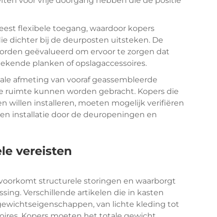
ten voor vrije doorgang hebben die de positie
est flexibele toegang, waardoor kopers
 dichter bij de deurposten uitsteken. De
orden geëvalueerd om ervoor te zorgen dat
tekende planken of opslagaccessoires.
ale afmeting van vooraf geassembleerde
 ruimte kunnen worden gebracht. Kopers die
willen installeren, moeten mogelijk verifiëren
 en installatie door de deuropeningen en
le vereisten
voorkomt structurele storingen en waarborgt
sing. Verschillende artikelen die in kasten
ewichtseigenschappen, van lichte kleding tot
oires. Kopers moeten het totale gewicht