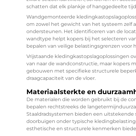
schatten dat elk plankje of hanggedeelte ti
Wandgemonteerde kledingkastopslagoploss
om zowel het gewicht van het systeem zelf a
ondersteunen. Het identificeren van de locat
wandtype helpt kopers bij het selecteren va
bepalen van veilige belastingsgrenzen voor hu
Vrijstaande kledingkastopslagoplossingen ove
van naar de wandconstructie, maar kopers mo
gebouwen met specifieke structurele bepe
draagcapaciteit van de vloer.
Materiaalsterkte en duurzaam
De materialen die worden gebruikt bij de co
bepalen rechtstreeks de langetermijnduurza
Staaldradsystemen bieden een uitstekende 
doorbuigen onder typische kledingbelasting
esthetische en structurele kenmerken biede