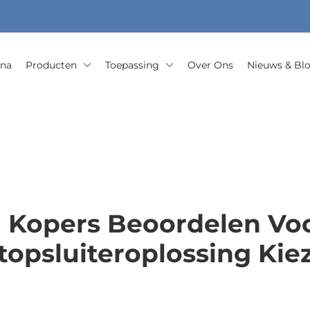
ina
Producten
Toepassing
Over Ons
Nieuws & Bl
 Kopers Beoordelen Voo
topsluiteroplossing Kie