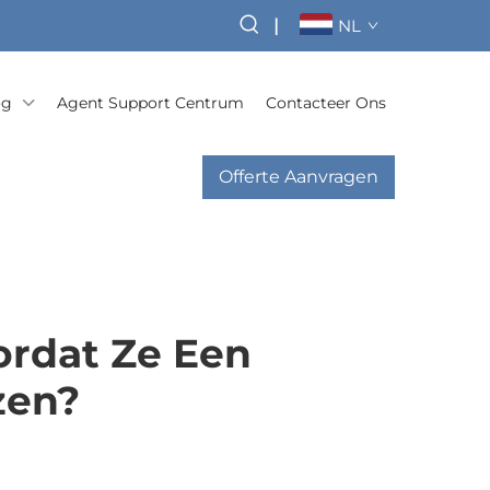
|
NL
og
Agent Support Centrum
Contacteer Ons
Offerte Aanvragen
rdat Ze Een
zen?