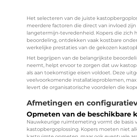
Het selecteren van de juiste kastopbergoplo
meerdere factoren die direct van invloed zij
langetermijn-tevredenheid. Kopers die zich
beoordeling, ontdekken vaak kostbare onde
werkelijke prestaties van de gekozen kastop
Het begrijpen van de belangrijkste beoordeli
neemt, helpt ervoor te zorgen dat uw kasto
als aan toekomstige eisen voldoet. Deze ui
veelvoorkomende installatieproblemen, maxi
levert de organisatorische voordelen die ko
Afmetingen en configuratiev
Opmeten van de beschikbare k
Nauwkeurige ruimtemeting vormt de basis v
kastopbergoplossing. Kopers moeten niet al
kastruimte opmeten, maar ook eventuele arch