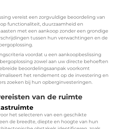
ssing vereist een zorgvuldige beoordeling van
n op functionaliteit, duurzaamheid en
 haasten met een aankoop zonder een grondige
rschrijdingen tussen hun verwachtingen en de
bergoplossing.
ngscriteria voordat u een aankoopbeslissing
pbergoplossing zowel aan uw directe behoeften
tgebreide beoordelingsaanpak voorkomt
maliseert het rendement op de investering en
pers zoeken bij hun opberginvesteringen.
ereisten van de ruimte
astruimte
oor het selecteren van een geschikte
leen de breedte, diepte en hoogte van hun
itectonische obstakels identificeren, zoals