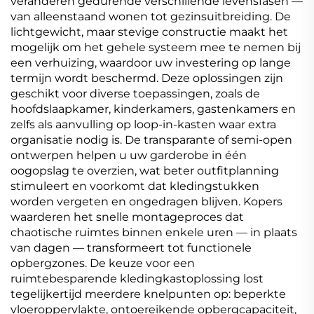
veranderen gedurende verschillende levensfasen —
van alleenstaand wonen tot gezinsuitbreiding. De
lichtgewicht, maar stevige constructie maakt het
mogelijk om het gehele systeem mee te nemen bij
een verhuizing, waardoor uw investering op lange
termijn wordt beschermd. Deze oplossingen zijn
geschikt voor diverse toepassingen, zoals de
hoofdslaapkamer, kinderkamers, gastenkamers en
zelfs als aanvulling op loop-in-kasten waar extra
organisatie nodig is. De transparante of semi-open
ontwerpen helpen u uw garderobe in één
oogopslag te overzien, wat beter outfitplanning
stimuleert en voorkomt dat kledingstukken
worden vergeten en ongedragen blijven. Kopers
waarderen het snelle montageproces dat
chaotische ruimtes binnen enkele uren — in plaats
van dagen — transformeert tot functionele
opbergzones. De keuze voor een
ruimtebesparende kledingkastoplossing lost
tegelijkertijd meerdere knelpunten op: beperkte
vloeroppervlakte, ontoereikende opbergcapaciteit,