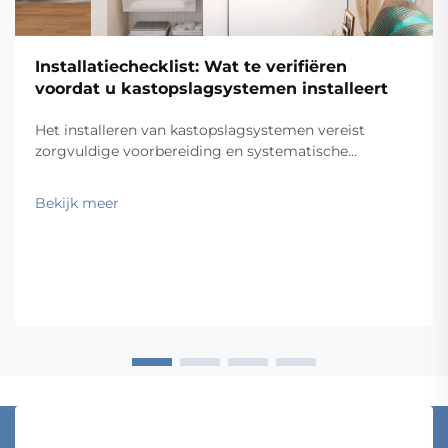
Installatiechecklist: Wat te verifiëren
voordat u kastopslagsystemen installeert
Het installeren van kastopslagsystemen vereist
zorgvuldige voorbereiding en systematische
verificatie om optimale functionaliteit en levensduur
te garanderen. Professionele aannemers en
Bekijk meer
facilitymanagers weten dat een succesvolle installatie
van kastopslagsystemen …