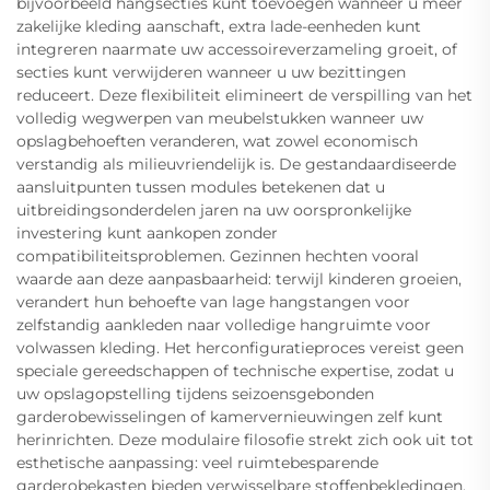
bijvoorbeeld hangsecties kunt toevoegen wanneer u meer
zakelijke kleding aanschaft, extra lade-eenheden kunt
integreren naarmate uw accessoireverzameling groeit, of
secties kunt verwijderen wanneer u uw bezittingen
reduceert. Deze flexibiliteit elimineert de verspilling van het
volledig wegwerpen van meubelstukken wanneer uw
opslagbehoeften veranderen, wat zowel economisch
verstandig als milieuvriendelijk is. De gestandaardiseerde
aansluitpunten tussen modules betekenen dat u
uitbreidingsonderdelen jaren na uw oorspronkelijke
investering kunt aankopen zonder
compatibiliteitsproblemen. Gezinnen hechten vooral
waarde aan deze aanpasbaarheid: terwijl kinderen groeien,
verandert hun behoefte van lage hangstangen voor
zelfstandig aankleden naar volledige hangruimte voor
volwassen kleding. Het herconfiguratieproces vereist geen
speciale gereedschappen of technische expertise, zodat u
uw opslagopstelling tijdens seizoensgebonden
garderobewisselingen of kamervernieuwingen zelf kunt
herinrichten. Deze modulaire filosofie strekt zich ook uit tot
esthetische aanpassing: veel ruimtebesparende
garderobekasten bieden verwisselbare stoffenbekledingen,