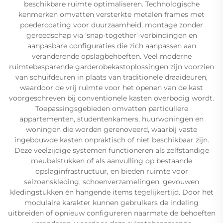
beschikbare ruimte optimaliseren. Technologische
kenmerken omvatten versterkte metalen frames met
poedercoating voor duurzaamheid, montage zonder
gereedschap via ‘snap-together’-verbindingen en
aanpasbare configuraties die zich aanpassen aan
veranderende opslagbehoeften. Veel moderne
ruimtebesparende garderobekastoplossingen zijn voorzien
van schuifdeuren in plaats van traditionele draaideuren,
waardoor de vrij ruimte voor het openen van de kast
voorgeschreven bij conventionele kasten overbodig wordt.
Toepassingsgebieden omvatten particuliere
appartementen, studentenkamers, huurwoningen en
woningen die worden gerenoveerd, waarbij vaste
ingebouwde kasten onpraktisch of niet beschikbaar zijn.
Deze veelzijdige systemen functioneren als zelfstandige
meubelstukken of als aanvulling op bestaande
opslaginfrastructuur, en bieden ruimte voor
seizoenskleding, schoenverzamelingen, gevouwen
kledingstukken én hangende items tegelijkertijd. Door het
modulaire karakter kunnen gebruikers de indeling
uitbreiden of opnieuw configureren naarmate de behoeften