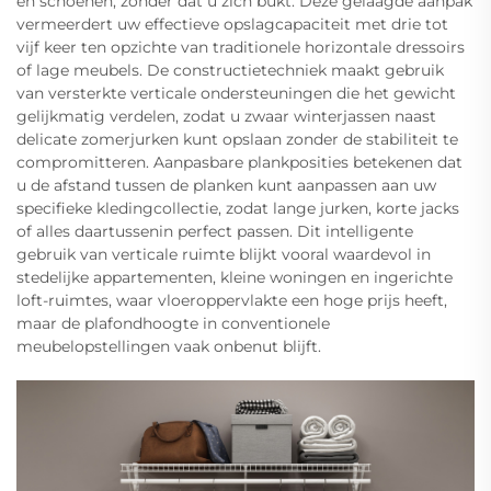
en schoenen, zonder dat u zich bukt. Deze gelaagde aanpak
vermeerdert uw effectieve opslagcapaciteit met drie tot
vijf keer ten opzichte van traditionele horizontale dressoirs
of lage meubels. De constructietechniek maakt gebruik
van versterkte verticale ondersteuningen die het gewicht
gelijkmatig verdelen, zodat u zwaar winterjassen naast
delicate zomerjurken kunt opslaan zonder de stabiliteit te
compromitteren. Aanpasbare plankposities betekenen dat
u de afstand tussen de planken kunt aanpassen aan uw
specifieke kledingcollectie, zodat lange jurken, korte jacks
of alles daartussenin perfect passen. Dit intelligente
gebruik van verticale ruimte blijkt vooral waardevol in
stedelijke appartementen, kleine woningen en ingerichte
loft-ruimtes, waar vloeroppervlakte een hoge prijs heeft,
maar de plafondhoogte in conventionele
meubelopstellingen vaak onbenut blijft.