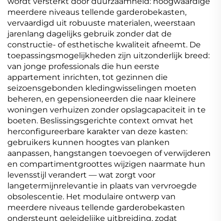
wordt versterkt door duurzaamheid: hoogwaardige
meerdere niveaus tellende garderobekasten,
vervaardigd uit robuuste materialen, weerstaan
jarenlang dagelijks gebruik zonder dat de
constructie- of esthetische kwaliteit afneemt. De
toepassingsmogelijkheden zijn uitzonderlijk breed:
van jonge professionals die hun eerste
appartement inrichten, tot gezinnen die
seizoensgebonden kledingwisselingen moeten
beheren, en gepensioneerden die naar kleinere
woningen verhuizen zonder opslagcapaciteit in te
boeten. Beslissingsgerichte context omvat het
herconfigureerbare karakter van deze kasten:
gebruikers kunnen hoogtes van planken
aanpassen, hangstangen toevoegen of verwijderen
en compartimentgroottes wijzigen naarmate hun
levensstijl verandert — wat zorgt voor
langetermijnrelevantie in plaats van vervroegde
obsolescentie. Het modulaire ontwerp van
meerdere niveaus tellende garderobekasten
ondersteunt geleidelijke uitbreiding, zodat