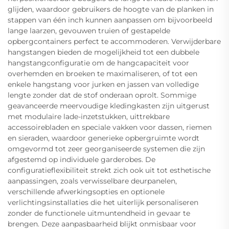
glijden, waardoor gebruikers de hoogte van de planken in
stappen van één inch kunnen aanpassen om bijvoorbeeld
lange laarzen, gevouwen truien of gestapelde
opbergcontainers perfect te accommoderen. Verwijderbare
hangstangen bieden de mogelijkheid tot een dubbele
hangstangconfiguratie om de hangcapaciteit voor
overhemden en broeken te maximaliseren, of tot een
enkele hangstang voor jurken en jassen van volledige
lengte zonder dat de stof onderaan oprolt. Sommige
geavanceerde meervoudige kledingkasten zijn uitgerust
met modulaire lade-inzetstukken, uittrekbare
accessoirebladen en speciale vakken voor dassen, riemen
en sieraden, waardoor generieke opbergruimte wordt
omgevormd tot zeer georganiseerde systemen die zijn
afgestemd op individuele garderobes. De
configuratieflexibiliteit strekt zich ook uit tot esthetische
aanpassingen, zoals verwisselbare deurpanelen,
verschillende afwerkingsopties en optionele
verlichtingsinstallaties die het uiterlijk personaliseren
zonder de functionele uitmuntendheid in gevaar te
brengen. Deze aanpasbaarheid blijkt onmisbaar voor