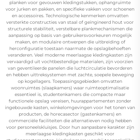
planken voor gevouwen kledingstukken, ophangruimte
voor jurken en pakken, en specifieke vakken voor schoenen
en accessoires. Technologische kenmerken omvatten
versterkte constructies van staal of geïngineerd hout voor
structurele stabiliteit, verstelbare plankmechanismen die
aanpassing op basis van gebruikersvoorkeuren mogelijk
maken, en modulaire ontwerpen die uitbreiding of
herconfiguratie toestaan naarmate de opslagbehoeften
veranderen. Veel moderne meerlaagse kledingkasten zijn
vervaardigd uit vochtbestendige materialen, zijn voorzien
van geventileerde panelen die luchtcirculatie bevorderen
en hebben uittreksystemen met zachte, soepele beweging
op kogellagers. Toepassingsgebieden omvatten
woonruimtes (slaapkamers) waar ruimteoptimalisatie
essentieel is, studentenkamers die compacte maar
functionele opslag vereisen, huurappartementen zonder
ingebouwde kasten, winkelomgevingen voor het tonen van
producten, de horecasector (gastenkamers) en
commerciële faciliteiten die alternatieven nodig hebben
voor personeelskluisjes. Door hun aanpasbare karakter zijn
meerlaagse kledingkasten geschikt voor