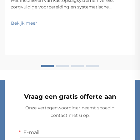
Het installeren van kastopslagsystemen vereist
zorgvuldige voorbereiding en systematische
verificatie om optimale functionaliteit en levensduur
te garanderen. Professionele aannemers en
Bekijk meer
facilitymanagers weten dat een succesvolle installatie
van kastopslagsystemen …
Vraag een gratis offerte aan
Onze vertegenwoordiger neemt spoedig
contact met u op.
E-mail