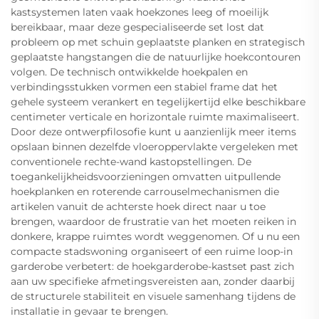
kastsystemen laten vaak hoekzones leeg of moeilijk
bereikbaar, maar deze gespecialiseerde set lost dat
probleem op met schuin geplaatste planken en strategisch
geplaatste hangstangen die de natuurlijke hoekcontouren
volgen. De technisch ontwikkelde hoekpalen en
verbindingsstukken vormen een stabiel frame dat het
gehele systeem verankert en tegelijkertijd elke beschikbare
centimeter verticale en horizontale ruimte maximaliseert.
Door deze ontwerpfilosofie kunt u aanzienlijk meer items
opslaan binnen dezelfde vloeroppervlakte vergeleken met
conventionele rechte-wand kastopstellingen. De
toegankelijkheidsvoorzieningen omvatten uitpullende
hoekplanken en roterende carrouselmechanismen die
artikelen vanuit de achterste hoek direct naar u toe
brengen, waardoor de frustratie van het moeten reiken in
donkere, krappe ruimtes wordt weggenomen. Of u nu een
compacte stadswoning organiseert of een ruime loop-in
garderobe verbetert: de hoekgarderobe-kastset past zich
aan uw specifieke afmetingsvereisten aan, zonder daarbij
de structurele stabiliteit en visuele samenhang tijdens de
installatie in gevaar te brengen.