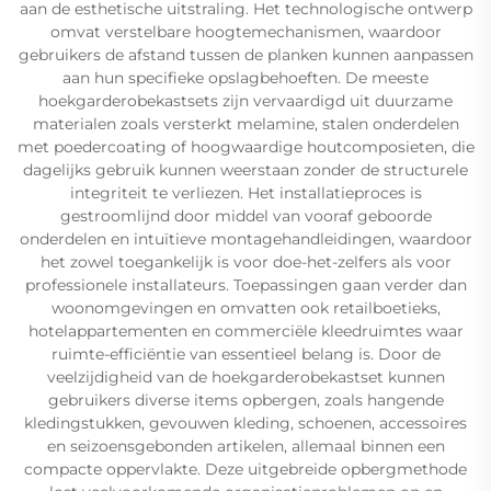
aan de esthetische uitstraling. Het technologische ontwerp
omvat verstelbare hoogtemechanismen, waardoor
gebruikers de afstand tussen de planken kunnen aanpassen
aan hun specifieke opslagbehoeften. De meeste
hoekgarderobekastsets zijn vervaardigd uit duurzame
materialen zoals versterkt melamine, stalen onderdelen
met poedercoating of hoogwaardige houtcomposieten, die
dagelijks gebruik kunnen weerstaan zonder de structurele
integriteit te verliezen. Het installatieproces is
gestroomlijnd door middel van vooraf geboorde
onderdelen en intuïtieve montagehandleidingen, waardoor
het zowel toegankelijk is voor doe-het-zelfers als voor
professionele installateurs. Toepassingen gaan verder dan
woonomgevingen en omvatten ook retailboetieks,
hotelappartementen en commerciële kleedruimtes waar
ruimte-efficiëntie van essentieel belang is. Door de
veelzijdigheid van de hoekgarderobekastset kunnen
gebruikers diverse items opbergen, zoals hangende
kledingstukken, gevouwen kleding, schoenen, accessoires
en seizoensgebonden artikelen, allemaal binnen een
compacte oppervlakte. Deze uitgebreide opbergmethode