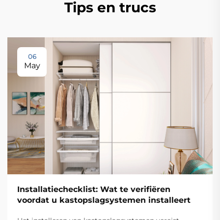
Tips en trucs
06
May
Installatiechecklist: Wat te verifiëren
voordat u kastopslagsystemen installeert