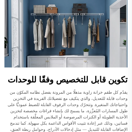
تكوين قابل للتخصيص وفقًا للوحدات
يقدّم كل طقم خزانة زاوية مذهلًا من المرونة بفضل نظامه المكوّن من
وحدات قابلة للتعديل، والذي يتكيف مع تفضيلاتك الفريدة في التخزين
واحتياجاتك المتغيرة. وتتحرّك وحدات الرفوف القابلة للضبط عموديًّا على
طول المسارات المُعزَّزة، ما يسمح لك بإنشاء فراغات مخصصة لتخزين
الأحذية الطويلة أو الكنزات المرصوصة أو الملابس المعلَّقة باستخدام
فساتين، وذلك عبر إعادة تثبيت الأقواس الداعمة بكل سهولة. كما تندمج
الإضافات القابلة للتبديل — مثل إدخالات الأدراج، وحوامل ربطة العنق،