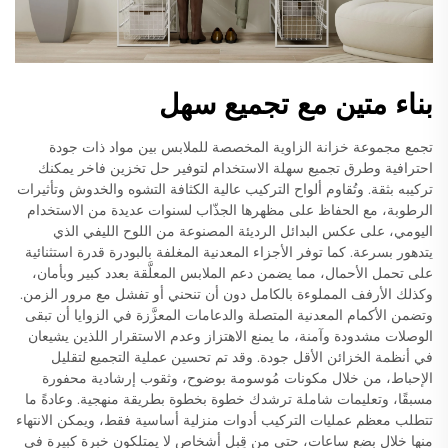
بناء متين مع تجميع سهل
تجمع مجموعة خزانة الزاوية المخصصة للملابس بين مواد ذات جودة
احترافية وطرق تجميع سهلة الاستخدام لتوفير حل تخزين فاخر يمكنك
تركيبه بثقة. وتُقاوم ألواح التركيب عالية الكثافة التشوه والخدوش وتأثيرات
الرطوبة، مع الحفاظ على مظهرها الجذّاب لسنوات عديدة من الاستخدام
اليومي، على عكس البدائل الرديئة المصنوعة من اللوح الليفي الذي
يتدهور بسرعة. كما توفر الأجزاء المعدنية المغلفة بالبودرة قدرة استثنائية
على تحمل الأحمال، مما يضمن دعم الملابس المعلَّقة بعدد كبير وبأمان،
وكذلك الأرفف المملوءة بالكامل دون أن تنحني أو تفشل مع مرور الزمن.
وتضمن الأكمام المعدنية المتصلة والدعامات المعزَّزة في الزوايا أن تبقى
الوصلات مشدودة وآمنة، ما يمنع الاهتزاز وعدم الاستقرار اللذين يشيعان
في أنظمة الخزائن الأقل جودة. وقد تم تحسين عملية التجميع لتقليل
الإحباط، من خلال مكونات مُوسومة بوضوح، وثقوب إرشادية محفورة
مسبقًا، وتعليمات شاملة ترشدك خطوة بخطوة بطريقة منهجية. وعادةً ما
تتطلب معظم عمليات التركيب أدوات منزلية أساسية فقط، ويمكن الانتهاء
منها خلال بضع ساعات، حتى من قِبل أشخاص لا يمتلكون خبرة كبيرة في