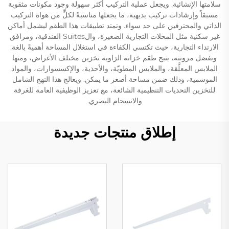
سلامتها الإنشائية. ويجعل عملية التركيب أكثر سهولة وجود مكونات مثقوبة
مسبقاً وإرشادات تركيب بديهية، ما يجعلها مناسبةً لكلٍّ من هواة التركيب
الذاتي والمحترفين على حد سواء. وتمتد تطبيقات هذا الطقم ليشمل أماكن
غير سكنية مثل المحلات التجارية الصغيرة، والSuites الفندقية، ومرافق
الارتداء التجارية، حيث تكتسي الكفاءة في استغلال المساحة أهميةً بالغة.
وبفضل مرونته، يتيح طقم خزانة الزاوية تخزين مختلف الأغراض، ومنها
الملابس المعلَّقة، والملابس المطويّة، والأحذية، والإكسسوارات، والمواد
الموسمية، وذلك ضمن مساحة أصغر ما يمكن. ويعالج هذا النهج الشامل
للتخزين التحديات التنظيمية الشائعة، مع تعزيز الوظيفية العامة للغرفة
والانسجام البصري.
إطلاق منتجات جديدة