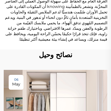
الغرفة العام مع الحفاظ على سهولة الوصول العملي إلى العناصر
المخزَّنة. وتشعر بالطمأنينة knowing أن المكونات القادرة على
تحمل الأوزان صُمِّمت هندسيًّا لدعم الملابس الثقيلة والحاويات
التخزينية المتعددة بأمانٍ تامٍّ دون انحناء أو تدهور في البنية. ويدعم
التصميم المُهوي تدفق الهواء، ما يحمي ملابسك القيّمة من
الرطوبة والعفن ويمدّد عمرها الافتراضي. وباختيارك طقم خزانة
زاوية، فإنك تتخذ قرارًا حكيمًا يحسّن الراحة اليومية، ويحافظ على
قيمة منزلك، ويساعد في إنشاء بيئة معيشية أكثر تنظيمًا.
نصائح وحيل
06
May