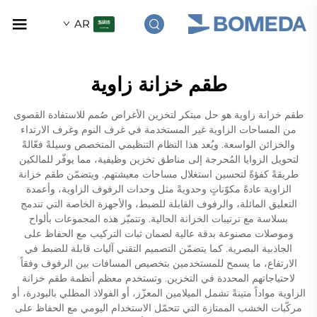
AR
طقم خزانة زاوية
طقم خزانة زاوية هو حل مبتكر لتخزين الأغراض صُمم للاستفادة القصوى
من المساحات الزاوية غير المستخدمة في غرف النوم وغرف الارتداء
والخزائن الواسعة. ويُعد هذا النظام التنظيمي المتخصص وسيلةً فعّالةً
لتحويل الزوايا المُحرجة إلى مناطق تخزين وظيفية، مما يوفّر للمالكين
طريقةً كفؤةً لتحسين استغلال مساحات معيشتهم. ويتضمّن طقم خزانة
الزاوية عادةً مكوّناتٍ وحدويةً مثل وحدات الرفوف الزاوية، وأعمدة
التعليق المائلة، والرفوف القابلة للضبط، والأجهزة الخاصة التي تندمج
بسلاسة مع ترتيبات الخزانة الحالية. وتتميّز هذه المجموعات بألواح
وموصلات مصنوعة بدقة عالية لضمان ثبات التركيب مع الحفاظ على
الجاذبية البصرية. كما يتضمّن التصميم التقني آليات قابلة للضبط في
الارتفاع، ما يسمح للمستخدمين بتخصيص المسافات بين الرفوف وفقاً
لاحتياجاتهم المحددة في التخزين. وتستخدم معظم أنظمة طقم خزانة
الزاوية مواداً متينةً تشمل الميلامين المعزّز، أو الفولاذ المطلي بالبودرة، أو
مركّبات الخشب الممتازة التي تتحمّل الاستخدام اليومي مع الحفاظ على