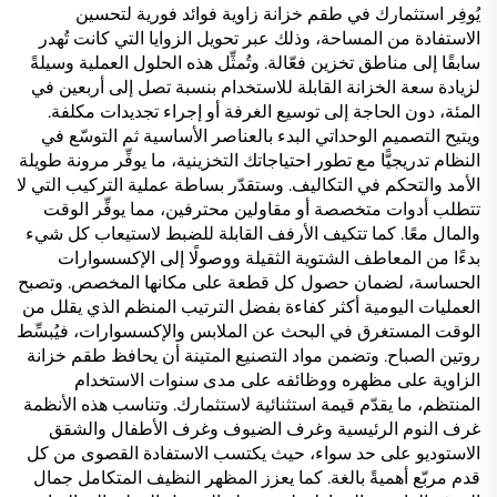
يُوفِر استثمارك في طقم خزانة زاوية فوائد فورية لتحسين
الاستفادة من المساحة، وذلك عبر تحويل الزوايا التي كانت تُهدر
سابقًا إلى مناطق تخزين فعّالة. وتُمثِّل هذه الحلول العملية وسيلةً
لزيادة سعة الخزانة القابلة للاستخدام بنسبة تصل إلى أربعين في
المئة، دون الحاجة إلى توسيع الغرفة أو إجراء تجديدات مكلفة.
ويتيح التصميم الوحداتي البدء بالعناصر الأساسية ثم التوسّع في
النظام تدريجيًّا مع تطور احتياجاتك التخزينية، ما يوفِّر مرونة طويلة
الأمد والتحكم في التكاليف. وستقدّر بساطة عملية التركيب التي لا
تتطلب أدوات متخصصة أو مقاولين محترفين، مما يوفِّر الوقت
والمال معًا. كما تتكيف الأرفف القابلة للضبط لاستيعاب كل شيء
بدءًا من المعاطف الشتوية الثقيلة ووصولًا إلى الإكسسوارات
الحساسة، لضمان حصول كل قطعة على مكانها المخصص. وتصبح
العمليات اليومية أكثر كفاءة بفضل الترتيب المنظم الذي يقلل من
الوقت المستغرق في البحث عن الملابس والإكسسوارات، فيُبسِّط
روتين الصباح. وتضمن مواد التصنيع المتينة أن يحافظ طقم خزانة
الزاوية على مظهره ووظائفه على مدى سنوات الاستخدام
المنتظم، ما يقدّم قيمة استثنائية لاستثمارك. وتناسب هذه الأنظمة
غرف النوم الرئيسية وغرف الضيوف وغرف الأطفال والشقق
الاستوديو على حد سواء، حيث يكتسب الاستفادة القصوى من كل
قدم مربّع أهميةً بالغة. كما يعزز المظهر النظيف المتكامل جمال