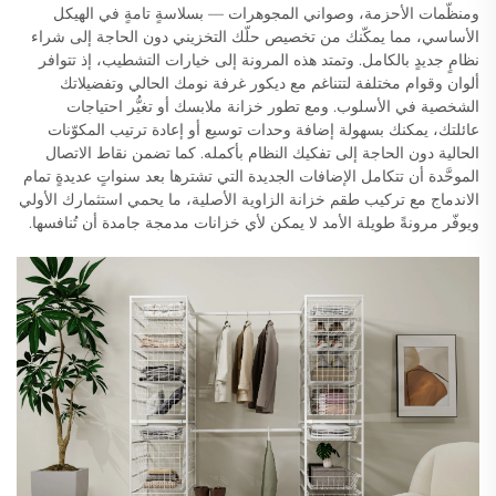
ومنظّمات الأحزمة، وصواني المجوهرات — بسلاسةٍ تامةٍ في الهيكل
الأساسي، مما يمكّنك من تخصيص حلّك التخزيني دون الحاجة إلى شراء
نظامٍ جديدٍ بالكامل. وتمتد هذه المرونة إلى خيارات التشطيب، إذ تتوافر
ألوان وقوام مختلفة لتتناغم مع ديكور غرفة نومك الحالي وتفضيلاتك
الشخصية في الأسلوب. ومع تطور خزانة ملابسك أو تغيُّر احتياجات
عائلتك، يمكنك بسهولة إضافة وحدات توسيع أو إعادة ترتيب المكوّنات
الحالية دون الحاجة إلى تفكيك النظام بأكمله. كما تضمن نقاط الاتصال
الموحَّدة أن تتكامل الإضافات الجديدة التي تشترها بعد سنواتٍ عديدةٍ تمام
الاندماج مع تركيب طقم خزانة الزاوية الأصلية، ما يحمي استثمارك الأولي
ويوفّر مرونةً طويلة الأمد لا يمكن لأي خزانات مدمجة جامدة أن تُنافسها.