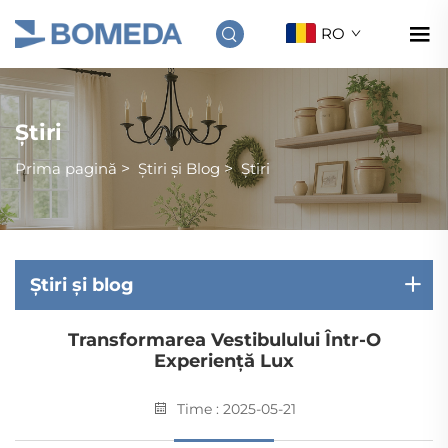
RO
Știri
Prima pagină
>
Știri și Blog
>
Știri
Știri și blog
Transformarea Vestibulului Într-O
Experiență Lux
Time : 2025-05-21