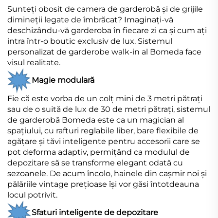
Sunteți obosit de camera de garderobă și de grijile
dimineții legate de îmbrăcat? Imaginați-vă
deschizându-vă garderoba în fiecare zi ca și cum ați
intra într-o boutic exclusiv de lux. Sistemul
personalizat de garderobe walk-in al Bomeda face
visul realitate.
Magie modulară
Fie că este vorba de un colț mini de 3 metri pătrați
sau de o suită de lux de 30 de metri pătrați, sistemul
de garderobă Bomeda este ca un magician al
spațiului, cu rafturi reglabile liber, bare flexibile de
agățare și tăvi inteligente pentru accesorii care se
pot deforma adaptiv, permițând ca modulul de
depozitare să se transforme elegant odată cu
sezoanele. De acum încolo, hainele din cașmir noi și
pălăriile vintage prețioase își vor găsi întotdeauna
locul potrivit.
Sfaturi inteligente de depozitare