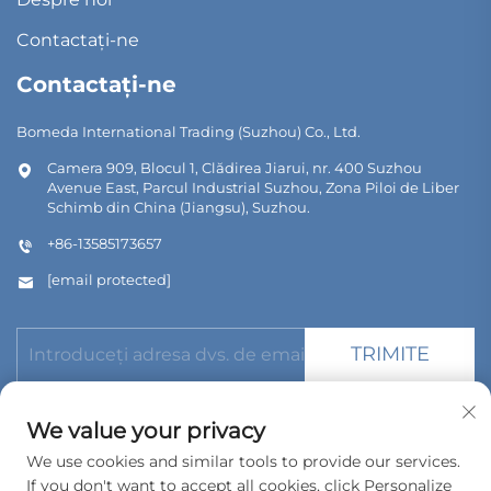
Contactați-ne
Contactați-ne
Bomeda International Trading (Suzhou) Co., Ltd.
Camera 909, Blocul 1, Clădirea Jiarui, nr. 400 Suzhou
Avenue East, Parcul Industrial Suzhou, Zona Piloi de Liber
Schimb din China (Jiangsu), Suzhou.
+86-13585173657
[email protected]
TRIMITE
We value your privacy
We use cookies and similar tools to provide our services.
If you don't want to accept all cookies, click Personalize
Copyright © 2026 Bomeda International Trading (Suzhou) Co.,