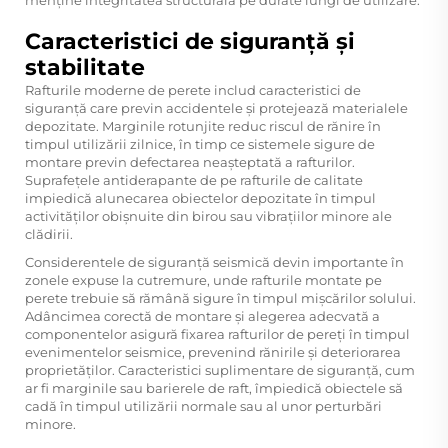
menține integritatea structurală pe durate lungi de utilizare.
Caracteristici de siguranță și
stabilitate
Rafturile moderne de perete includ caracteristici de
siguranță care previn accidentele și protejează materialele
depozitate. Marginile rotunjite reduc riscul de rănire în
timpul utilizării zilnice, în timp ce sistemele sigure de
montare previn defectarea neașteptată a rafturilor.
Suprafețele antiderapante de pe rafturile de calitate
impiedică alunecarea obiectelor depozitate în timpul
activităților obișnuite din birou sau vibrațiilor minore ale
clădirii.
Considerentele de siguranță seismică devin importante în
zonele expuse la cutremure, unde rafturile montate pe
perete trebuie să rămână sigure în timpul mișcărilor solului.
Adâncimea corectă de montare și alegerea adecvată a
componentelor asigură fixarea rafturilor de pereți în timpul
evenimentelor seismice, prevenind rănirile și deteriorarea
proprietăților. Caracteristici suplimentare de siguranță, cum
ar fi marginile sau barierele de raft, împiedică obiectele să
cadă în timpul utilizării normale sau al unor perturbări
minore.