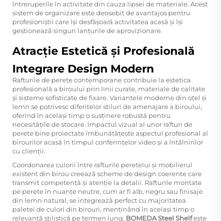
întreruperile în activitate din cauza lipsei de materiale. Acest
sistem de organizare este deosebit de avantajos pentru
profesioniștii care își desfășoară activitatea acasă și își
gestionează singuri lanțurile de aprovizionare.
Atracție Estetică și Profesională
Integrare Design Modern
Rafturile de perete contemporane contribuie la estetica
profesională a biroului prin linii curate, materiale de calitate
și sisteme sofisticate de fixare. Variantele moderne din oțel și
lemn se potrivesc diferitelor stiluri de amenajare a biroului,
oferind în același timp o susținere robustă pentru
necesitățile de stocare. Impactul vizual al unor rafturi de
perete bine proiectate îmbunătățește aspectul profesional al
birourilor acasă în timpul conferințelor video și a întâlnirilor
cu clienții.
Coordonarea culorii între rafturile peretelui și mobilierul
existent din birou creează scheme de design coerente care
transmit competență și atenție la detalii. Rafturile montate
pe perete în nuanțe neutre, cum ar fi alb, negru sau finisaje
din lemn natural, se integrează perfect cu majoritatea
paletei de culori din birouri, menținând în același timp o
relevanță stilistică pe termen lung.
BOMEDA Steel Shelf
este