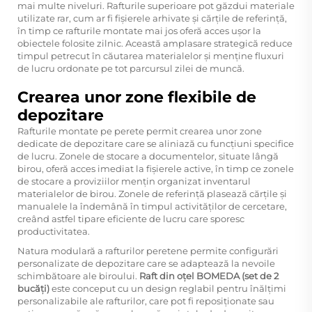
mai multe niveluri. Rafturile superioare pot găzdui materiale
utilizate rar, cum ar fi fișierele arhivate și cărțile de referință,
în timp ce rafturile montate mai jos oferă acces ușor la
obiectele folosite zilnic. Această amplasare strategică reduce
timpul petrecut în căutarea materialelor și menține fluxuri
de lucru ordonate pe tot parcursul zilei de muncă.
Crearea unor zone flexibile de
depozitare
Rafturile montate pe perete permit crearea unor zone
dedicate de depozitare care se aliniază cu funcțiuni specifice
de lucru. Zonele de stocare a documentelor, situate lângă
birou, oferă acces imediat la fișierele active, în timp ce zonele
de stocare a proviziilor mențin organizat inventarul
materialelor de birou. Zonele de referință plasează cărțile și
manualele la îndemână în timpul activităților de cercetare,
creând astfel tipare eficiente de lucru care sporesc
productivitatea.
Natura modulară a rafturilor peretene permite configurări
personalizate de depozitare care se adaptează la nevoile
schimbătoare ale biroului.
Raft din oțel BOMEDA (set de 2
bucăți)
este conceput cu un design reglabil pentru înălțimi
personalizabile ale rafturilor, care pot fi reposiționate sau