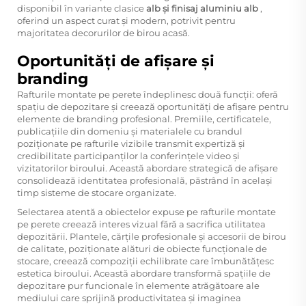
disponibil în variante clasice
alb și finisaj aluminiu alb
,
oferind un aspect curat și modern, potrivit pentru
majoritatea decorurilor de birou acasă.
Oportunități de afișare și
branding
Rafturile montate pe perete îndeplinesc două funcții: oferă
spațiu de depozitare și creează oportunități de afișare pentru
elemente de branding profesional. Premiile, certificatele,
publicațiile din domeniu și materialele cu brandul
poziționate pe rafturile vizibile transmit expertiză și
credibilitate participanților la conferințele video și
vizitatorilor biroului. Această abordare strategică de afișare
consolidează identitatea profesională, păstrând în același
timp sisteme de stocare organizate.
Selectarea atentă a obiectelor expuse pe rafturile montate
pe perete creează interes vizual fără a sacrifica utilitatea
depozitării. Plantele, cărțile profesionale și accesorii de birou
de calitate, poziționate alături de obiecte funcționale de
stocare, creează compoziții echilibrate care îmbunătățesc
estetica biroului. Această abordare transformă spațiile de
depozitare pur funcionale în elemente atrăgătoare ale
mediului care sprijină productivitatea și imaginea