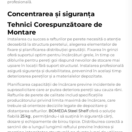
profesională.
Concentrarea și siguranța
Tehnici Corespunzătoare de
Montare
Instalarea cu succes a rafturilor pe perete necesită o atenție
deosebită la structura peretelui, alegerea elementelor de
fixare și planificarea distribuției greutății. Fixarea în grinzi
oferă suportul optim pentru încărcături grele, în timp ce
diblurile pentru pereți goi răspund nevoilor de stocare mai
ușoare în locații fără suport structural. Instalarea profesională
asigură siguranța și durabilitatea, prevenind în același timp
deteriorarea pereților și a materialelor depozitate.
Planificarea capacității de încărcare previne incidentele de
suprasolicitare care ar putea deteriora pereții sau cauza răni.
Rafturile de perete de calitate includ specificațiile
producătorului privind limita maximă de încărcare, care
trebuie să orienteze deciziile legate de depozitare și
distanțarea rafturilor.
BOMEDA Steel Shelf
oferă o soluție
fiabilă
25 kg
, permițându-i să susțină în siguranță cărți,
dosare și echipamente de birou tipice. Distribuirea corectă a
sarcinii de-a lungul lungimii raftului previne îndoirea și