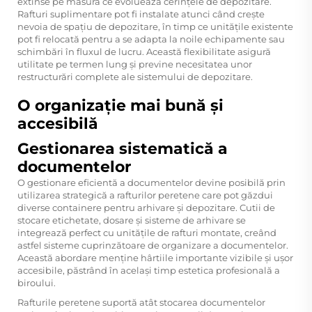
extinse pe măsură ce evoluează cerințele de depozitare.
Rafturi suplimentare pot fi instalate atunci când crește
nevoia de spațiu de depozitare, în timp ce unitățile existente
pot fi relocată pentru a se adapta la noile echipamente sau
schimbări în fluxul de lucru. Această flexibilitate asigură
utilitate pe termen lung și previne necesitatea unor
restructurări complete ale sistemului de depozitare.
O organizaţie mai bună şi
accesibilă
Gestionarea sistematică a
documentelor
O gestionare eficientă a documentelor devine posibilă prin
utilizarea strategică a rafturilor peretene care pot găzdui
diverse containere pentru arhivare și depozitare. Cutii de
stocare etichetate, dosare și sisteme de arhivare se
integrează perfect cu unitățile de rafturi montate, creând
astfel sisteme cuprinzătoare de organizare a documentelor.
Această abordare menține hârtiile importante vizibile și ușor
accesibile, păstrând în același timp estetica profesională a
biroului.
Rafturile peretene suportă atât stocarea documentelor