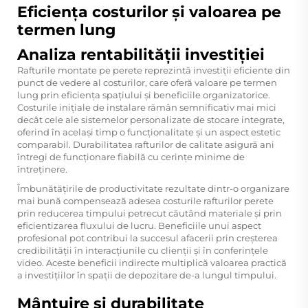
Eficiența costurilor și valoarea pe
termen lung
Analiza rentabilității investiției
Rafturile montate pe perete reprezintă investiții eficiente din
punct de vedere al costurilor, care oferă valoare pe termen
lung prin eficiența spațiului și beneficiile organizatorice.
Costurile inițiale de instalare rămân semnificativ mai mici
decât cele ale sistemelor personalizate de stocare integrate,
oferind în același timp o funcționalitate și un aspect estetic
comparabil. Durabilitatea rafturilor de calitate asigură ani
întregi de funcționare fiabilă cu cerințe minime de
întreținere.
Îmbunătățirile de productivitate rezultate dintr-o organizare
mai bună compensează adesea costurile rafturilor perete
prin reducerea timpului petrecut căutând materiale și prin
eficientizarea fluxului de lucru. Beneficiile unui aspect
profesional pot contribui la succesul afacerii prin creșterea
credibilității în interacțiunile cu clienții și în conferințele
video. Aceste beneficii indirecte multiplică valoarea practică
a investițiilor în spații de depozitare de-a lungul timpului.
Mântuire şi durabilitate