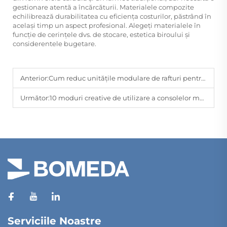
gestionare atentă a încărcăturii. Materialele compozite
echilibrează durabilitatea cu eficiența costurilor, păstrând în
același timp un aspect profesional. Alegeți materialele în
funcție de cerințele dvs. de stocare, estetica biroului și
considerentele bugetare.
Anterior:
Cum reduc unitățile modulare de rafturi pentru depozitare costurile de instalare și aprovizionare?
Următor:
10 moduri creative de utilizare a consolelor metalice în designul interior
Serviciile Noastre