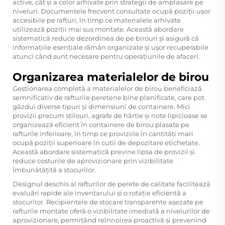
active, cât și a celor arhivate prin strategii de amplasare pe
niveluri. Documentele frecvent consultate ocupă poziții ușor
accesibile pe rafturi, în timp ce materialele arhivate
utilizează poziții mai sus montate. Această abordare
sistematică reduce dezordinea de pe birouri și asigură că
informațiile esențiale rămân organizate și ușor recuperabile
atunci când sunt necesare pentru operațiunile de afaceri.
Organizarea materialelor de birou
Gestionarea completă a materialelor de birou beneficiază
semnificativ de rafturile peretene bine planificate, care pot
găzdui diverse tipuri și dimensiuni de containere. Mici
provizii precum stilouri, agrafe de hârtie și note lipicioase se
organizează eficient în containere de birou plasate pe
rafturile inferioare, în timp ce proviziile în cantități mari
ocupă poziții superioare în cutii de depozitare etichetate.
Această abordare sistematică previne lipsa de provizii și
reduce costurile de aprovizionare prin vizibilitate
îmbunătățită a stocurilor.
Designul deschis al rafturilor de perete de calitate facilitează
evaluări rapide ale inventarului și o rotație eficientă a
stocurilor. Recipientele de stocare transparente așezate pe
rafturile montate oferă o vizibilitate imediată a nivelurilor de
aprovizionare, permițând reînnoirea proactivă și prevenind