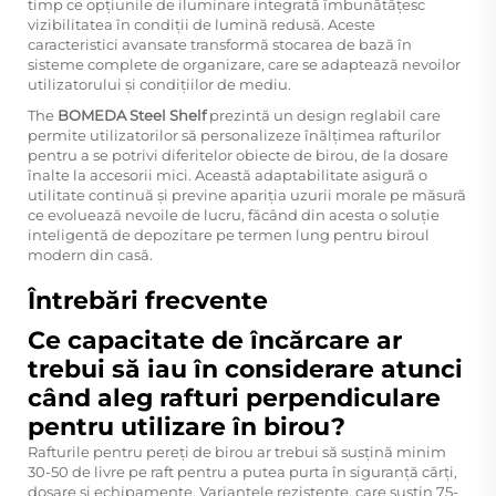
timp ce opțiunile de iluminare integrată îmbunătățesc
vizibilitatea în condiții de lumină redusă. Aceste
caracteristici avansate transformă stocarea de bază în
sisteme complete de organizare, care se adaptează nevoilor
utilizatorului și condițiilor de mediu.
The
BOMEDA Steel Shelf
prezintă un design reglabil care
permite utilizatorilor să personalizeze înălțimea rafturilor
pentru a se potrivi diferitelor obiecte de birou, de la dosare
înalte la accesorii mici. Această adaptabilitate asigură o
utilitate continuă și previne apariția uzurii morale pe măsură
ce evoluează nevoile de lucru, făcând din acesta o soluție
inteligentă de depozitare pe termen lung pentru biroul
modern din casă.
Întrebări frecvente
Ce capacitate de încărcare ar
trebui să iau în considerare atunci
când aleg rafturi perpendiculare
pentru utilizare în birou?
Rafturile pentru pereți de birou ar trebui să susțină minim
30-50 de livre pe raft pentru a putea purta în siguranță cărți,
dosare și echipamente. Variantele rezistente, care susțin 75-