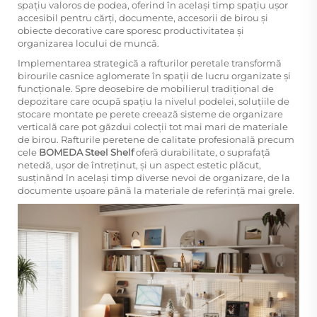
spațiu valoros de podea, oferind în același timp spațiu ușor
accesibil pentru cărți, documente, accesorii de birou și
obiecte decorative care sporesc productivitatea și
organizarea locului de muncă.
Implementarea strategică a rafturilor peretale transformă
birourile casnice aglomerate în spații de lucru organizate și
funcționale. Spre deosebire de mobilierul tradițional de
depozitare care ocupă spațiu la nivelul podelei, soluțiile de
stocare montate pe perete creează sisteme de organizare
verticală care pot găzdui colecții tot mai mari de materiale
de birou. Rafturile peretene de calitate profesională precum
cele
BOMEDA Steel Shelf
oferă durabilitate, o suprafață
netedă, ușor de întreținut, și un aspect estetic plăcut,
susținând în același timp diverse nevoi de organizare, de la
documente ușoare până la materiale de referință mai grele.