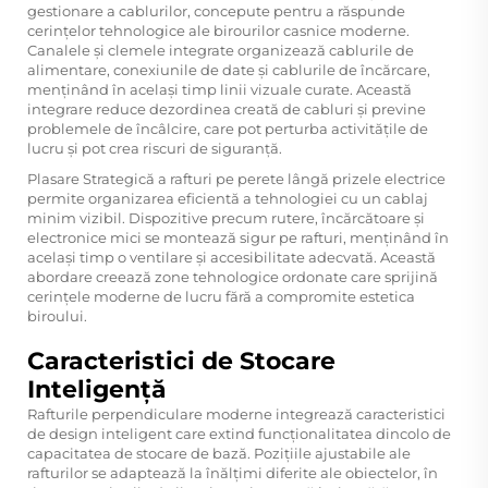
gestionare a cablurilor, concepute pentru a răspunde
cerințelor tehnologice ale birourilor casnice moderne.
Canalele și clemele integrate organizează cablurile de
alimentare, conexiunile de date și cablurile de încărcare,
menținând în același timp linii vizuale curate. Această
integrare reduce dezordinea creată de cabluri și previne
problemele de încâlcire, care pot perturba activitățile de
lucru și pot crea riscuri de siguranță.
Plasare Strategică a
rafturi pe perete
lângă prizele electrice
permite organizarea eficientă a tehnologiei cu un cablaj
minim vizibil. Dispozitive precum rutere, încărcătoare și
electronice mici se montează sigur pe rafturi, menținând în
același timp o ventilare și accesibilitate adecvată. Această
abordare creează zone tehnologice ordonate care sprijină
cerințele moderne de lucru fără a compromite estetica
biroului.
Caracteristici de Stocare
Inteligență
Rafturile perpendiculare moderne integrează caracteristici
de design inteligent care extind funcționalitatea dincolo de
capacitatea de stocare de bază. Pozițiile ajustabile ale
rafturilor se adaptează la înălțimi diferite ale obiectelor, în