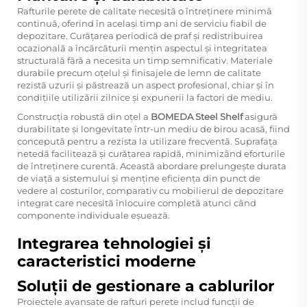
Rafturile perete de calitate necesită o întreținere minimă
continuă, oferind în același timp ani de serviciu fiabil de
depozitare. Curățarea periodică de praf și redistribuirea
ocazională a încărcăturii mențin aspectul și integritatea
structurală fără a necesita un timp semnificativ. Materiale
durabile precum oțelul și finisajele de lemn de calitate
rezistă uzurii și păstrează un aspect profesional, chiar și în
condițiile utilizării zilnice și expunerii la factori de mediu.
Construcția robustă din oțel a
BOMEDA Steel Shelf
asigură
durabilitate și longevitate într-un mediu de birou acasă, fiind
concepută pentru a rezista la utilizare frecventă. Suprafața
netedă facilitează și curățarea rapidă, minimizând eforturile
de întreținere curentă. Această abordare prelungește durata
de viață a sistemului și menține eficiența din punct de
vedere al costurilor, comparativ cu mobilierul de depozitare
integrat care necesită înlocuire completă atunci când
componente individuale eșuează.
Integrarea tehnologiei și
caracteristici moderne
Soluții de gestionare a cablurilor
Proiectele avansate de rafturi perete includ funcții de