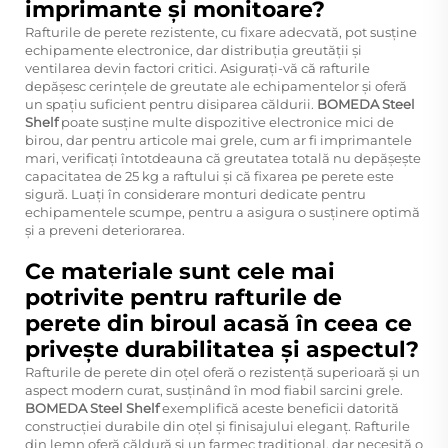
imprimante și monitoare?
Rafturile de perete rezistente, cu fixare adecvată, pot susține
echipamente electronice, dar distribuția greutății și
ventilarea devin factori critici. Asigurați-vă că rafturile
depășesc cerințele de greutate ale echipamentelor și oferă
un spațiu suficient pentru disiparea căldurii.
BOMEDA Steel
Shelf
poate susține multe dispozitive electronice mici de
birou, dar pentru articole mai grele, cum ar fi imprimantele
mari, verificați întotdeauna că greutatea totală nu depășește
capacitatea de 25 kg a raftului și că fixarea pe perete este
sigură. Luați în considerare monturi dedicate pentru
echipamentele scumpe, pentru a asigura o susținere optimă
și a preveni deteriorarea.
Ce materiale sunt cele mai
potrivite pentru rafturile de
perete din biroul acasă în ceea ce
privește durabilitatea și aspectul?
Rafturile de perete din oțel oferă o rezistență superioară și un
aspect modern curat, susținând în mod fiabil sarcini grele.
BOMEDA Steel Shelf
exemplifică aceste beneficii datorită
construcției durabile din oțel și finisajului eleganț. Rafturile
din lemn oferă căldură și un farmec tradițional, dar necesită o