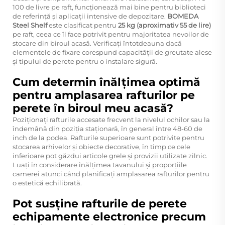
100 de livre pe raft, funcționează mai bine pentru biblioteci
de referință și aplicații intensive de depozitare.
BOMEDA
Steel Shelf
este clasificat pentru
25 kg (aproximativ 55 de lire)
pe raft, ceea ce îl face potrivit pentru majoritatea nevoilor de
stocare din biroul acasă. Verificați întotdeauna dacă
elementele de fixare corespund capacității de greutate alese
și tipului de perete pentru o instalare sigură.
Cum determin înălțimea optimă
pentru amplasarea rafturilor pe
perete în biroul meu acasă?
Poziționați rafturile accesate frecvent la nivelul ochilor sau la
îndemână din poziția staționară, în general între 48-60 de
inch de la podea. Rafturile superioare sunt potrivite pentru
stocarea arhivelor și obiecte decorative, în timp ce cele
inferioare pot găzdui articole grele și provizii utilizate zilnic.
Luați în considerare înălțimea tavanului și proporțiile
camerei atunci când planificați amplasarea rafturilor pentru
o estetică echilibrată.
Pot susține rafturile de perete
echipamente electronice precum