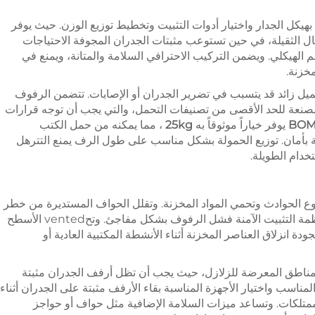
 بهيكل الجدار واختيار أدوات التثبيت وتخطيط توزيع الوزن. حيث يوفر
حمال الثقيلة، في حين تستوعب مثبتات الجدران المجوفة الاحتياجات
عم الهيكلي. ويضمن التركيب الاحترافي السلامة والمتانة، ويمنع في
خزنة.
يل زائد قد يتسبب في تضرير الجدران أو الإصابات. تتضمن الرفوف
مصنعة للحد الأقصى من تصنيفات التحمل، والتي يجب أن توجه قرارات
BOME
يوفر خياراً موثوقاً به
25kg
، مما يمكنه من حمل الكتب
ية بأمان. توزيع الحمولة بشكل مناسب على طول الرف يمنع التترهل
خدام الطويلة.
وع الحوادث وتحمي المواد المخزنة. وتقلل الحواف المستديرة من خطر
الإصابة أثناء الاستخدام اليومي، في حين تمنع أنظمة التثبيت الآمنة فشل الرفوف بشكل مفاجئ. وتحvented الأسطح
دة انزلاق العناصر المخزنة أثناء الأنشطة المكتبية العادية أو
المناطق المعرضة للزلازل، حيث يجب أن تظل أرفف الجدران مثبتة
مناسب واختيار الأجهزة المناسبة بقاء الأرفف مثبتة على الجدران أثناء
الممتلكات. وتساعد ميزات السلامة الإضافية مثل حواف أو حواجز