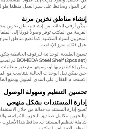
عن المواد ويحافظ على سير العمل منظمًا طوال 
إنشاء مناطق تخزين مرنة
تمكّن أرفف الحائط من إنشاء مناطق تخزين مخ
القريبة من المكتب توفر وصولاً فوريًا إلى ال
المخزون للمواد المكتبية. كما تضع مناطق المرجع
عمل فعّالة تعزز الإنتاجية.
تسمح الطبيعة الوحداتية للرفوف الحائطية بتكوي
BOMEDA Steel Shelf (2pcs set)
تم تصميم
يمكن إعادة ترتيبها أو توسيعها مع تغير متطلبا
حين يمكن نقل الوحدات الحالية لتتناسب مع المع
الاستخدام الفعّال على المدى الطويل ويمنع الحا
تحسين التنظيم وسهولة الوصول
إدارة المستندات بشكل منهجي
تُصبح إدارة المستندات فعالة من خلال الاستخد
والتخزين. تتكامل صناديق التخزين المُرقمة، وال
شاملة لتنظيم المستندات. يحافظ هذا الأسلوب 
المظهر الاحترافي للمكتب.