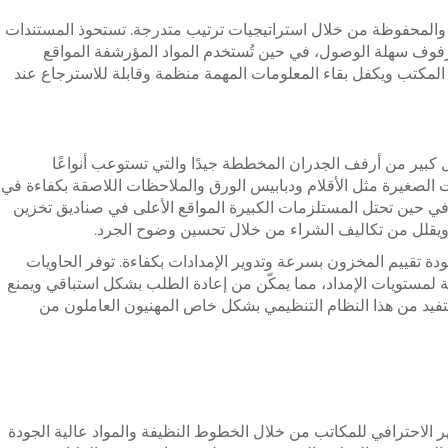
والمحفوظة من خلال استراتيجيات ترتيب متدرجة. تستحوذ المستندات
رفوف سهلة الوصول، في حين تُستخدم المواد المؤرشفة المواقع
 المكتب ويكفل بقاء المعلومات المهمة منظمة وقابلة للاسترجاع عند
كبير من أرفف الجدران المخططة جيدًا والتي تستوعب أنواعًا
 الصغيرة مثل الأقلام ودبابيس الورق والملاحظات اللاصقة بكفاءة في
ي حين تحتل المستلزمات الكبيرة المواقع الأعلى في صناديق تخزين
ت ويقلل من تكاليف الشراء من خلال تحسين وضوح الجرد.
ودة تقييم المخزون بسرعة وتدوير الإمدادات بكفاءة. توفر الحاويات
ة لمستويات الإمداد، مما يمكّن من إعادة الطلب بشكل استباقي ويمنع
يد من هذا النظام التنظيمي بشكل خاص المهنيون العاملون من
الاحترافي للمكاتب من خلال الخطوط النظيفة والمواد عالية الجودة