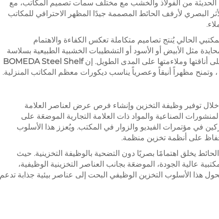
اء الحديثة من الفولاذ والخشب مع مختلف سمات تصميم المكاتب، مع
لأثر البصري لأرفف الحائط المصممة جيدًا المظهر الاحترافي للمكاتب
لاء.
مكتبي الحالي يُنتج تصاميم متكاملة تعكس الكفاءة والاهتمام
حايدة مثل الأبيض أو الأسود أو التشطيبات الخشبية الطبيعية بسلاسة
ى أناقتها وملاءمتها على المدى الطويل. إن
BOMEDA Steel Shelf
، وتمنح مظهراً أنيقاً وعصرياً يناسب ديكورات معظم المكاتب المنزلية.
خلال توفير وظيفة التخزين وإنشاء فرص عرض لعناصر العلامة
والمنشورات الصناعية والمواد ذات العلامة التجارية الموضعَة على
كين في مؤتمرات الفيديو والزوار في المكتب. ويُعزز هذا الأسلوب
لحفاظ على أنظمة تخزين منظمة.
ائط يخلق اهتمامًا بصريًا دون التضحية بالوظيفة التخزينية. حيث
كتبية عالية الجودة، الموضعَة بجانب العناصر التخزينية الوظيفية،
يحول هذا الأسلوب التخزين الوظيفي البحت إلى عناصر بيئية جذابة تدعم