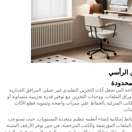
 الرأسي
محدودة
احة التي تجعل أثاث التخزين التقليدي غير عملي. المرافق الجدارية
راق الملفات، ووحدات التخزين مع توفير قدرة تخزينية متساوية أو
كاتب المنزلية بالحفاظ على ممرات واضحة وتسوية قطع الأثاث
دات.
لحائط إمكانية إنشاء أنظمة تنظيم متعددة المستويات. حيث تستوعب
ثل الملفات المؤرشفة والكتب المرجعية، في حين توفر الأرفف المثبتة
يوميًا. ويقلل هذا التوزيع الاستراتيجي من الوقت المستغرق في البحث