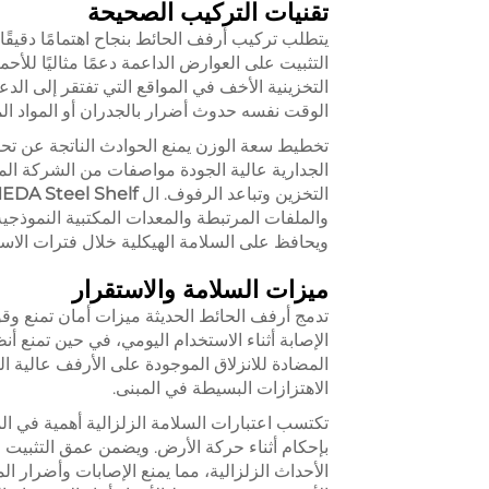
تقنيات التركيب الصحيحة
يتطلب تركيب أرفف الحائط بنجاح اهتمامًا دقيقًا
التثبيت على العوارض الداعمة دعمًا مثاليًا للأ
التخزينية الأخف في المواقع التي تفتقر إلى الد
الوقت نفسه حدوث أضرار بالجدران أو المواد الم
تخطيط سعة الوزن يمنع الحوادث الناتجة عن تحم
الجدارية عالية الجودة مواصفات من الشركة ال
التخزين وتباعد الرفوف. ال
DA Steel Shelf
والملفات المرتبطة والمعدات المكتبية النموذج
ويحافظ على السلامة الهيكلية خلال فترات الاست
ميزات السلامة والاستقرار
تدمج أرفف الحائط الحديثة ميزات أمان تمنع وق
المضادة للانزلاق الموجودة على الأرفف عالية الجو
الاهتزازات البسيطة في المبنى.
تكتسب اعتبارات السلامة الزلزالية أهمية في 
بإحكام أثناء حركة الأرض. ويضمن عمق التثبيت ال
الأحداث الزلزالية، مما يمنع الإصابات وأضرار 