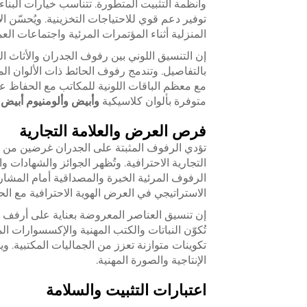
وأنظمة التثبيت المتطورة. تتناسب خيارات البن
توفير دعم قوي للاحتياجات التخزينية. ويُحسّن ا
المنزلية أثناء المؤتمرات المرئية واجتماعات العم
إن التنسيق اللوني بين رفوف الجدران والأثاث ال
بالتفاصيل. وتندمج رفوف الحائط ذات الألوان الم
مع معظم الباقات اللونية للمكاتب مع الحفاظ عل
متوفرة بألوان كلاسيكية
وأبيض وألومنيوم أبيض
فرص العرض والعلامة التجارية
تؤدي الرفوف المثبتة على الجدران غرضين من 
التجارية الاحترافية. وتُظهر الجوائز والشهادات 
الرفوف المرئية الخبرة والمصداقية أمام المشار
الاستراتيجي في العرض الهوية الاحترافية مع ا
إن تنسيق العناصر المعروضة بعناية على أرفف الح
تُكوّن النباتات والكتب المهنية والإكسسوارات الم
تكوينات متوازنة تعزز من الجماليات المكتبية. و
الإنتاجية والصورة المهنية.
اعتبارات التثبيت والسلامة