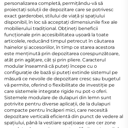
personalizarea completă, permițându-vă să
proiectați soluții de depozitare care se potrivesc
exact garderobei, stilului de viață și spațiului
disponibil, în loc să acceptați dimensiunile fixe ale
mobilierului tradițional. Obțineți beneficii
funcționale prin accesibilitatea ușoară la toate
articolele, reducând timpul petrecut în căutarea
hainelor și accesoriilor, în timp ce starea acestora
este menținută prin depozitarea corespunzătoare,
atât prin agățare, cât și prin pliere. Caracterul
modular înseamnă că puteți începe cu o
configurație de bază și puteți extinde sistemul pe
măsură ce nevoile de depozitare cresc sau bugetul
vă permite, oferind o flexibilitate de investiție pe
care sistemele integrate rigide nu pot-o oferi.
Sistemele modulare de dulapuri din lemn sunt
potrivite pentru diverse aplicații, de la dulapuri
compacte pentru încăperi mici, care necesită
depozitare verticală eficientă din punct de vedere al
spațiului, până la vestiare spațioase care cer zone