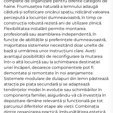
complete de organizare pentru diferite categorii de
haine. Frumusețea naturală a lemnului adaugă
căldură și sofisticare oricărui spațiu, ridicând valoarea
percepută a locuinței dumneavoastră, în timp ce
construcția robustă rezistă ani de utilizare zilnică.
Flexibilitatea instalării permite montarea
profesională sau asamblarea independentă, în
funcție de abilitățile și preferințele dumneavoastră,
majoritatea sistemelor necesitând doar unelte de
bază și urmărirea unor instrucțiuni clare. Aveți
avantajul posibilității de reconfigurare la mutarea
într-o altă locuință sau la schimbarea destinației
unei încăperi, deoarece componentele pot fi
demontate și remontate în noi aranjamente.
Sistemele modulare de dulapuri din lemn păstrează
atracția pe piața secundară și se adaptează
tendințelor modei în evoluție sau schimbărilor în
componența familiei, asigurându-vă că investiția în
depozitare rămâne relevantă și funcțională pe tot
parcursul diferitelor etape ale vieții. Combinația
dintre organizarea practică, îmbunătățirea estetică,