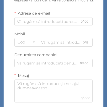
Reprezentantul nostru vă va contacta în curând.
Adresă de e-mail
0/100
Mobil
Cod
0/16
Denumirea companiei
0/200
Mesaj
0/1000