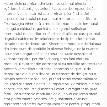
Materialele premium din lemn rezistă mai bine la
zgârieturi, dăuni și deteriorări cauzate de impact decât
alternativele din sârmă sau laminat, păstrând astfel
aspectul sistemului pe parcursul multor ani de utilizare.
Frumusețea inherentă a modelelor naturale ale lemnului
adaugă o căldură organică și o eleganță sofisticată
interiorului dulapurilor, creând spații plăcute care par mai
degrabă cabine de îmbrăcăminte de tip boutique decât
simple zone de depozitare. Sistemele modulare de dulapuri
din lemn sunt disponibile în diverse finisaje, de la nuanțe
întunecate bogate până la tonuri naturale deschise și
variante vopsite, permițând integrarea fără efort cu
mobilierul existent din dormitor și cu detaliile arhitecturale.
Această versatilitate estetică înseamnă că spațiul de
depozitare din dulap devine un element de design, nu o
simplă necesitate ascunsă, putând astfel crește valoarea
locuinței și atracția pentru cumpărători. Combinația dintre
construcția robustă și aspectul estetic atrăgător asigură
faptul că sistemele modulare de dulapuri din lemn oferă
atât performanță practică, cât și satisfacție vizuală,
reprezentând astfel investiții valoroase pentru proprietarii