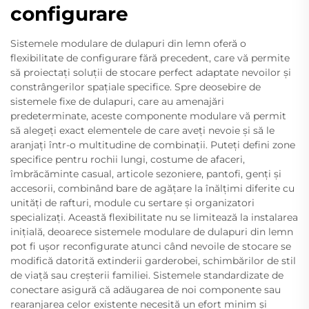
configurare
Sistemele modulare de dulapuri din lemn oferă o
flexibilitate de configurare fără precedent, care vă permite
să proiectați soluții de stocare perfect adaptate nevoilor și
constrângerilor spațiale specifice. Spre deosebire de
sistemele fixe de dulapuri, care au amenajări
predeterminate, aceste componente modulare vă permit
să alegeți exact elementele de care aveți nevoie și să le
aranjați într-o multitudine de combinații. Puteți defini zone
specifice pentru rochii lungi, costume de afaceri,
îmbrăcăminte casual, articole sezoniere, pantofi, genți și
accesorii, combinând bare de agățare la înălțimi diferite cu
unități de rafturi, module cu sertare și organizatori
specializați. Această flexibilitate nu se limitează la instalarea
inițială, deoarece sistemele modulare de dulapuri din lemn
pot fi ușor reconfigurate atunci când nevoile de stocare se
modifică datorită extinderii garderobei, schimbărilor de stil
de viață sau creșterii familiei. Sistemele standardizate de
conectare asigură că adăugarea de noi componente sau
rearanjarea celor existente necesită un efort minim și