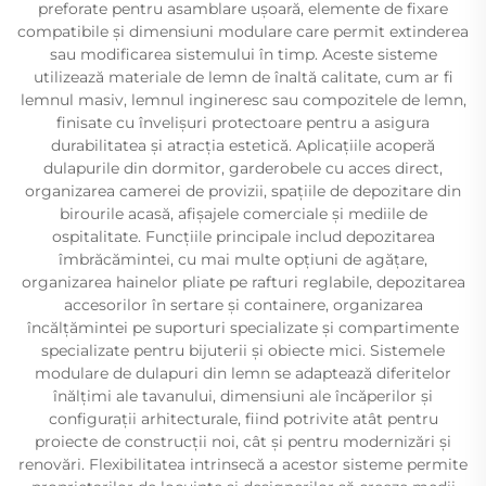
preforate pentru asamblare ușoară, elemente de fixare
compatibile și dimensiuni modulare care permit extinderea
sau modificarea sistemului în timp. Aceste sisteme
utilizează materiale de lemn de înaltă calitate, cum ar fi
lemnul masiv, lemnul ingineresc sau compozitele de lemn,
finisate cu învelișuri protectoare pentru a asigura
durabilitatea și atracția estetică. Aplicațiile acoperă
dulapurile din dormitor, garderobele cu acces direct,
organizarea camerei de provizii, spațiile de depozitare din
birourile acasă, afișajele comerciale și mediile de
ospitalitate. Funcțiile principale includ depozitarea
îmbrăcămintei, cu mai multe opțiuni de agățare,
organizarea hainelor pliate pe rafturi reglabile, depozitarea
accesorilor în sertare și containere, organizarea
încălțămintei pe suporturi specializate și compartimente
specializate pentru bijuterii și obiecte mici. Sistemele
modulare de dulapuri din lemn se adaptează diferitelor
înălțimi ale tavanului, dimensiuni ale încăperilor și
configurații arhitecturale, fiind potrivite atât pentru
proiecte de construcții noi, cât și pentru modernizări și
renovări. Flexibilitatea intrinsecă a acestor sisteme permite