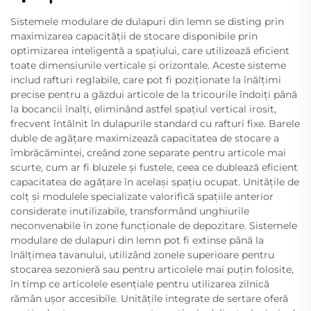
Sistemele modulare de dulapuri din lemn se disting prin
maximizarea capacității de stocare disponibile prin
optimizarea inteligentă a spațiului, care utilizează eficient
toate dimensiunile verticale și orizontale. Aceste sisteme
includ rafturi reglabile, care pot fi poziționate la înălțimi
precise pentru a găzdui articole de la tricourile îndoiți până
la bocancii înalți, eliminând astfel spațiul vertical irosit,
frecvent întâlnit în dulapurile standard cu rafturi fixe. Barele
duble de agățare maximizează capacitatea de stocare a
îmbrăcămintei, creând zone separate pentru articole mai
scurte, cum ar fi bluzele și fustele, ceea ce dublează eficient
capacitatea de agățare în același spațiu ocupat. Unitățile de
colț și modulele specializate valorifică spațiile anterior
considerate inutilizabile, transformând unghiurile
neconvenabile în zone funcționale de depozitare. Sistemele
modulare de dulapuri din lemn pot fi extinse până la
înălțimea tavanului, utilizând zonele superioare pentru
stocarea sezonieră sau pentru articolele mai puțin folosite,
în timp ce articolele esențiale pentru utilizarea zilnică
rămân ușor accesibile. Unitățile integrate de sertare oferă