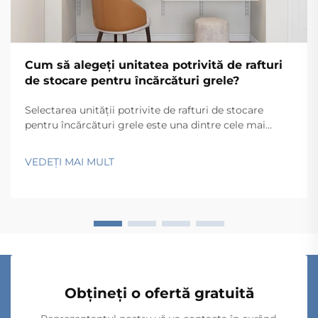
Cum să alegeți unitatea potrivită de rafturi
de stocare pentru încărcături grele?
Selectarea unității potrivite de rafturi de stocare
pentru încărcături grele este una dintre cele mai
critice decizii pe care le ia un manager de depozit, un
planificator de facilități sau o echipă de operațiuni
VEDEȚI MAI MULT
industriale. O alegere incorectă poate duce la
defecțiuni structurale, riscuri pentru siguranța în
muncă, ineficiențe...
Obțineți o ofertă gratuită