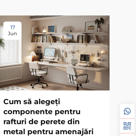
17
1
Jun
Ju
Cum să alegeți
Ghi
componente pentru
mo
rafturi de perete din
div
metal pentru amenajări
dul