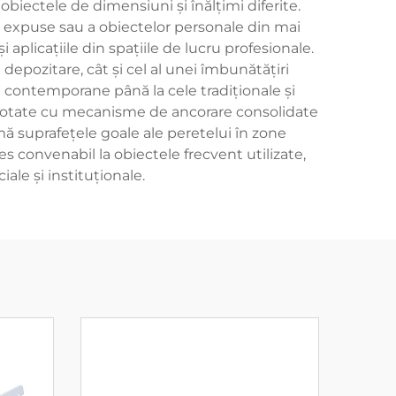
obiectele de dimensiuni și înălțimi diferite.
lor expuse sau a obiectelor personale din mai
plicațiile din spațiile de lucru profesionale.
depozitare, cât și cel al unei îmbunătățiri
 și contemporane până la cele tradiționale și
, dotate cu mecanisme de ancorare consolidate
mă suprafețele goale ale peretelui în zone
es convenabil la obiectele frecvent utilizate,
ale și instituționale.