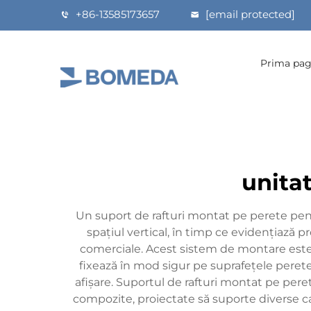
+86-13585173657
[email protected]
Prima pag
unita
Un suport de rafturi montat pe perete pent
spațiul vertical, în timp ce evidențiază 
comerciale. Acest sistem de montare este 
fixează în mod sigur pe suprafețele perete
afișare. Suportul de rafturi montat pe peret
compozite, proiectate să suporte diverse cap