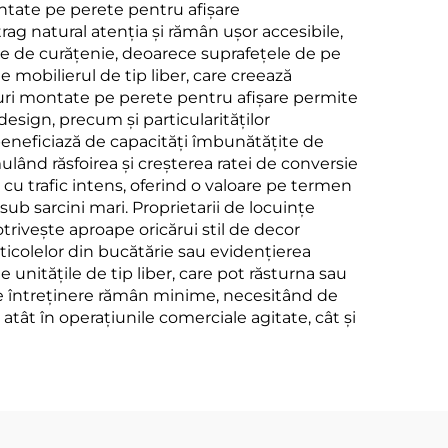
ontate pe perete pentru afișare
trag natural atenția și rămân ușor accesibile,
ele de curățenie, deoarece suprafețele de pe
 mobilierul de tip liber, care creează
fturi montate pe perete pentru afișare permite
esign, precum și particularităților
i beneficiază de capacități îmbunătățite de
lând răsfoirea și creșterea ratei de conversie
 cu trafic intens, oferind o valoare pe termen
sub sarcini mari. Proprietarii de locuințe
trivește aproape oricărui stil de decor
articolelor din bucătărie sau evidențierea
 unitățile de tip liber, care pot răsturna sau
de întreținere rămân minime, necesitând de
atât în operațiunile comerciale agitate, cât și