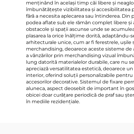
menținând în același timp căi libere și neagl
îmbunătățește vizibilitatea și accesibilitatea 
fără a necesita aplecarea sau întinderea. Din
podea aflate sub ele rămân complet libere și 
obstacole și spații ascunse unde se acumuleaz
plasarea la orice înălțime dorită, adaptându-s
arhitecturale unice, cum ar fi ferestrele, ușil
merchandising, deoarece aceste sisteme de afi
a vânzărilor prin merchandising vizual îmbunăt
lung datorită materialelor durabile, care nu se
apreciază versatilitatea estetică, deoarece un
interior, oferind soluții personalizabile pentr
accesorilor decorative. Sistemul de fixare perm
aluneca, aspect deosebit de important în gos
obicei doar curățare periodică de praf sau ște
în mediile rezidențiale.