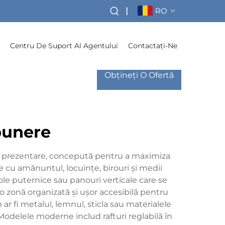
|
RO
Centru De Suport Al Agentului
Contactați-Ne
Obțineți O Ofertă
punere
 și prezentare, concepută pentru a maximiza
e cu amănuntul, locuințe, birouri și medii
le puternice sau panouri verticale care se
o zonă organizată și ușor accesibilă pentru
ar fi metalul, lemnul, sticla sau materialele
 Modelele moderne includ rafturi reglabilă în