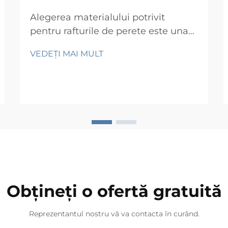
Alegerea materialului potrivit
pentru rafturile de perete este una
dintre cele mai importante decizii în
VEDEȚI MAI MULT
orice proiect de stocare sau afișare.
Indiferent dacă echipați un spațiu
rezidențial de locuit, un mediu
comercial de vânzare cu amănuntul
sau un spațiu de lucru industrial,
materialul ales influențează direct
durabilitatea, siguranța, aspectul
estetic și costul pe termen lung...
Obțineți o ofertă gratuită
Reprezentantul nostru vă va contacta în curând.