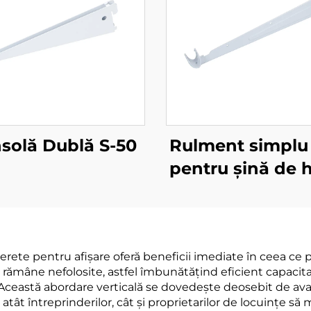
solă Dublă S-50
Rulment simplu
pentru șină de 
rete pentru afișare oferă beneficii imediate în ceea ce p
l ar rămâne nefolosite, astfel îmbunătățind eficient capac
a. Această abordare verticală se dovedește deosebit de ava
tât întreprinderilor, cât și proprietarilor de locuințe să