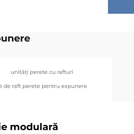
punere
unități perete cu rafturi
e de raft perete pentru expunere
ie modulară