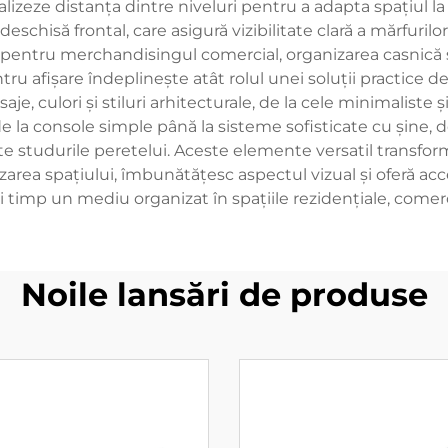
alizeze distanța dintre niveluri pentru a adapta spațiul la 
 deschisă frontal, care asigură vizibilitate clară a mărfuri
entru merchandisingul comercial, organizarea casnică și a
u afișare îndeplinește atât rolul unei soluții practice de 
saje, culori și stiluri arhitecturale, de la cele minimaliste
de la console simple până la sisteme sofisticate cu șine
e studurile peretelui. Aceste elemente versatil transfor
zarea spațiului, îmbunătățesc aspectul vizual și oferă acc
timp un mediu organizat în spațiile rezidențiale, comerci
Noile lansări de produse