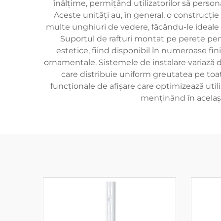
înălțime, permițând utilizatorilor să person
Aceste unități au, în general, o construcție
multe unghiuri de vedere, făcându-le ideale p
Suportul de rafturi montat pe perete pentr
estetice, fiind disponibil în numeroase fini
ornamentale. Sistemele de instalare variază 
care distribuie uniform greutatea pe toat
funcționale de afișare care optimizează utili
menținând în același 