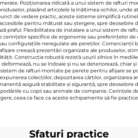
omerate. Poziționarea ridicată a unui sistem de rafturi m
produselor, plasând articolele la înălțimea ochilor, unde a
 punct de vedere practic, aceste sisteme simplifică rutin
accesibile pentru măturat sau ștergere, spre deosebire de
ă praful. Flexibilitatea de instalare a unui sistem de ra
e cerințelor specifice de ergonomie sau preferințelor de d
e sau configurațiile neregulate ale pereților. Comercianți
șare creează prezentări organizate ale produselor, stimu
ățit. Construcția robustă rezistă uzurii zilnice în mediile
 deformează, nu se îndoaie și nu se deteriorează, chiar și 
 sistem de rafturi montate pe perete pentru afișare se po
u expunerea colecțiilor, depozitarea cărților, organizarea 
anentă asigură stabilitate și siguranță, spre deosebire de
podăriile cu copii sau animale de companie. Cerințele 
rgere, ceea ce face ca aceste echipamente să fie practice 
Sfaturi practice