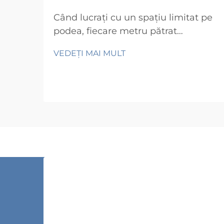
Când lucrați cu un spațiu limitat pe
podea, fiecare metru pătrat
contează. Indiferent dacă organizați
VEDEȚI MAI MULT
un mic apartament, un birou acasă
compact, o garaj îngust sau o
cameră de stocare comercială
restrânsă, provocarea rămâne
aceeași: cum puteți încăpea mai
multe lucruri într-un spațiu mai
mic? ...