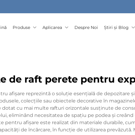
ină
Produse
Aplicarea
Despre Noi
Știri și Blog
te de raft perete pentru ex
ru afișare reprezintă o soluție esențială de depozitare
produsele, colecțiile sau obiectele decorative în magazinel
dotat cu mai multe rafturi orizontale susținute de conso
lui, eliminând necesitatea de spațiu pe podea și creând 
e pentru afișare este realizat din materiale durabile, cum 
acități de încărcare, în funcție de utilizarea prevăzută.