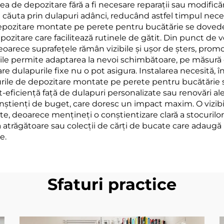
ea de depozitare fără a fi necesare reparații sau modifică
a căuta prin dulapuri adânci, reducând astfel timpul nece
e depozitare montate pe perete pentru bucătărie se doved
ozitare care facilitează rutinele de gătit. Din punct de ved
eoarece suprafețele rămân vizibile și ușor de șters, prom
turile permite adaptarea la nevoi schimbătoare, pe măsură
re dulapurile fixe nu o pot asigura. Instalarea necesită,
turile de depozitare montate pe perete pentru bucătărie 
st-eficiență față de dulapuri personalizate sau renovări ale
nștienți de buget, care doresc un impact maxim. O vizibi
nte, deoarece mențineți o conștientizare clară a stocurilo
atrăgătoare sau colecții de cărți de bucate care adaugă 
e.
Sfaturi practice