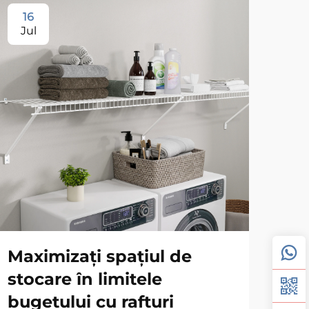
16
1
Jul
Ju
Maximizați spațiul de
Ra
stocare în limitele
le
bugetului cu rafturi
as