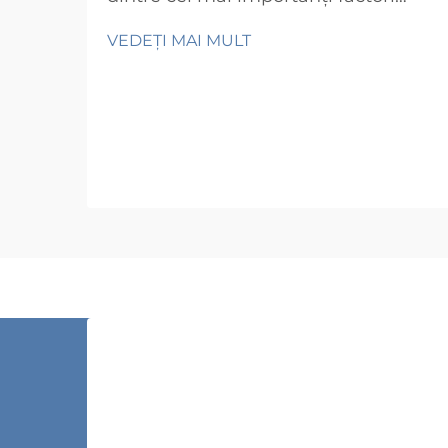
operaționali pentru orice afacere
VEDEȚI MAI MULT
care gestionează mărfuri fizice.
Indiferent dacă administrați o mică
cameră de stocare sau un centru de
distribuție de mare amploare,
modul în care stocați inventarul
dumneavoastră afectează direct
procesul de preluare...