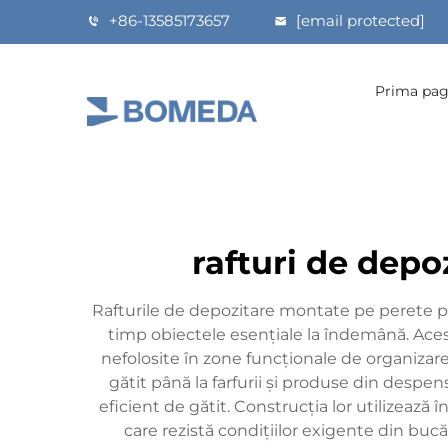
+86-13585173657
[email protected]
Prima pag
rafturi de dep
Rafturile de depozitare montate pe perete pe
timp obiectele esențiale la îndemână. Aces
nefolosite în zone funcționale de organizar
gătit până la farfurii și produse din despe
eficient de gătit. Construcția lor utilizează
care rezistă condițiilor exigente din bucă