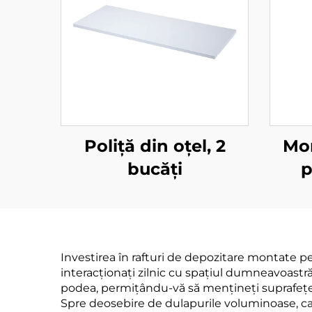
Poliță din oțel, 2
Mon
bucăți
p
Investirea în rafturi de depozitare montate p
interacționați zilnic cu spațiul dumneavoastră
podea, permițându-vă să mențineți suprafețe 
Spre deosebire de dulapurile voluminoase, care