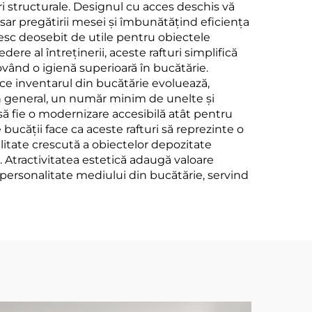
ri structurale. Designul cu acces deschis vă
sar pregătirii mesei și îmbunătățind eficiența
esc deosebit de utile pentru obiectele
ere al întreținerii, aceste rafturi simplifică
ovând o igienă superioară în bucătărie.
 ce inventarul din bucătărie evoluează,
 în general, un număr minim de unelte și
să fie o modernizare accesibilă atât pentru
 bucății face ca aceste rafturi să reprezinte o
litate crescută a obiectelor depozitate
r. Atractivitatea estetică adaugă valoare
personalitate mediului din bucătărie, servind