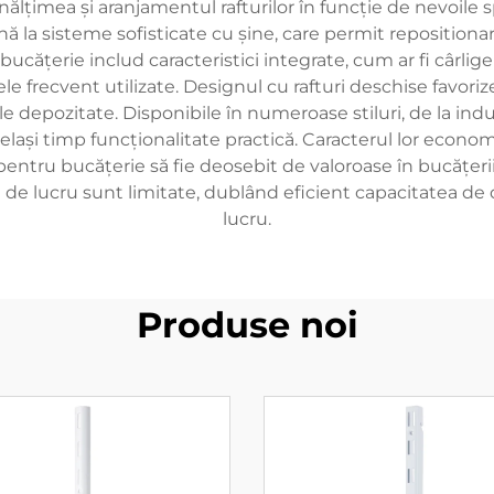
nălțimea și aranjamentul rafturilor în funcție de nevoile
 la sisteme sofisticate cu șine, care permit repositionarea
ățerie includ caracteristici integrate, cum ar fi cârlig
e frecvent utilizate. Designul cu rafturi deschise favori
 depozitate. Disponibile în numeroase stiluri, de la indust
același timp funcționalitate practică. Caracterul lor econo
pentru bucățerie să fie deosebit de valoroase în bucățer
 de lucru sunt limitate, dublând eficient capacitatea de d
lucru.
Produse noi