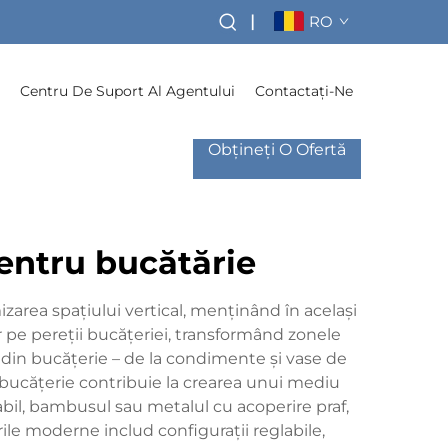
|
RO
Centru De Suport Al Agentului
Contactați-Ne
Obțineți O Ofertă
entru bucătărie
area spațiului vertical, menținând în același
 pe pereții bucățeriei, transformând zonele
 din bucățerie – de la condimente și vase de
u bucățerie contribuie la crearea unui mediu
dabil, bambusul sau metalul cu acoperire praf,
rile moderne includ configurații reglabile,