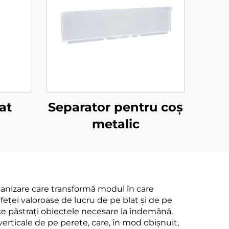
at
Separator pentru coș
metalic
ganizare care transformă modul în care
feței valoroase de lucru de pe blat și de pe
e păstrați obiectele necesare la îndemână.
erticale de pe perete, care, în mod obișnuit,