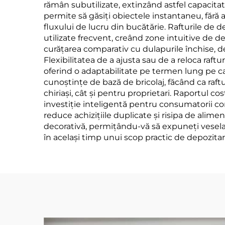
rămân subutilizate, extinzând astfel capacitat
permite să găsiți obiectele instantaneu, fără 
fluxului de lucru din bucătărie. Rafturile d
utilizate frecvent, creând zone intuitive de dep
curățarea comparativ cu dulapurile închise, d
Flexibilitatea de a ajusta sau de a reloca raf
oferind o adaptabilitate pe termen lung pe ca
cunoștințe de bază de bricolaj, făcând ca raf
chiriași, cât și pentru proprietari. Raportul co
investiție inteligentă pentru consumatorii co
reduce achizițiile duplicate și risipa de alime
decorativă, permițându-vă să expuneți vesela 
în același timp unui scop practic de depozitar