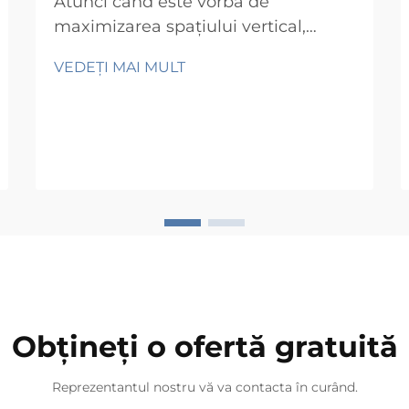
Atunci când este vorba de
maximizarea spațiului vertical,
păstrând în același timp podelele
VEDEȚI MAI MULT
libere, rafturile montate pe șine de
perete reprezintă una dintre cele
mai versatilе soluții disponibile.
Indiferent dacă organizați un dulap
din casă, o garaj aglomerat, o vitrină
comercială sau un depozit mare,
șinele de perete...
Obțineți o ofertă gratuită
Reprezentantul nostru vă va contacta în curând.