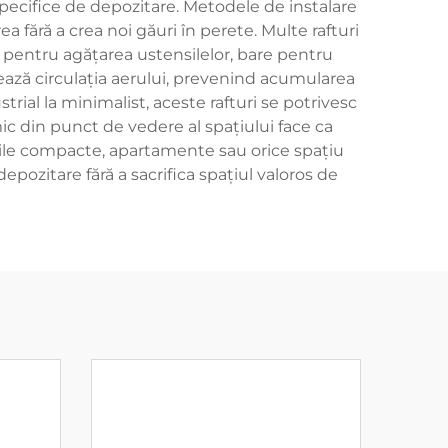
 specifice de depozitare. Metodele de instalare
 fără a crea noi găuri în perete. Multe rafturi
e pentru agățarea ustensilelor, bare pentru
zează circulația aerului, prevenind acumularea
rial la minimalist, aceste rafturi se potrivesc
mic din punct de vedere al spațiului face ca
iile compacte, apartamente sau orice spațiu
epozitare fără a sacrifica spațiul valoros de