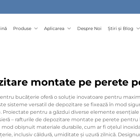
ină
Produse
Aplicarea
Despre Noi
Știri și Blog
ozitare montate pe perete p
ntru bucățerie oferă o soluție inovatoare pentru maximiz
te sisteme versatil de depozitare se fixează în mod sigur
e. Proiectate pentru a găzdui diverse elemente esențiale
nsieră – rafturile de depozitare montate pe perete pentr
 în mod obișnuit materiale durabile, cum ar fi oțelul inoxi
țerie, inclusiv căldură, umiditate și uzură zilnică. Designu