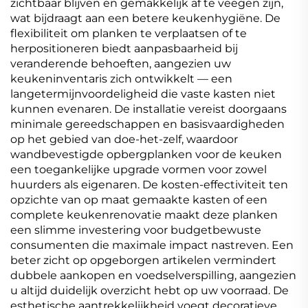
zichtbaar blijven en gemakkelijk af te veegen zijn,
wat bijdraagt aan een betere keukenhygiëne. De
flexibiliteit om planken te verplaatsen of te
herpositioneren biedt aanpasbaarheid bij
veranderende behoeften, aangezien uw
keukeninventaris zich ontwikkelt — een
langetermijnvoordeligheid die vaste kasten niet
kunnen evenaren. De installatie vereist doorgaans
minimale gereedschappen en basisvaardigheden
op het gebied van doe-het-zelf, waardoor
wandbevestigde opbergplanken voor de keuken
een toegankelijke upgrade vormen voor zowel
huurders als eigenaren. De kosten-effectiviteit ten
opzichte van op maat gemaakte kasten of een
complete keukenrenovatie maakt deze planken
een slimme investering voor budgetbewuste
consumenten die maximale impact nastreven. Een
beter zicht op opgeborgen artikelen vermindert
dubbele aankopen en voedselverspilling, aangezien
u altijd duidelijk overzicht hebt op uw voorraad. De
esthetische aantrekkelijkheid voegt decoratieve