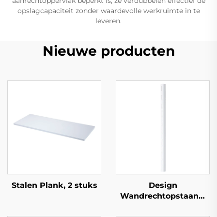
aanrechtoppervlak beperkt is; ze verdubbelen effectief de
opslagcapaciteit zonder waardevolle werkruimte in te
leveren.
Nieuwe producten
Stalen Plank, 2 stuks
Design
Wandrechtopstaand,
Halfrond