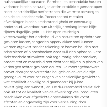
huishoudelijke apparaten. Bamboe- en behandelde houten
varianten bieden natuurlijke antimicrobiële eigenschappen
naast aantrekkelijke nerfpatronen die warmte toevoegen
aan de keukendecoratie. Poedercoated metalen
afwerkingen bieden krasbestendigheid en eenvoudig
onderhoud, waardoor hun uiterlijk jarenlang intact blijft
tijdens dagelijks gebruik. Het open rekdesign
vereenvoudigt het onderhoud van nature ten opzichte van
gesloten kasten, aangezien oppervlakken snel kunnen
worden afgewist zonder rekening te hoeven houden met
scharnieren of binnenhoeken waar vuil zich ophoopt. Deze
zichtbaarheid stimuleert ook regelmatig schoonmaken,
omdat stof en morsels direct zichtbaar blijven in plaats van
verborgen achter gesloten deuren. De montagehardware
omvat doorgaans versterkte beugels en ankers die zijn
goedgekeurd voor het dragen van aanzienlijke gewichten,
wat stabiliteit en veiligheid garandeert bij juiste
bevestiging aan wandstijlen. De duurzaamheid strekt zich
ook uit tot de kwaliteit van de afwerking: veel producten
beschikken over afgedichte oppervlakken die vocht
afstoten en ongevoelig zijn voor verkleuring door
blootstelling aan kookoliën of stoom, waardoor hun