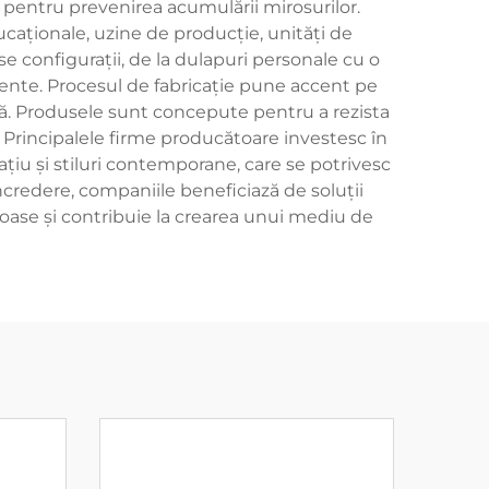
pentru prevenirea acumulării mirosurilor.
ducaționale, uzine de producție, unități de
e configurații, de la dulapuri personale cu o
nte. Procesul de fabricație pune accent pe
ncă. Produsele sunt concepute pentru a rezista
ță. Principalele firme producătoare investesc în
țiu și stiluri contemporane, care se potrivesc
ncredere, companiile beneficiază de soluții
oase și contribuie la crearea unui mediu de