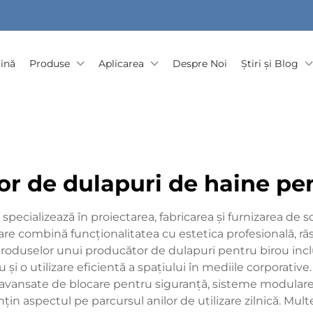
ină
Produse
Aplicarea
Despre Noi
Știri și Blog
r de dulapuri de haine pe
ecializează în proiectarea, fabricarea și furnizarea de s
care combină funcționalitatea cu estetica profesională, r
 produselor unui producător de dulapuri pentru birou incl
 și o utilizare eficientă a spațiului în mediile corporativ
avansate de blocare pentru siguranță, sisteme modulare d
nțin aspectul pe parcursul anilor de utilizare zilnică. Mul