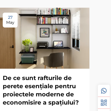
27
1
May
Ju
Sis
De ce sunt rafturile de
mo
perete esențiale pentru
dep
proiectele moderne de
ef
economisire a spațiului?
ved