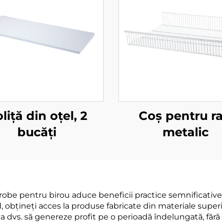
liță din oțel, 2
Coș pentru ra
bucăți
metalic
be pentru birou aduce beneficii practice semnificative c
nd, obțineți acces la produse fabricate din materiale super
iția dvs. să genereze profit pe o perioadă îndelungată, fără