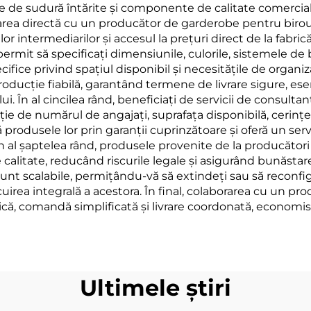
de sudură întărite și componente de calitate comercială, c
area directă cu un producător de garderobe pentru birou 
lor intermediarilor și accesul la prețuri direct de la fabr
 permit să specificați dimensiunile, culorile, sistemele de b
ice privind spațiul disponibil și necesitățile de organizare
oducție fiabilă, garantând termene de livrare sigure, e
ui. În al cincilea rând, beneficiați de servicii de consul
ție de numărul de angajați, suprafața disponibilă, cerințel
produsele lor prin garanții cuprinzătoare și oferă un servi
. În al șaptelea rând, produsele provenite de la producător
calitate, reducând riscurile legale și asigurând bunăstare
sunt scalabile, permițându-vă să extindeți sau să reconfi
locuirea integrală a acestora. În final, colaborarea cu un 
nică, comandă simplificată și livrare coordonată, economi
Ultimele știri