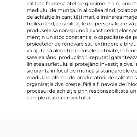
calitate folosesc oțel de grosime mare, puncte 
mediului de muncă. În al doilea rând, colabor
de achiziție în cantități mari, eliminarea marje
treilea rând, posibilitățile de personalizare vă
produsele să corespundă exact cerințelor specif
mențin un stoc constant și o capacitate de pr
proiectelor de renovare sau extindere a biroul
vă ajută să alegeți produsele potrivite, în func
șaselea rând, producătorii reputați garantează 
liniștea sufletului și protejând investiția dvs
siguranța în locul de muncă și standardele de 
modulare oferite de producătorii de calitate 
organizația dvs. crește, fără a fi nevoie de în
procesul de achiziție prin responsabilitate u
complexitatea proiectului.