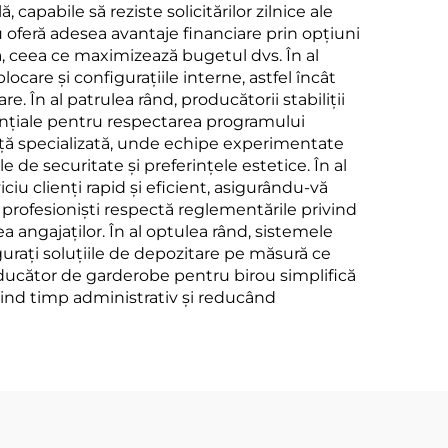
apabile să reziste solicitărilor zilnice ale
oferă adesea avantaje financiare prin opțiuni
ică, ceea ce maximizează bugetul dvs. În al
locare și configurațiile interne, astfel încât
. În al patrulea rând, producătorii stabiliții
sențiale pentru respectarea programului
tanță specializată, unde echipe experimentate
e de securitate și preferințele estetice. În al
ciu clienți rapid și eficient, asigurându-vă
i profesioniști respectă reglementările privind
a angajaților. În al optulea rând, sistemele
gurați soluțiile de depozitare pe măsură ce
producător de garderobe pentru birou simplifică
sind timp administrativ și reducând