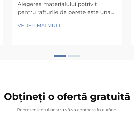
Alegerea materialului potrivit
pentru rafturile de perete este una
dintre cele mai importante decizii în
VEDEȚI MAI MULT
orice proiect de stocare sau afișare.
Indiferent dacă echipați un spațiu
rezidențial de locuit, un mediu
comercial de vânzare cu amănuntul
sau un spațiu de lucru industrial,
materialul ales influențează direct
durabilitatea, siguranța, aspectul
estetic și costul pe termen lung...
Obțineți o ofertă gratuită
Reprezentantul nostru vă va contacta în curând.