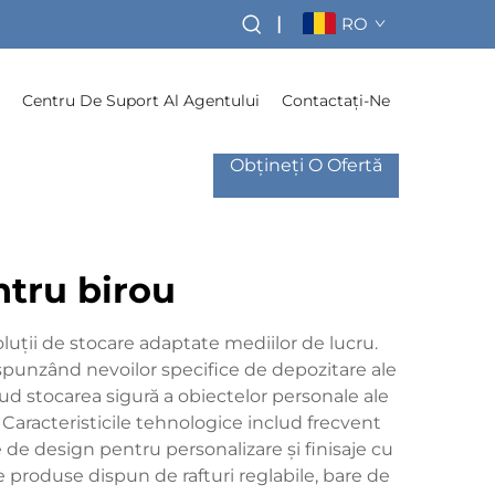
|
RO
Centru De Suport Al Agentului
Contactați-Ne
Obțineți O Ofertă
ntru birou
oluții de stocare adaptate mediilor de lucru.
ăspunzând nevoilor specifice de depozitare ale
ud stocarea sigură a obiectelor personale ale
e. Caracteristicile tehnologice includ frecvent
e design pentru personalizare și finisaje cu
te produse dispun de rafturi reglabile, bare de