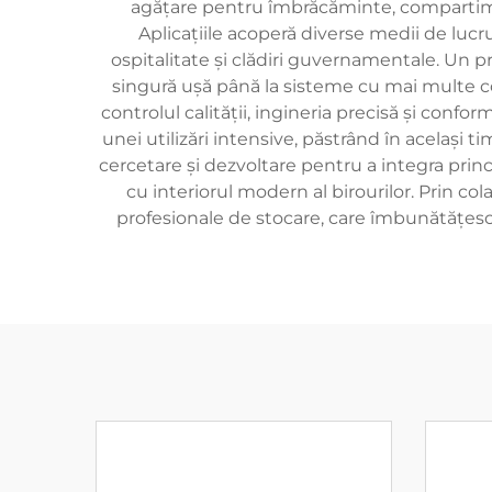
agățare pentru îmbrăcăminte, compartimen
Aplicațiile acoperă diverse medii de lucru
ospitalitate și clădiri guvernamentale. Un p
singură ușă până la sisteme cu mai multe 
controlul calității, ingineria precisă și con
unei utilizări intensive, păstrând în același t
cercetare și dezvoltare pentru a integra prin
cu interiorul modern al birourilor. Prin c
profesionale de stocare, care îmbunătățesc