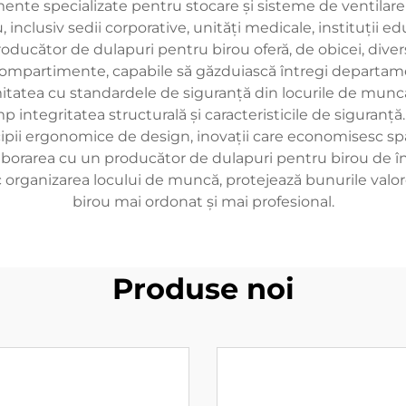
te specializate pentru stocare și sisteme de ventilare 
, inclusiv sedii corporative, unități medicale, instituții e
roducător de dulapuri pentru birou oferă, de obicei, divers
compartimente, capabile să găzduiască întregi departame
formitatea cu standardele de siguranță din locurile de mu
imp integritatea structurală și caracteristicile de siguran
cipii ergonomice de design, inovații care economisesc spa
olaborarea cu un producător de dulapuri pentru birou de î
 organizarea locului de muncă, protejează bunurile valor
birou mai ordonat și mai profesional.
Produse noi