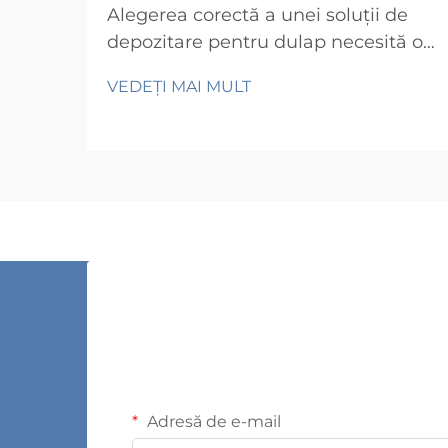
Alegerea corectă a unei soluții de
depozitare pentru dulap necesită o
evaluare atentă a mai multor factori
VEDEȚI MAI MULT
care influențează direct
funcționalitatea, durabilitatea și
satisfacția pe termen lung.
Cumpărătorii care iau decizii pripite,
fără o evaluare adecvată, descoperă
adesea neconformități costisitoare...
Adresă de e-mail