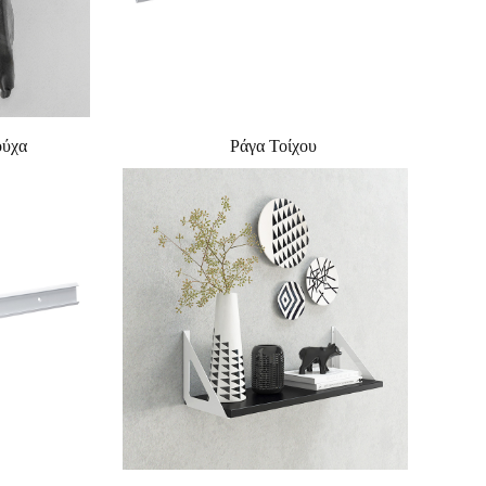
ούχα
Ράγα Τοίχου