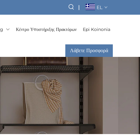
|
EL
og
Κέντρο Υποστήριξης Πρακτόρων
Epi Koinonia
Λάβετε Προσφορά