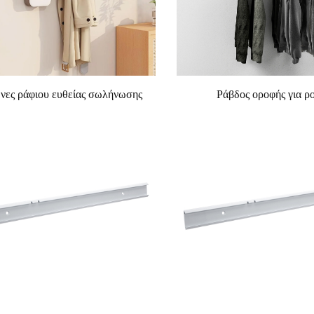
νες ράφιου ευθείας σωλήνωσης
Ράβδος οροφής για ρ