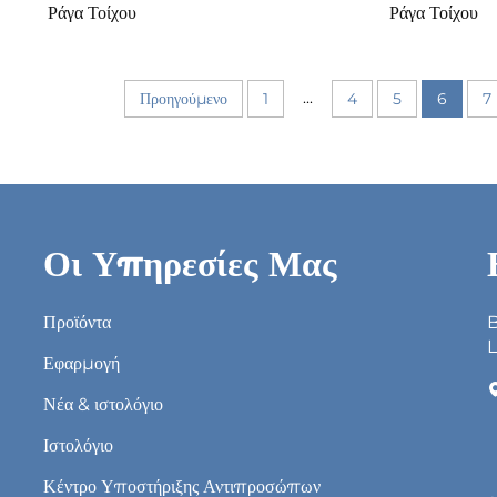
Ράγα Τοίχου
Ράγα Τοίχου
...
Προηγούμενο
1
4
5
6
7
Οι Υπηρεσίες Μας
Προϊόντα
B
L
Εφαρμογή
Νέα & ιστολόγιο
Ιστολόγιο
Κέντρο Υποστήριξης Αντιπροσώπων