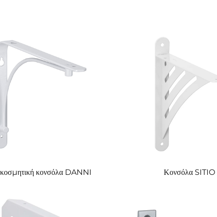
ακοσμητική κονσόλα DANNI
Κονσόλα SITIO