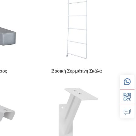
τος
Βασική Συρμάτινη Σκάλα