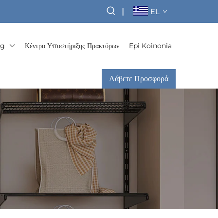
|
EL
og
Κέντρο Υποστήριξης Πρακτόρων
Epi Koinonia
Λάβετε Προσφορά