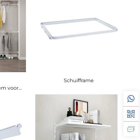
Schuifframe
em voor