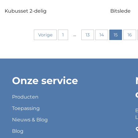
Kubusset 2-delig
Bitslede
...
Vorige
1
13
14
15
16
Onze service
Producten
Toepassing
B
L
Nieuws & Blog
Blog