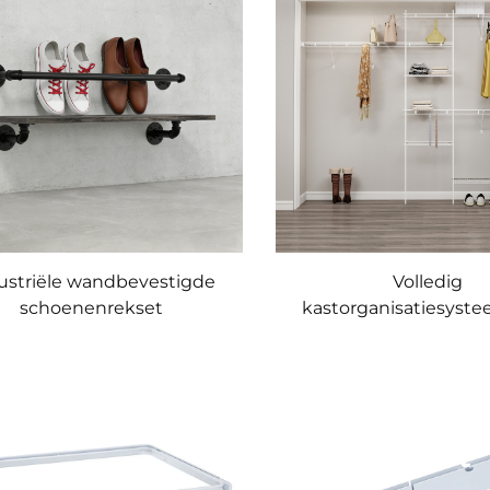
ustriële wandbevestigde
Volledig
schoenenrekset
kastorganisatiesyste
kledingkast