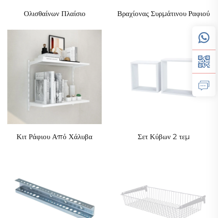
Ολισθαίνων Πλαίσιο
Βραχίονας Συρμάτινου Ραφιού
Κιτ Ράφιου Από Χάλυβα
Σετ Κύβων 2 τεμ