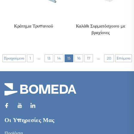
Κράτημα Τρυπανιού
Καλάθι Συρματόσχοινο με
βραχίονες
...
...
Προηγούμενο
1
13
14
15
16
17
20
Επόμενο
Οι Υπηρεσίες Μας
Προϊόντα