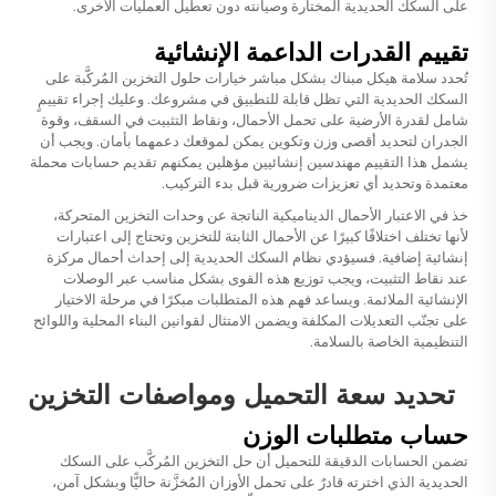
على السكك الحديدية المختارة وصيانته دون تعطيل العمليات الأخرى.
تقييم القدرات الداعمة الإنشائية
تُحدد سلامة هيكل مبناك بشكل مباشر خيارات حلول التخزين المُركَّبة على
السكك الحديدية التي تظل قابلة للتطبيق في مشروعك. وعليك إجراء تقييمٍ
شامل لقدرة الأرضية على تحمل الأحمال، ونقاط التثبيت في السقف، وقوة
الجدران لتحديد أقصى وزن وتكوين يمكن لموقعك دعمهما بأمان. ويجب أن
يشمل هذا التقييم مهندسين إنشائيين مؤهلين يمكنهم تقديم حسابات محملة
معتمدة وتحديد أي تعزيزات ضرورية قبل بدء التركيب.
خذ في الاعتبار الأحمال الديناميكية الناتجة عن وحدات التخزين المتحركة،
لأنها تختلف اختلافًا كبيرًا عن الأحمال الثابتة للتخزين وتحتاج إلى اعتبارات
إنشائية إضافية. فسيؤدي نظام السكك الحديدية إلى إحداث أحمال مركزة
عند نقاط التثبيت، ويجب توزيع هذه القوى بشكل مناسب عبر الوصلات
الإنشائية الملائمة. ويساعد فهم هذه المتطلبات مبكرًا في مرحلة الاختيار
على تجنّب التعديلات المكلفة ويضمن الامتثال لقوانين البناء المحلية واللوائح
التنظيمية الخاصة بالسلامة.
تحديد سعة التحميل ومواصفات التخزين
حساب متطلبات الوزن
تضمن الحسابات الدقيقة للتحميل أن حل التخزين المُركَّب على السكك
الحديدية الذي اخترته قادرٌ على تحمل الأوزان المُخزَّنة حاليًّا وبشكل آمن،