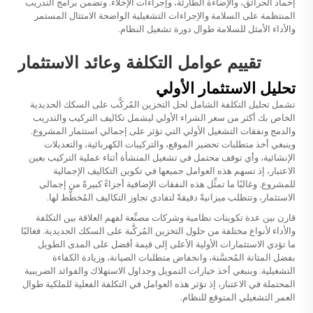
إخماد الحرائق، والإضاءة الطارئة، وإجراءات الإخلاء. وتضمن برامج التدريب
المنتظمة على السلامة والإجراءات التشغيلية الواضحة الامتثال المستمر
والأداء الأمثل للسلامة طوال دورة تشغيل النظام.
تقييم عوامل التكلفة وعائد الاستثمار
تحليل الاستثمار الأولي
تشمل تحليل التكلفة الشامل لحل التخزين المُركَّب على السكك الحديدية
الخاص بك أكثر من سعر الشراء الأولي ليشمل تكاليف التركيب والتدريب
والدمج ونفقات التشغيل الأولي التي تؤثر على إجمالي استثمار المشروع.
وينبغي أخذ متطلبات تحضير الموقع، والتركيبات الكهربائية، والتعديلات
الإنشائية، وأي توقف محتمل في تشغيل المنشأة أثناء عملية التركيب بعين
الاعتبار، إذ تسهم هذه العوامل جميعها في تكوين التكاليف الإجمالية
للمشروع. وغالبًا ما تمثِّل هذه النفقات الإضافية أجزاءً كبيرةً من إجمالي
الاستثمار، وتتطلب ميزانيةً دقيقةً لتفادي تجاوز التكاليف المُخطَّط لها.
قارن بين عدة تكوينات نظامية وشركات مصنِّعة لفهم العلاقة بين التكلفة
والأداء لأنواع مختلفة من حلول التخزين المُركَّبة على السكك الحديدية. فغالبًا
ما تؤدي الاستثمارات الأولية الأعلى إلى قيمة أفضل على المدى الطويل
بفضل المتانة المُحسَّنة، وانخفاض متطلبات الصيانة، وزيادة الكفاءة
التشغيلية. وينبغي أخذ خيارات التمويل وجداول الاستهلاك والفوائد الضريبية
المحتملة في الاعتبار، إذ تؤثر هذه العوامل في التكلفة الفعلية للملكية طوال
العمر التشغيلي المتوقع للنظام.