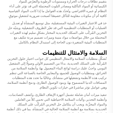
بتقييم نطاقات درجات الحرارة ومستويات الرطوبة والتعرّض للمواد
الكيميائية أو المواد التآكلية ومصادر التلوث المحتملة التي قد تؤثر على أداء
النظام أو عمره الافتراضي. وتُحدّد هذه العوامل ما إذا كانت المواد القياسية
كافية أم أن مكونات مقاومة للتآكل خصيصًا أصبحت ضرورية لتشغيلٍ موثوقٍ.
خذ في الاعتبار التغيرات البيئية المستقبلية، مثل توسيع المنشأة أو تعديل
العمليات أو المتطلبات التنظيمية التي قد تغيّر الظروف التشغيلية. ويتنبّه حل
التخزين المُركّب على السكك الحديدية المختار بشكلٍ سليم لهذه التغيرات
المحتملة من خلال مواصفات مواد متينة وميزات تصميم مرنة تتكيف مع
المتطلبات البيئية المتغيرة دون الحاجة إلى استبدال النظام بالكامل.
السلامة والامتثال للتنظيمات
تُشكِّل متطلبات السلامة والامتثال التنظيمي كل جوانب اختيار حلول التخزين
المُركَّبة على السكك الحديدية، بدءًا من التصميم الأولي وصولًا إلى التشغيل
اليومي. واجبٌ عليك دراسة لوائح البناء المعمول بها، وأنظمة السلامة من
الحرائق، ومتطلبات الوصول للجميع، والمعايير الخاصة بالصناعة التي تنظم
تركيب هذه الأنظمة وتشغيلها في منشأتك. وغالبًا ما تحدد هذه المتطلبات
المسافات الدنيا المسموح بها، وبنود الوصول الطارئ، ودمج أنظمة السلامة،
وهي عوامل تؤثر مباشرةً في خيارات تكوين النظام.
تنفيذ ميزات أمان شاملة تشمل أجهزة الإيقاف الطارئ، وكشف التصادمات،
وأنظمة التحذير، وآليات السلامة الاحتياطية التي تحمي كلاً من العاملين
والمواد المخزَّنة. ويجب أن يتكامل حل التخزين المُركَّب على السكك
الحديدية بسلاسة مع أنظمة السلامة الحالية في المنشأة، بما في ذلك أنظمة