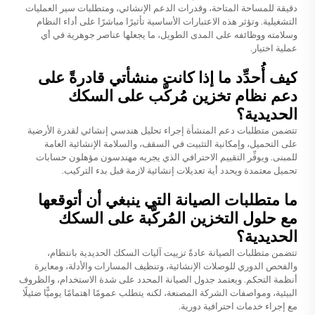
دقيقة للمساحة المتاحة، وقدرات الدعم الإنشائي، ومتطلبات سير العمليات
التشغيلية. وتؤثر هذه الاعتبارات الأساسية تأثيرًا مباشرًا على أداء النظام
وسلامته ووظائفه على المدى الطويل، ما يجعلها عناصر جوهرية في أي
عملية اختيار.
كيف أُحدِّد ما إذا كانت منشأتي قادرةً على
دعم نظام تخزين مُركَّب على السكك
الحديدية؟
تتضمن متطلبات دعم المنشأة إجراء تحليل هندسي إنشائي لقدرة الأرضية
على التحميل، وإمكانية التثبيت في السقف، والسلامة الإنشائية العامة
للمبنى. ويوفِّر التقييم الاحترافي الذي يجريه مهندسون مؤهلون حسابات
تحميل معتمدة ويحدد أية تعديلات إنشائية لازمة قبل بدء التركيب.
ما متطلبات الصيانة التي ينبغي أن أتوقعها
مع حلول التخزين المُركَّبة على السكك
الحديدية؟
تتضمن متطلبات الصيانة عادةً تزييت آليات السكك الحديدية بانتظام،
والفحص الدوري للوصلات الإنشائية، وتنظيف المسارات والأدلة، ومعايرة
أنظمة التحكم. ويعتمد جدول الصيانة المحدد على شدة الاستخدام، والظروف
البيئية، ومواصفات الشركة المصنعة، لكنه يتطلب عمومًا اهتمامًا يوميًّا ضئيلًا
مع إجراء خدمات احترافية دورية.