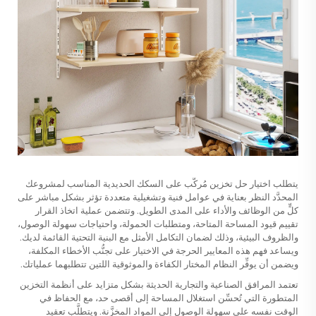
يتطلب اختيار حل تخزين مُركَّب على السكك الحديدية المناسب لمشروعك
المحدَّد النظر بعناية في عوامل فنية وتشغيلية متعددة تؤثر بشكل مباشر على
كلٍّ من الوظائف والأداء على المدى الطويل. وتتضمن عملية اتخاذ القرار
تقييم قيود المساحة المتاحة، ومتطلبات الحمولة، واحتياجات سهولة الوصول،
والظروف البيئية، وذلك لضمان التكامل الأمثل مع البنية التحتية القائمة لديك.
ويساعد فهم هذه المعايير الحرجة في الاختيار على تجنُّب الأخطاء المكلفة،
ويضمن أن يوفِّر النظام المختار الكفاءة والموثوقية اللتين تتطلبهما عملياتك.
تعتمد المرافق الصناعية والتجارية الحديثة بشكل متزايد على أنظمة التخزين
المتطورة التي تُحسِّن استغلال المساحة إلى أقصى حد، مع الحفاظ في
الوقت نفسه على سهولة الوصول إلى المواد المخزَّنة. ويتطلَّب تعقيد