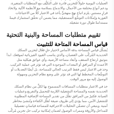
العمليات اليومية حلولاً للتخزين قادرة على التكيُّف مع المتطلبات المتغيرة،
ودعم أنواع مختلفة من الأحمال، والاندماج بسلاسة مع الأنظمة الآلية. ولاتخاذ
قرارٍ مستنيرٍ، يلزم اتباع نهجٍ منهجيٍّ يأخذ في الاعتبار كلًّا من الاحتياجات
الفورية وإمكانات التوسُّع المستقبلية، مما يضمن أن تحقِّق استثمارك قيمةً
مستدامةً طوال دورة تشغيله.
تقييم متطلبات المساحة والبنية التحتية
قياس المساحة المتاحة للتثبيت
يُشكِّل قياس المساحة بدقة الأساس لاختيار حلٍ فعّال لتخزين السكك
الحديدية المُركَّب على القضبان، والذي يناسب القيود الفيزيائية لموقعك. ابدأ
بتوثيق ارتفاع السقف، وأبعاد مساحة الأرضية، وأي عوائق هيكلية مثل
الأعمدة أو المرافق أو المعدات الموجودة التي قد تؤثر في عملية التركيب.
وخذ في الاعتبار ليس فقط الترتيب الحالي للمساحة، بل أيضًا التعديلات أو
التوسُّعات المخطط لها التي قد تؤثر على وضع نظام التخزين وسهولة
الوصول إليه مع مرور الوقت.
خذ في الاعتبار متطلبات المسافات المسموح بها لكلٍّ من نظام السكك
الحديدية نفسه والمساحة التشغيلية اللازمة للتحميل والتفريغ وعمليات
الصيانة. فكثيرٌ من المرافق تقلِّل من تقدير المساحة الإضافية المطلوبة
للتشغيل الآمن، مما يؤدي إلى ظروف ضيقة تُقلِّل الكفاءة وتُنشئ مخاطر
أمنية. وينبغي أن تتضمَّن التحليلات الاحترافية للمساحة قياساتٍ تفصيليةً
للمداخل والأروقة وممرات الوصول لضمان إمكانية تركيب حل تخزين مُركَّب