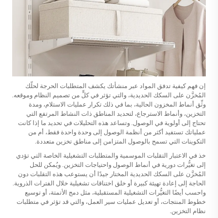
إن فهم كيفية تدفق المواد عبر منشأتك يكشف المتطلبات الحرجة لحلّك
المُخزَّن على السكك الحديدية، والتي تؤثر في كلٍّ من تصميم النظام وموقعه.
وثِّق أنماط المخزون الحالية، بما في ذلك تكرار عمليات الاستلام، ومدة
التخزين، وأنماط الاسترجاع، لتحديد المناطق ذات النشاط المرتفع التي
تحتاج إلى أولوية في الوصول. وتساعد هذه التحليلات في تحديد ما إذا كانت
عملياتك تستفيد أكثر من أنظمة الوصول إلى وحدة واحدة فقط، أم من
التكوينات التي تسمح بالوصول المتزامن إلى مناطق تخزين متعددة.
خذ في الاعتبار التقلبات الموسمية والمتطلبات التشغيلية الخاصة التي تؤدي
إلى تغيُّرات دورية في أنماط الوصول واحتياجات التخزين. ويُمكن للحل
المُخزَّن على السكك الحديدية المختار جيدًا أن يستوعب هذه التقلبات دون
الحاجة إلى إعادة تهيئة كبيرة أو خلق اختناقات تشغيلية خلال الفترات الذروية.
واحسب أيضًا التغيُّرات التشغيلية المستقبلية، مثل دمج الأتمتة، أو توسيع
خطوط المنتجات، أو تعديل عمليات سير العمل، والتي قد تؤثر في متطلبات
نظام التخزين.