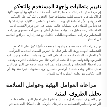
تقييم متطلبات واجهة المستخدم والتحكم
إن درجة تعقيد عملياتك تحدد ما إذا كانت أنظمة التحكم اليدوية أو شبه الآلية
أو الكاملة هي الأنسب لتلبية متطلبات حلول التخزين المُركَّبة على السكك
الحديدية. وتتميَّز الأنظمة اليدوية بالبساطة وانخفاض التكاليف الأولية، لكنها
قد تحدُّ من الكفاءة في العمليات عالية الحجم، في حين توفر الأنظمة الآلية
الدقة والسرعة مقابل مستويات استثمار أعلى. وينبغي أخذ مستوى مهارات
المشغلين وقدرات الصيانة ومتطلبات التكامل مع نظم إدارة المرافق القائمة
في الاعتبار.
تؤثر ميزات السلامة وتصميم واجهة المستخدم تأثيرًا كبيرًا على الكفاءة
التشغيلية اليومية ورضا العاملين تجاه حل تخزين السكك الحديدية المُركَّب.
قيِّم الخيارات المتاحة لمحطات الإيقاف الطارئ، وحماية التصادم، ومؤشرات
الموضع، والضوابط سهلة الاستخدام التي تقلل من متطلبات التدريب وتخفف
من الأخطاء التشغيلية. وتكتسب هذه الميزات أهمية خاصة في المرافق التي
تعمل بنظام نوبات متعددة، أو تضم مشغلين ذوي مستويات خبرة متفاوتة، أو
التي تتكامل مع أنظمة المناولة الآلية للمواد.
مراعاة العوامل البيئية وعوامل السلامة
تحليل الظروف البيئية
تؤثر الظروف البيئية داخل منشأتك مباشرةً على اختيار المواد والطلاءات
الواقية والمعايير التشغيلية لحل تخزينك المُركّب على السكك الحديدية. قم