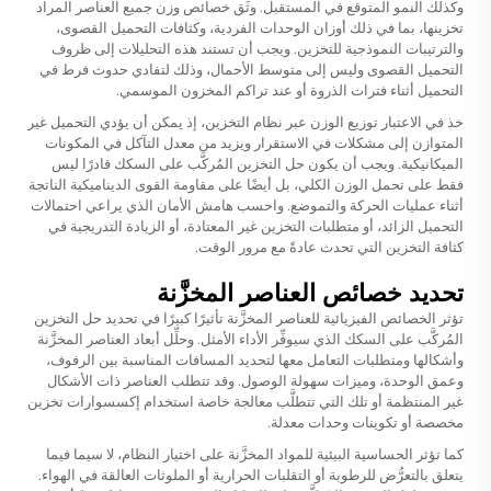
وكذلك النمو المتوقع في المستقبل. وثِّق خصائص وزن جميع العناصر المراد
تخزينها، بما في ذلك أوزان الوحدات الفردية، وكثافات التحميل القصوى،
والترتيبات النموذجية للتخزين. ويجب أن تستند هذه التحليلات إلى ظروف
التحميل القصوى وليس إلى متوسط الأحمال، وذلك لتفادي حدوث فرط في
التحميل أثناء فترات الذروة أو عند تراكم المخزون الموسمي.
خذ في الاعتبار توزيع الوزن عبر نظام التخزين، إذ يمكن أن يؤدي التحميل غير
المتوازن إلى مشكلات في الاستقرار ويزيد من معدل التآكل في المكونات
الميكانيكية. ويجب أن يكون حل التخزين المُركَّب على السكك قادرًا ليس
فقط على تحمل الوزن الكلي، بل أيضًا على مقاومة القوى الديناميكية الناتجة
أثناء عمليات الحركة والتموضع. واحسب هامش الأمان الذي يراعي احتمالات
التحميل الزائد، أو متطلبات التخزين غير المعتادة، أو الزيادة التدريجية في
كثافة التخزين التي تحدث عادةً مع مرور الوقت.
تحديد خصائص العناصر المخزَّنة
تؤثر الخصائص الفيزيائية للعناصر المخزَّنة تأثيرًا كبيرًا في تحديد
حل التخزين
المُركَّب على السكك
الذي سيوفِّر الأداء الأمثل. وحلِّل أبعاد العناصر المخزَّنة
وأشكالها ومتطلبات التعامل معها لتحديد المسافات المناسبة بين الرفوف،
وعمق الوحدة، وميزات سهولة الوصول. وقد تتطلب العناصر ذات الأشكال
غير المنتظمة أو تلك التي تتطلَّب معالجة خاصة استخدام إكسسوارات تخزين
مخصصة أو تكوينات وحدات معدلة.
كما تؤثر الحساسية البيئية للمواد المخزَّنة على اختيار النظام، لا سيما فيما
يتعلق بالتعرُّض للرطوبة أو التقلبات الحرارية أو الملوثات العالقة في الهواء.