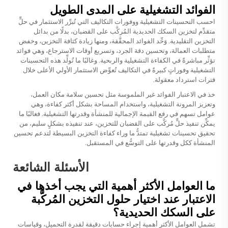
الفوائد التشغيلية على المدى الطويل
احسب التحسينات التشغيلية ووفورات التكاليف التي تُبرِّر الاستثمار في حلٍّ
متقدِّم لتخزين السكك الحديدية المُركَّب على القضبان، بدلًا من بدائل
التخزين التقليدية. وَحِّد الفوائد المحقَّقة، ومنها زيادة كثافة التخزين، وخفض
متطلبات العمالة، وتحسين دقة الجرد، وتسريع أوقات الاسترجاع، وهي فوائد
تؤثِّر مباشرةً في الكفاءة التشغيلية والربحية. وغالبًا ما تُولِّد هذه التحسينات
التشغيلية وفوراتٍ كبيرةً في التكاليف تُعوِّض الاستثمار الأولي الأعلى خلال
فترات استرداد معقولة.
خذ في الاعتبار الفوائد غير الملموسة مثل تحسين سلامة مكان العمل،
وتعزيز المرونة التشغيلية، واستخدام المساحة بشكل أكثر كفاءة، وهي
عوامل تسهم في رفع القيمة الإجمالية للمنشأة وقدرتها التشغيلية. فغالبًا ما
يمكِّن تنفيذ حلٍّ مُركَّب على القضبان للتخزين، عند تنفيذه بشكلٍ سليم، من
تحقيق تحسينات تشغيلية تمتدُّ ما وراء كفاءة التخزين البسيطة لتدعم تحسين
المنشأة ككل وقدرتها على التوسُّع في المستقبل.
الأسئلة الشائعة
ما العوامل الأكثر أهمية التي يجب أخذها في
الاعتبار عند اختيار حلول التخزين المُركَّبة
على السكك الحديدية؟
تشمل العوامل الأكثر أهمية إجراء حسابات دقيقة لقدرة التحميل، وقياسات