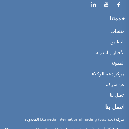
خدمتنا
منتجات
التطبيق
الأخبار والمدونة
المدونة
مركز دعم الوكلاء
عن شركتنا
اتصل بنا
اتصل بنا
شركة Bomeda International Trading (Suzhou) المحدودة
الغرفة 909، المبنى 1، مبنى جياروي، رقم 400 شارع سوتشو إست،