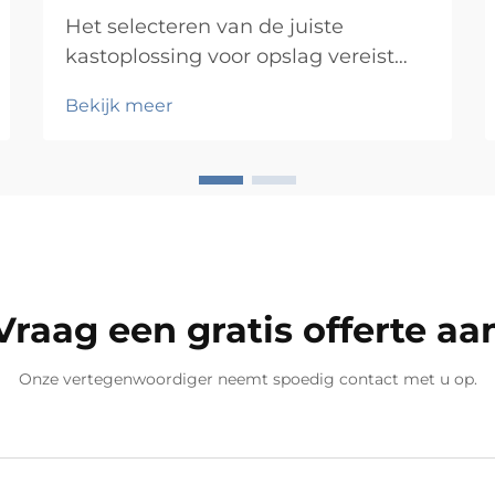
Het selecteren van de juiste
kastoplossing voor opslag vereist
een zorgvuldige beoordeling van
Bekijk meer
meerdere factoren die direct van
invloed zijn op functionaliteit,
duurzaamheid en
langetermijnvoldoening. Kopers die
zich haasten met aankopen zonder
een grondige beoordeling,
ontdekken vaak kostbare on...
Vraag een gratis offerte aa
Onze vertegenwoordiger neemt spoedig contact met u op.