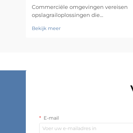
Commerciële omgevingen vereisen
opslagrailoplossingen die
duurzaamheid, functionaliteit en
Bekijk meer
kosten-effectiviteit in evenwicht
brengen, terwijl ze tegelijkertijd
voldoen aan specifieke operationele
eisen. Van magazijnen en
winkelfaciliteiten tot ziekenhuizen
en productiebedrijven: de keus...
E-mail