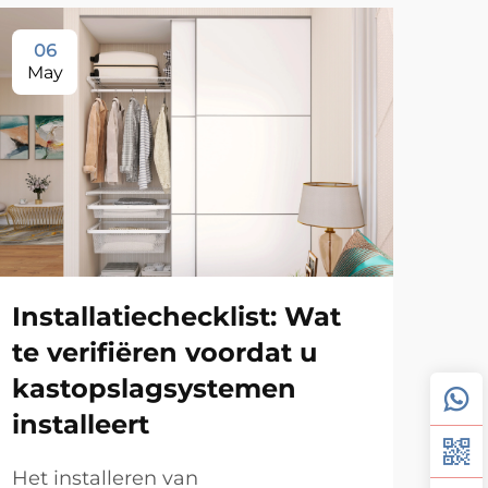
06
2
May
Ma
Installatiechecklist: Wat
Wa
te verifiëren voordat u
wa
kastopslagsystemen
vo
installeert
ru
on
Het installeren van