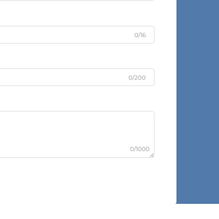
0/16
0/200
0/1000