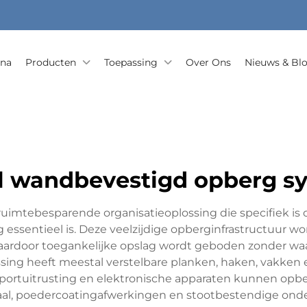
ina
Producten
Toepassing
Over Ons
Nieuws & Bl
l wandbevestigd opberg s
ruimtebesparende organisatieoplossing die specifiek i
g essentieel is. Deze veelzijdige opberginfrastructuur w
door toegankelijke opslag wordt geboden zonder waardev
ng heeft meestal verstelbare planken, haken, vakken e
sportuitrusting en elektronische apparaten kunnen opb
aal, poedercoatingafwerkingen en stootbestendige onde