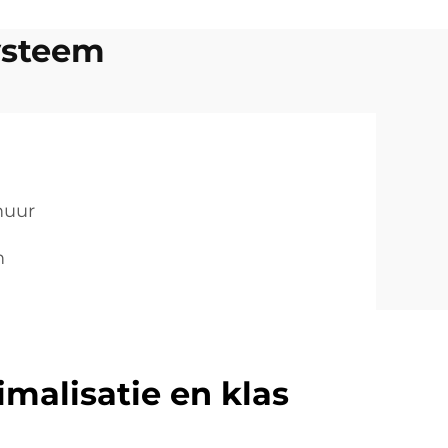
ysteem
muur
m
malisatie en klas