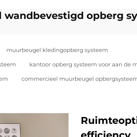
l wandbevestigd opberg s
muurbeugel kledingopberg systeem
ysteem
kantoor opberg systeem voor aan de 
eem
commercieel muurbeugel opbergsystee
Ruimteopti
efficiency