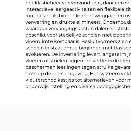
het klasbeheer vereenvoudigen, door een sne
interactieve leergeactiviteiten en flexibele
routines zoals binnenkomen, weggaan en over
verwarring en drukte elimineert. Onderhouds
waardoor vervangingskosten dalen en stilst
geschikt voor stedelijke scholen met beper
vloerruimte kostbaar is. Besluitvormers zie
scholen in staat om te beginnen met basisco
evolueren. De investering levert langetermij
vloeren of stoelen liggen, en verbeterde le
beschermen leerlingen tegen struikelgevaren
trots op de leersomgeving. Het systeem vold
kleuterschoolkastjes tot alternatieven voor 
onderwijsinstelling en diverse pedagogisc