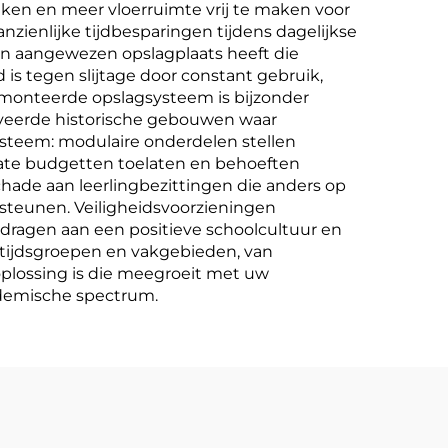
aken en meer vloerruimte vrij te maken voor
nzienlijke tijdbesparingen tijdens dagelijkse
en aangewezen opslagplaats heeft die
s tegen slijtage door constant gebruik,
emonteerde opslagsysteem is bijzonder
oveerde historische gebouwen waar
ysteem: modulaire onderdelen stellen
mate budgetten toelaten en behoeften
chade aan leerlingbezittingen die anders op
rsteunen. Veiligheidsvoorzieningen
jdragen aan een positieve schoolcultuur en
ftijdsgroepen en vakgebieden, van
 oplossing is die meegroeit met uw
ademische spectrum.