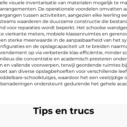
lle visuele inventarisatie van materialen mogelijk te m
 zitarrangementen. De operationele voordelen omvatten aa
gangen tussen activiteiten, aangezien elke leerling e
teams waarderen de duurzame constructie die bestand i
and voor reparaties wordt beperkt. Het schoolse wandg
kte vierkante meters, mobiele klassenruimtes en geren
n een sterke meerwaarde in de aanpasbaarheid van het s
nfiguraties en de opslagcapaciteit uit te breiden naar
nrendement op via verbeterde klas-efficiëntie, minder s
ermilieus die concentratie en academisch presteren onde
 en vallende voorwerpen, terwijl geordende ruimtes bi
oet aan diverse opslagbehoeften voor verschillende lee
middelbare-schoolkluisjes, waardoor het een veelzijdige
he benaderingen ondersteunt gedurende het gehele ac
Tips en trucs