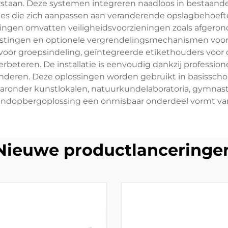
erstaan. Deze systemen integreren naadloos in bestaande
ies die zich aanpassen aan veranderende opslagbehoeft
en omvatten veiligheidsvoorzieningen zoals afgeronde 
astingen en optionele vergrendelingsmechanismen voor
or groepsindeling, geïntegreerde etikethouders voor du
verbeteren. De installatie is eenvoudig dankzij professio
anderen. Deze oplossingen worden gebruikt in basisscho
waaronder kunstlokalen, natuurkundelaboratoria, gymnast
andopbergoplossing een onmisbaar onderdeel vormt van
Nieuwe productlanceringe