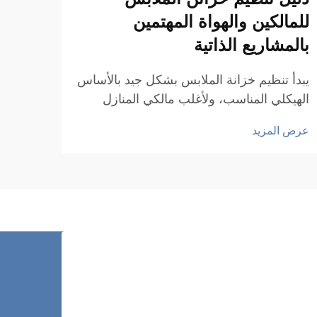
للمالكين والهواة المهتمين
للتع
بالمشاريع الذاتية
تُعَد
بالقض
يبدأ تنظيم خزانة الملابس بشكل جيد بالأساس
وتنوعً
الهيكلي المناسب، ولأغلب مالكي المنازل
عرض ا
والتج
وهواة المشاريع الذاتية، يُعَدّ قضيب تعليق
عرض المزيد
رأسي 
الملابس الإضافي الأكثر تأثيرًا الذي يمكنهم
دعائم 
تركيبه. سواء كنت تعمل على خزانة ملابس
صغيرة في غرفة نوم، أو على خزانة ملابس
واسعة تُدخل إليها مشيًا...