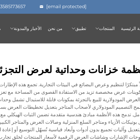
13585173657
[email protected]
 الرئيسية
المنتجات
تطبيق
من نحن
الأخبار والمدونة
م
ظمة خزانات وحداتية لعرض التجزئ
ً مبتكرًا لتنظيم وعرض البضائع في البيئات التجارية. تجمع هذه الإطارا
اء تكوينات عرض مخصصة تزيد من الاستفادة القصوى من المساحة مع تعزي
العرض المودولارية للبيع بالتجزئة بمكونات قابلة للاستبدال تشمل وح
. يسمح التصميم المودولاري لأصحاب المتاجر بتعديل تخطيطات العرض بس
كامل. تدمج هذه الأنظمة مبادئ هندسية متقدمة تضمن الثبات الهيكلي مع
مل بوتيكات الأزياء ومتاجر السلع المنزلية وصالات العرض والمتاجر ا
تعديل وآليات تجميع بدون أدوات وأبعاد قياسية تُسهّل التوسيع أو إعادة
 ولوحات الإشارات وشاشات العرض الرقمية لأسعار المنتجات لخلق تجارب