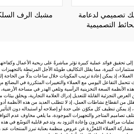
 تصميمي لدعامة
مشبك الرف السل
حائط التصميمية
لى تحقيق فوائد عملية كبيرة تؤثر مباشرةً على ربحية الأعمال وكفاءتها 
ثمارات كبيرة، مما يقلل التكاليف طويلة الأجل المرتبطة بالتجهيزات الث
عملاء، إذ يمكن إعادة ترتيب المكونات خلال ساعات بدلًا من الحاجة إل
يث تتحمل التفاعل اليومي مع العملاء والتغييرات المتكررة في البضائع مع
تفيد التجار من تحسين استغلال المساحة، إذ تُ tốiّم هذه الأنظمة السعة التخزينية الرأسية وتلغي ا
 العرض التجزئية القابلة للتعديل إدراك العلامة التجارية، ويخلق بيئات
لل من انقطاع نشاطات العمل، إذ لا تتطلب العديد من هذه الأنظمة أدوات
، إذ يمكن تنظيف كل مكوّن على حدة أو إصلاحه أو استبداله دون التأثير ع
تلف تصاميم المتاجر والتجهيزات الموجودة، ما يلغي مخاوف عدم التواف
ات مراقبة المخزون وإعادة التزود به. وتدعم قابلية التوسّع في هذه ا
مشاركة العملاء المُعزَّزة عن عروض منظمة بعناية تبرز المنتجات عند ز