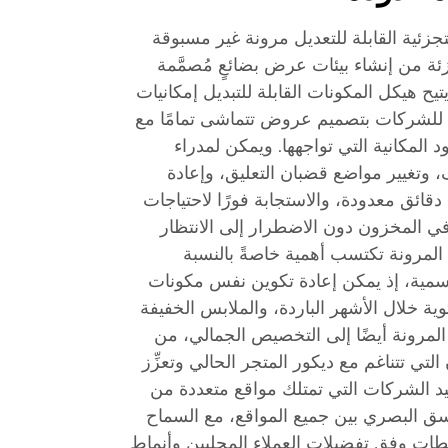
جزئية القابلة للتعديل مرونة غير مسبوقة
زئة من إنشاء بيئات عرض بضائعٍ مُصمَّمة
يح هيكل المكونات القابلة للتبديل إمكانيات
مح للشركات بتصميم عروض تتماشى تمامًا مع
ود المكانية التي تواجهها. ويمكن لمدراء
، وتغيير مواضع قضبان التعليق، وإعادة
قائق معدودة، والاستجابة فورًا لاحتياجات
 في المخزون دون الاضطرار إلى الانتظار
المرونة تكتسب أهمية خاصةً بالنسبة
سمية، إذ يمكن إعادة تكوين نفس مكونات
ة خلال الأشهر الباردة، والملابس الخفيفة
لمرونة أيضًا إلى التخصيص الجمالي، من
تي تتناغم مع ديكور المتجر الحالي وتعزِّز
فيد الشركات التي تمتلك مواقع متعددة من
سق البصري بين جميع المواقع، مع السماح
ات وفق تفضيلات العملاء المحليين وأنماط