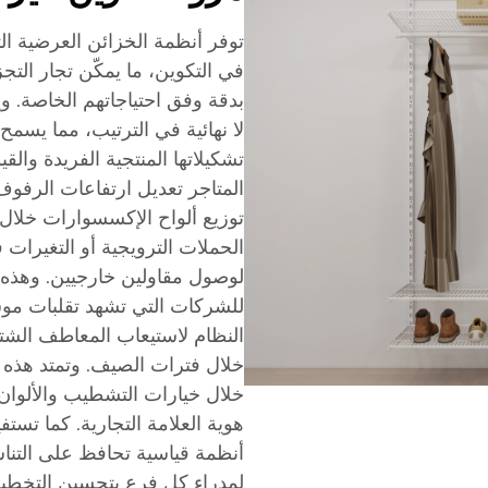
توفر أنظمة الخزائن العرضية الت
في التكوين، ما يمكّن تجار التج
بدقة وفق احتياجاتهم الخاصة. ويت
لا نهائية في الترتيب، مما يس
تشكيلاتها المنتجية الفريدة والقي
المتاجر تعديل ارتفاعات الرفوف
توزيع ألواح الإكسسوارات خلال د
الحملات الترويجية أو التغيرات
لوصول مقاولين خارجيين. وهذه 
للشركات التي تشهد تقلبات مو
النظام لاستيعاب المعاطف الشتوي
خلال فترات الصيف. وتمتد هذه ا
خلال خيارات التشطيب والألوان ال
هوية العلامة التجارية. كما تست
أنظمة قياسية تحافظ على التنا
لمدراء كل فرع بتحسين التخطيط