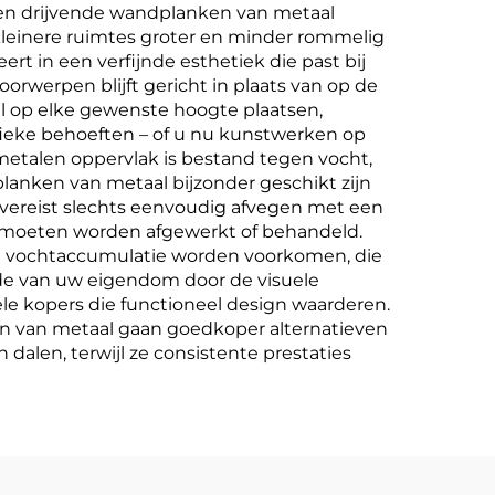
ken drijvende wandplanken van metaal
kleinere ruimtes groter en minder rommelig
t in een verfijnde esthetiek die past bij
orwerpen blijft gericht in plaats van op de
aal op elke gewenste hoogte plaatsen,
fieke behoeften – of u nu kunstwerken op
etalen oppervlak is bestand tegen vocht,
anken van metaal bijzonder geschikt zijn
ereist slechts eenvoudig afvegen met een
w moeten worden afgewerkt of behandeld.
n vochtaccumulatie worden voorkomen, die
e van uw eigendom door de visuele
le kopers die functioneel design waarderen.
ken van metaal gaan goedkoper alternatieven
alen, terwijl ze consistente prestaties