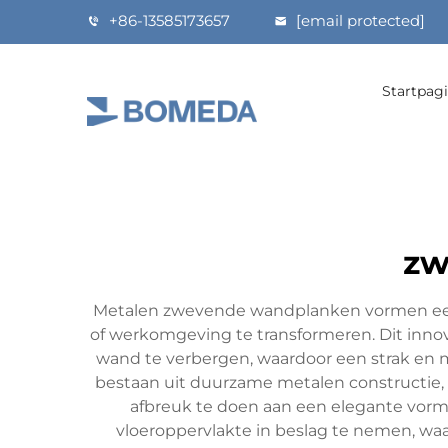
+86-13585173657
[email protected]
Startpag
zw
Metalen zwevende wandplanken vormen een 
of werkomgeving te transformeren. Dit inno
wand te verbergen, waardoor een strak en m
bestaan uit duurzame metalen constructie, m
afbreuk te doen aan een elegante vormg
vloeroppervlakte in beslag te nemen, wa