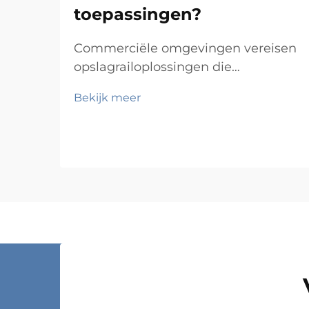
toepassingen?
Commerciële omgevingen vereisen
opslagrailoplossingen die
duurzaamheid, functionaliteit en
Bekijk meer
kosten-effectiviteit in evenwicht
brengen, terwijl ze tegelijkertijd
voldoen aan specifieke operationele
eisen. Van magazijnen en
winkelfaciliteiten tot ziekenhuizen
en productiebedrijven: de keus...