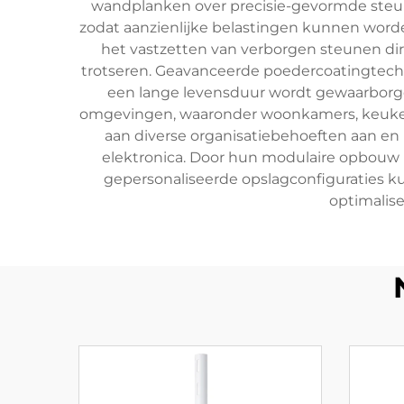
wandplanken over precisie-gevormde steune
zodat aanzienlijke belastingen kunnen worde
het vastzetten van verborgen steunen dire
trotseren. Geavanceerde poedercoatingtechn
een lange levensduur wordt gewaarborgd
omgevingen, waaronder woonkamers, keukens
aan diverse organisatiebehoeften aan e
elektronica. Door hun modulaire opbouw 
gepersonaliseerde opslagconfiguraties kunn
optimalise