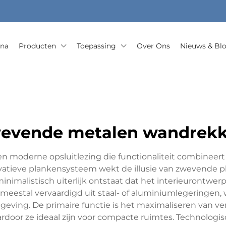
ina
Producten
Toepassing
Over Ons
Nieuws & Bl
evende metalen wandrek
moderne opsluitlezing die functionaliteit combineer
vatieve plankensysteem wekt de illusie van zwevende p
inimalistisch uiterlijk ontstaat dat het interieurontw
eestal vervaardigd uit staal- of aluminiumlegeringen, 
eving. De primaire functie is het maximaliseren van ve
ardoor ze ideaal zijn voor compacte ruimtes. Technolo