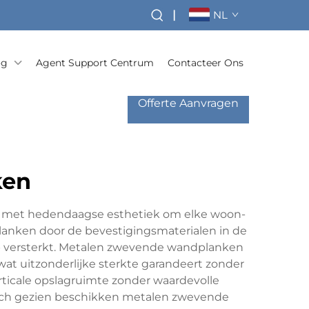
|
NL
og
Agent Support Centrum
Contacteer Ons
Offerte Aanvragen
ken
t met hedendaagse esthetiek om elke woon-
lanken door de bevestigingsmaterialen in de
erp versterkt. Metalen zwevende wandplanken
wat uitzonderlijke sterkte garandeert zonder
rticale opslagruimte zonder waardevolle
gisch gezien beschikken metalen zwevende