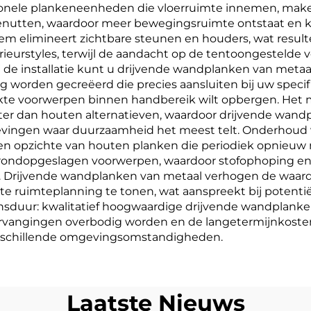
ditionele plankeneenheden die vloerruimte innemen, ma
 benutten, waardoor meer bewegingsruimte ontstaat en 
 elimineert zichtbare steunen en houders, wat resulteer
ieurstyles, terwijl de aandacht op de tentoongestelde vo
bij de installatie kunt u drijvende wandplanken van met
 worden gecreëerd die precies aansluiten bij uw speci
ikte voorwerpen binnen handbereik wilt opbergen. Het m
 dan houten alternatieven, waardoor drijvende wandpl
vingen waar duurzaamheid het meest telt. Onderhoud v
 ten opzichte van houten planken die periodiek opnieu
e rondopgeslagen voorwerpen, waardoor stofophoping e
 Drijvende wandplanken van metaal verhogen de waard
te ruimteplanning te tonen, wat aanspreekt bij potentië
vensduur: kwalitatief hoogwaardige drijvende wandplan
ervangingen overbodig worden en de langetermijnkosten d
verschillende omgevingsomstandigheden.
Laatste Nieuws