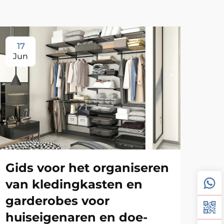
17
1
Jun
Ju
Gids voor het organiseren
van kledingkasten en
garderobes voor
huiseigenaren en doe-
Ma