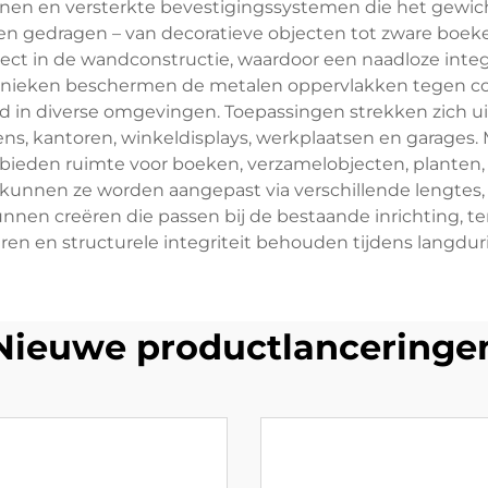
n en versterkte bevestigingssystemen die het gewicht
n gedragen – van decoratieve objecten tot zware boeke
ct in de wandconstructie, waardoor een naadloze integra
ieken beschermen de metalen oppervlakken tegen corros
 in diverse omgevingen. Toepassingen strekken zich uit
, kantoren, winkeldisplays, werkplaatsen en garages
n bieden ruimte voor boeken, verzamelobjecten, plant
kunnen ze worden aangepast via verschillende lengtes, 
en creëren die passen bij de bestaande inrichting, terwij
ren en structurele integriteit behouden tijdens langdur
Nieuwe productlanceringe