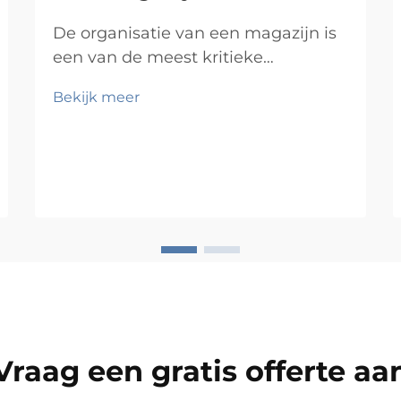
De organisatie van een magazijn is
een van de meest kritieke
operationele factoren voor elk
Bekijk meer
bedrijf dat fysieke goederen
verwerkt. Of u nu een kleine
voorraadkamer of een grootschalig
distributiecentrum beheert, de
manier waarop u uw voorraad
opslaat, heeft direct invloed op het
orderpicken...
Vraag een gratis offerte aa