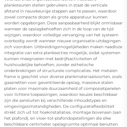
planksteunen stellen gebruikers in staat de verticale
afstand in nauwkeurige stappen aan te passen, waardoor
zowel compacte dozen als grote apparatuur kunnen
worden opgeborgen. Deze aanpasbaarheid blijkt onmisbaar
wanneer de opslagbehoeften zich in de loop van de tijd
wijzigen, waardoor volledige vervanging van het systeem
overbodig wordt wanneer nieuwe organisatie-uitdagingen
zich voordoen. Uitbreidingsmogelijkheden maken naadloze
integratie van extra planksecties mogelijk, zodat systemen
kunnen meegroeien met bedrijfsactiviteiten of
huishoudelijke behoeften, zonder esthetische
onderbrekingen of structurele complicaties. Het metalen
frame is geschikt voor diverse plankmateriaalsoorten, zoals
gaasnetten voor geventileerde opslag, massieve stalen
platen voor maximale duurzaamheid of composietpanelen
voor lichtere toepassingen, waardoor keuzes beschikbaar
zijn die aansluiten bij verschillende inhoudstypes en
omgevingsomstandigheden. De configuratieflexibiliteit
strekt zich uit tot hoekinstallaties, montage bovenaan (aan
het plafond), en vloer-tot-plafondopstellingen die elke
beschikbare centimeter opslagruimte optimaal benutten.