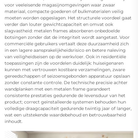
voor veeleisende magasijnomgevingen waar zwaar
materiaal, compacte goederen of bulkmaterialen veilig
moeten worden opgeslagen. Het structurele voordeel gaat
verder dan louter gewichtcapaciteit en omvat ook
slagvastheid: metalen frames absorberen onbedoelde
botsingen zonder dat de integriteit wordt aangetast. Voor
commerciële gebruikers vertaalt deze duurzaamheid zich
in een lagere aansprakelijkheidsrisico en betere naleving
van veiligheidseisen op de werkvloer. Ook in residentiële
toepassingen zijn de voordelen duidelijk: huiseigenaren
kunnen met vertrouwen kostbare verzamelingen, zware
gereedschappen of seizoensgebonden apparatuur opslaan
zonder constante controle. De technische precisie achter
wandplanken met een metalen frame garandeert
consistente prestaties gedurende de levensduur van het
product; correct geïnstalleerde systemen behouden hun
volledige draagcapaciteit gedurende twintig jaar of langer,
wat een uitstekende waardebehoud en betrouwbaarheid
inhoudt.