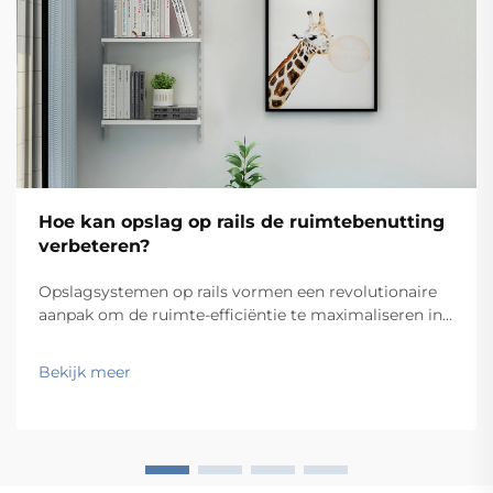
Hoe kan opslag op rails de ruimtebenutting
verbeteren?
Opslagsystemen op rails vormen een revolutionaire
aanpak om de ruimte-efficiëntie te maximaliseren in
magazijnen, kantoren en industriële faciliteiten. Door
gebruik te maken van wandbevestigde railsystemen
Bekijk meer
die beweegbare opslagcomponenten ondersteunen,
maken deze oplossingen het moge...