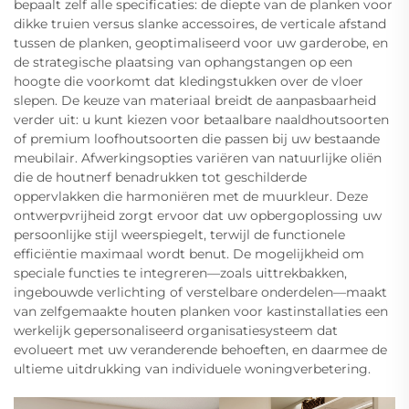
bepaalt zelf alle specificaties: de diepte van de planken voor
dikke truien versus slanke accessoires, de verticale afstand
tussen de planken, geoptimaliseerd voor uw garderobe, en
de strategische plaatsing van ophangstangen op een
hoogte die voorkomt dat kledingstukken over de vloer
slepen. De keuze van materiaal breidt de aanpasbaarheid
verder uit: u kunt kiezen voor betaalbare naaldhoutsoorten
of premium loofhoutsoorten die passen bij uw bestaande
meubilair. Afwerkingsopties variëren van natuurlijke oliën
die de houtnerf benadrukken tot geschilderde
oppervlakken die harmoniëren met de muurkleur. Deze
ontwerpvrĳheid zorgt ervoor dat uw opbergoplossing uw
persoonlijke stijl weerspiegelt, terwijl de functionele
efficiëntie maximaal wordt benut. De mogelijkheid om
speciale functies te integreren—zoals uittrekbakken,
ingebouwde verlichting of verstelbare onderdelen—maakt
van zelfgemaakte houten planken voor kastinstallaties een
werkelijk gepersonaliseerd organisatiesysteem dat
evolueert met uw veranderende behoeften, en daarmee de
ultieme uitdrukking van individuele woningverbetering.