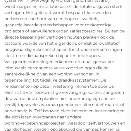
systemen in overweging worden genomen, waarbij
winstmarges en installatiekosten de totale uitgaven sterk
verhogen. Het geld dat wordt bespaard, kan worden
herbesteed aan hout van een hogere kwaliteit,
gespecialiseerde gereedschappen voor toekomstige
projecten of aanvullende organisatieaccessoires. Buiten de
directe besparingen verhogen houten planken ook de
tastbare waarde van het eigendom, omdat ze kwalitatief
hoogwaardig vakmanschap en functionele verbeteringen
illustreren die aanspreken bij potentiële kopers.
Vastgoedbeoordelingen erkennen op maat gemaakte
inbouw als permanente vaste voorzieningen die de
aantrekkelijkheid van een woning verhogen, in
tegenstelling tot tijdelijke draadkastsystemen. De
rendementen op deze investering nemen toe door de
eliminatie van toekomstige vervangingskosten, aangezien
duurzame houten planken niet onderhevig zijn aan de
verslijtingscyclus waaraan goedkoper alternatief materiaal
onderhevig is. Zelf bouwen biedt bovendien leerervaringen
die zich laten overdragen naar andere
woningverbeteringsprojecten, waardoor zelfvertrouwen en
vaardigheden worden opgebouwd die van pas komen bij