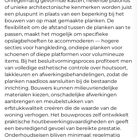
Onregelmatig gevormde kasten, hellende plafonds
of unieke architectonische kenmerken worden juist
een pluspunt in plaats van een beperking bij het
bouwen van op maat gemaakte planken. De
flexibiliteit om de afstand tussen de planken aan te
passen, maakt het mogelijk om specifieke
opslagbehoeften te accommoderen — hogere
secties voor hangkleding, ondiepe planken voor
schoenen of diepe platformen voor volumineuze
items. Bij het besluitvormingsproces profiteert men
van volledige esthetische controle over houtsoort,
lakkleuren en afwerkingsbehandelingen, zodat de
planken naadloos aansluiten bij de bestaande
inrichting. Bouwers kunnen milieuvriendelijke
materialen kiezen, onschadelijke afwerkingen
aanbrengen en meubelstukken van
erfstukkwaliteit creëren die de waarde van de
woning verhogen. Het bouwproces zelf ontwikkelt
praktische houtbewerkingsvaardigheden en geeft
een bevredigend gevoel van bereikte prestatie.
Onderhoudseisen blijven minimaal: regelmatig