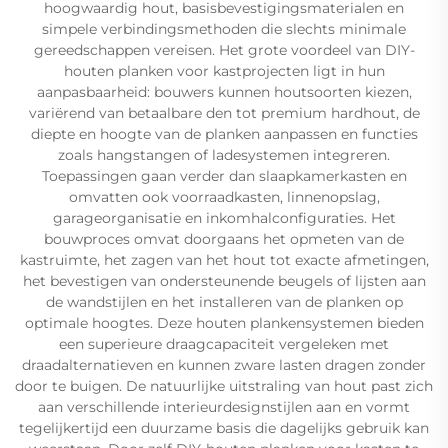
hoogwaardig hout, basisbevestigingsmaterialen en
simpele verbindingsmethoden die slechts minimale
gereedschappen vereisen. Het grote voordeel van DIY-
houten planken voor kastprojecten ligt in hun
aanpasbaarheid: bouwers kunnen houtsoorten kiezen,
variërend van betaalbare den tot premium hardhout, de
diepte en hoogte van de planken aanpassen en functies
zoals hangstangen of ladesystemen integreren.
Toepassingen gaan verder dan slaapkamerkasten en
omvatten ook voorraadkasten, linnenopslag,
garageorganisatie en inkomhalconfiguraties. Het
bouwproces omvat doorgaans het opmeten van de
kastruimte, het zagen van het hout tot exacte afmetingen,
het bevestigen van ondersteunende beugels of lijsten aan
de wandstijlen en het installeren van de planken op
optimale hoogtes. Deze houten plankensystemen bieden
een superieure draagcapaciteit vergeleken met
draadalternatieven en kunnen zware lasten dragen zonder
door te buigen. De natuurlijke uitstraling van hout past zich
aan verschillende interieurdesignstijlen aan en vormt
tegelijkertijd een duurzame basis die dagelijks gebruik kan