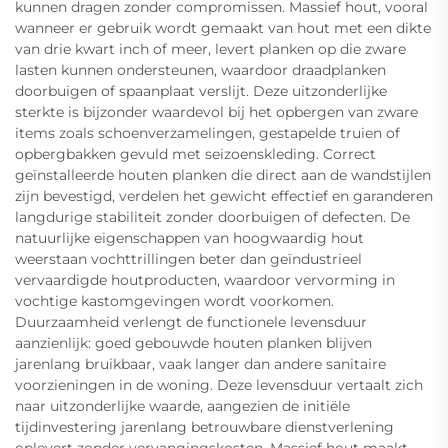
kunnen dragen zonder compromissen. Massief hout, vooral
wanneer er gebruik wordt gemaakt van hout met een dikte
van drie kwart inch of meer, levert planken op die zware
lasten kunnen ondersteunen, waardoor draadplanken
doorbuigen of spaanplaat verslijt. Deze uitzonderlijke
sterkte is bijzonder waardevol bij het opbergen van zware
items zoals schoenverzamelingen, gestapelde truien of
opbergbakken gevuld met seizoenskleding. Correct
geïnstalleerde houten planken die direct aan de wandstijlen
zijn bevestigd, verdelen het gewicht effectief en garanderen
langdurige stabiliteit zonder doorbuigen of defecten. De
natuurlijke eigenschappen van hoogwaardig hout
weerstaan vochttrillingen beter dan geïndustrieel
vervaardigde houtproducten, waardoor vervorming in
vochtige kastomgevingen wordt voorkomen.
Duurzaamheid verlengt de functionele levensduur
aanzienlijk: goed gebouwde houten planken blijven
jarenlang bruikbaar, vaak langer dan andere sanitaire
voorzieningen in de woning. Deze levensduur vertaalt zich
naar uitzonderlijke waarde, aangezien de initiële
tijdinvestering jarenlang betrouwbare dienstverlening
oplevert zonder vervangingskosten. Massief hout maakt