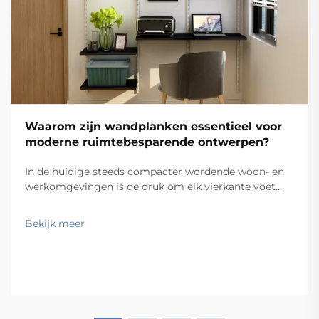
Waarom zijn wandplanken essentieel voor
moderne ruimtebesparende ontwerpen?
In de huidige steeds compacter wordende woon- en
werkomgevingen is de druk om elk vierkante voet
optimaal te benutten nog nooit zo groot geweest. Of
u nu een stadsappartement, een thuiskantoor, een
Bekijk meer
retailshowroom of een commerciële werkruimte
inricht, de uitdaging om efficiëntie en esthetiek te
combineren blijft groot...