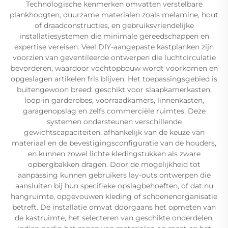
Technologische kenmerken omvatten verstelbare
plankhoogten, duurzame materialen zoals melamine, hout
of draadconstructies, en gebruiksvriendelijke
installatiesystemen die minimale gereedschappen en
expertise vereisen. Veel DIY-aangepaste kastplanken zijn
voorzien van geventileerde ontwerpen die luchtcirculatie
bevorderen, waardoor vochtopbouw wordt voorkomen en
opgeslagen artikelen fris blijven. Het toepassingsgebied is
buitengewoon breed: geschikt voor slaapkamerkasten,
loop-in garderobes, voorraadkamers, linnenkasten,
garagenopslag en zelfs commerciële ruimtes. Deze
systemen ondersteunen verschillende
gewichtscapaciteiten, afhankelijk van de keuze van
materiaal en de bevestigingsconfiguratie van de houders,
en kunnen zowel lichte kledingstukken als zware
opbergbakken dragen. Door de mogelijkheid tot
aanpassing kunnen gebruikers lay-outs ontwerpen die
aansluiten bij hun specifieke opslagbehoeften, of dat nu
hangruimte, opgevouwen kleding of schoenenorganisatie
betreft. De installatie omvat doorgaans het opmeten van
de kastruimte, het selecteren van geschikte onderdelen,