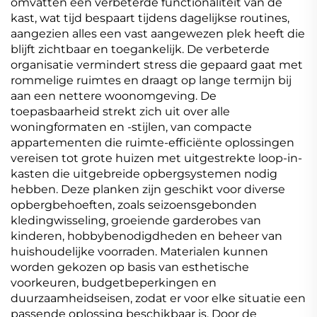
omvatten een verbeterde functionaliteit van de
kast, wat tijd bespaart tijdens dagelijkse routines,
aangezien alles een vast aangewezen plek heeft die
blijft zichtbaar en toegankelijk. De verbeterde
organisatie vermindert stress die gepaard gaat met
rommelige ruimtes en draagt op lange termijn bij
aan een nettere woonomgeving. De
toepasbaarheid strekt zich uit over alle
woningformaten en -stijlen, van compacte
appartementen die ruimte-efficiënte oplossingen
vereisen tot grote huizen met uitgestrekte loop-in-
kasten die uitgebreide opbergsystemen nodig
hebben. Deze planken zijn geschikt voor diverse
opbergbehoeften, zoals seizoensgebonden
kledingwisseling, groeiende garderobes van
kinderen, hobbybenodigdheden en beheer van
huishoudelijke voorraden. Materialen kunnen
worden gekozen op basis van esthetische
voorkeuren, budgetbeperkingen en
duurzaamheidseisen, zodat er voor elke situatie een
passende oplossing beschikbaar is. Door de