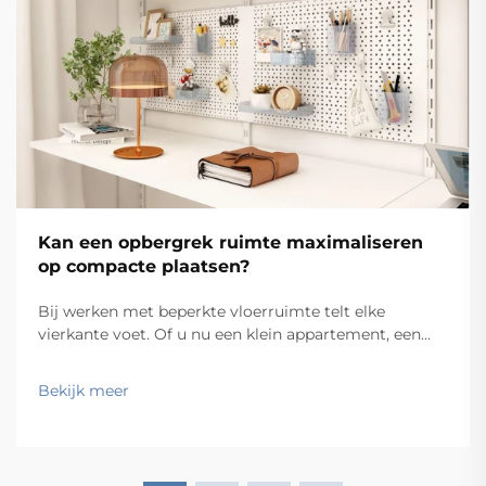
Kan een opbergrek ruimte maximaliseren
op compacte plaatsen?
Bij werken met beperkte vloerruimte telt elke
vierkante voet. Of u nu een klein appartement, een
compacte thuiskantoorruimte, een smalle garage of
een beperkte commerciële voorraadkamer
Bekijk meer
organiseert, blijft de uitdaging hetzelfde: hoe krijgt u
meer in minder ruimte? De...