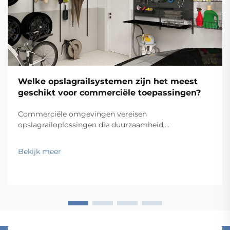
Welke opslagrailsystemen zijn het meest
geschikt voor commerciële toepassingen?
Commerciële omgevingen vereisen
opslagrailoplossingen die duurzaamheid,
functionaliteit en kosten-effectiviteit in evenwicht
brengen, terwijl ze tegelijkertijd voldoen aan
Bekijk meer
specifieke operationele eisen. Van magazijnen en
winkelfaciliteiten tot ziekenhuizen en
productiebedrijven: de keus...