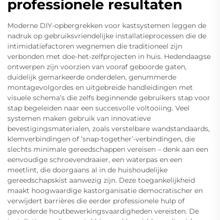
professionele resultaten
Moderne DIY-opbergrekken voor kastsystemen leggen de
nadruk op gebruiksvriendelijke installatieprocessen die de
intimidatiefactoren wegnemen die traditioneel zijn
verbonden met doe-het-zelfprojecten in huis. Hedendaagse
ontwerpen zijn voorzien van vooraf geboorde gaten,
duidelijk gemarkeerde onderdelen, genummerde
montagevolgordes en uitgebreide handleidingen met
visuele schema’s die zelfs beginnende gebruikers stap voor
stap begeleiden naar een succesvolle voltooiing. Veel
systemen maken gebruik van innovatieve
bevestigingsmaterialen, zoals verstelbare wandstandaards,
klemverbindingen of ‘snap-together’-verbindingen, die
slechts minimale gereedschappen vereisen – denk aan een
eenvoudige schroevendraaier, een waterpas en een
meetlint, die doorgaans al in de huishoudelijke
gereedschapskist aanwezig zijn. Deze toegankelijkheid
maakt hoogwaardige kastorganisatie democratischer en
verwijdert barrières die eerder professionele hulp of
gevorderde houtbewerkingsvaardigheden vereisten. De