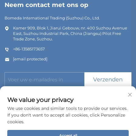
Neem contact met ons op
Bomeda International Trading (Suzhou) Co., Ltd.
Kamer 909, Blok 1, Jiarui Gebouw, nr. 400 Suzhou Avenue
East, Suzhou Industrial Park, China (Jiangsu) Pilot Free
Trade Zone, Suzhou.
+86-13585173657
[email protected]
Verzenden
We value your privacy
We use cookies and similar tools to provide our services.
If you don't want to accept all cookies, click Personalize
Copyright © 2026 Bomeda International Trading (Suzhou) Co.,
Ltd. Alle rechten voorbehouden.
cookies.
Privacybeleid
Accept all