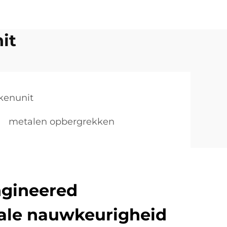
it
kenunit
metalen opbergrekken
ngineered
ale nauwkeurigheid