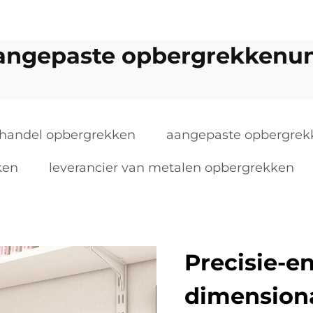
angepaste opbergrekkenun
thandel opbergrekken
aangepaste opbergrek
ken
leverancier van metalen opbergrekken
Precisie-e
dimension