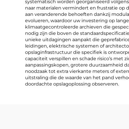
systematisch worden georganiseerd volgens 
naar materialen vermindert en frustratie o
aan veranderende behoeften dankzij modulai
evolueren, waardoor uw investering op lange
klimaatgecontroleerde archieven die gespeci
nodig zijn die boven de standaardspecifica
unieke uitdagingen aanpakt die geprefabric
leidingen, elektrische systemen of archite
opslaginfrastructuur die specifiek is ontwo
capaciteit verspillen en schade risico’s me
aanpassingskopen, grotere duurzaamheid dank
noodzaak tot extra vierkante meters of exte
uitstraling die de waarde van het pand verh
doordachte opslagoplossing observeren.