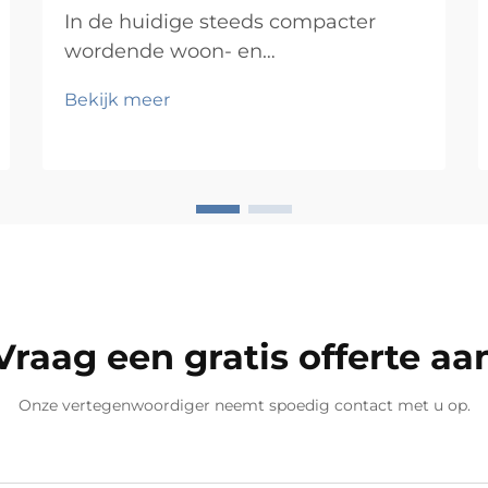
In de huidige steeds compacter
wordende woon- en
werkomgevingen is de druk om elk
Bekijk meer
vierkante voet optimaal te benutten
nog nooit zo groot geweest. Of u nu
een stadsappartement, een
thuiskantoor, een retailshowroom of
een commerciële werkruimte
inricht, de uitdaging om efficiëntie
en esthetiek te combineren blijft
groot...
Vraag een gratis offerte aa
Onze vertegenwoordiger neemt spoedig contact met u op.