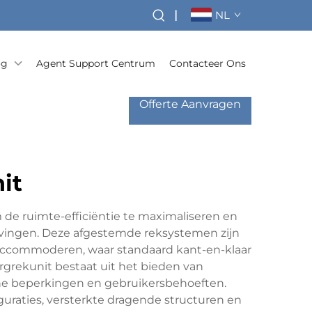
|
NL
og
Agent Support Centrum
Contacteer Ons
Offerte Aanvragen
it
 de ruimte-efficiëntie te maximaliseren en
gevingen. Deze afgestemde reksystemen zijn
accommoderen, waar standaard kant-en-klaar
grekunit bestaat uit het bieden van
sche beperkingen en gebruikersbehoeften.
raties, versterkte dragende structuren en