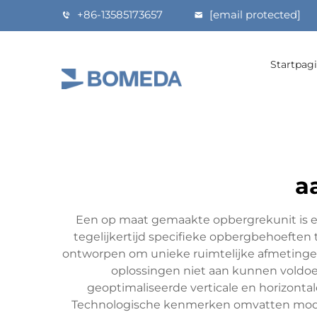
+86-13585173657
[email protected]
Startpag
a
Een op maat gemaakte opbergrekunit is een
tegelijkertijd specifieke opbergbehoeften
ontworpen om unieke ruimtelijke afmetinge
oplossingen niet aan kunnen voldoe
geoptimaliseerde verticale en horizonta
Technologische kenmerken omvatten modula