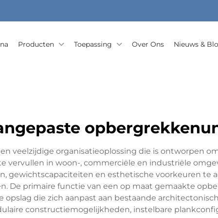
ina
Producten
Toepassing
Over Ons
Nieuws & Bl
angepaste opbergrekkenun
 veelzijdige organisatieoplossing die is ontworpen om
 te vervullen in woon-, commerciële en industriële om
n, gewichtscapaciteiten en esthetische voorkeuren te 
n. De primaire functie van een op maat gemaakte opber
le opslag die zich aanpast aan bestaande architectoni
ire constructiemogelijkheden, instelbare plankconfigu