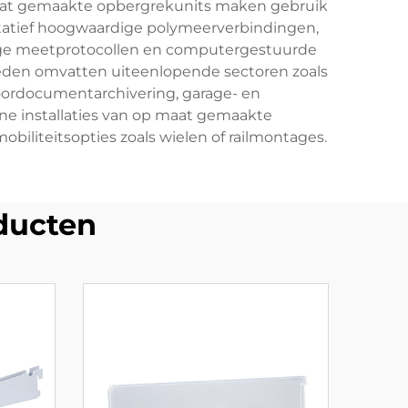
aat gemaakte opbergrekunits maken gebruik
itatief hoogwaardige polymeerverbindingen,
ige meetprotocollen en computergestuurde
eden omvatten uiteenlopende sectoren zoals
oordocumentarchivering, garage- en
ne installaties van op maat gemaakte
biliteitsopties zoals wielen of railmontages.
ducten