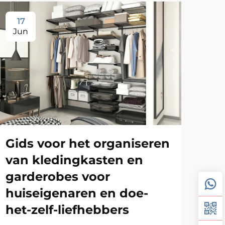
17
1
Jun
Ju
Gids voor het organiseren
Gi
van kledingkasten en
wa
garderobes voor
me
huiseigenaren en doe-
zo
het-zelf-liefhebbers
wi