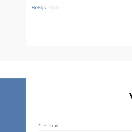
lasten is een van de meest kritieke
Bekijk meer
beslissingen die een
magazijnmanager, faciliteitsplanner
of industrieel operationeel team zal
nemen. Een verkeerde keuze kan
leiden tot structurele storingen,
veiligheidsrisico’s op de werkvloer,
inefficiënties...
E-mail