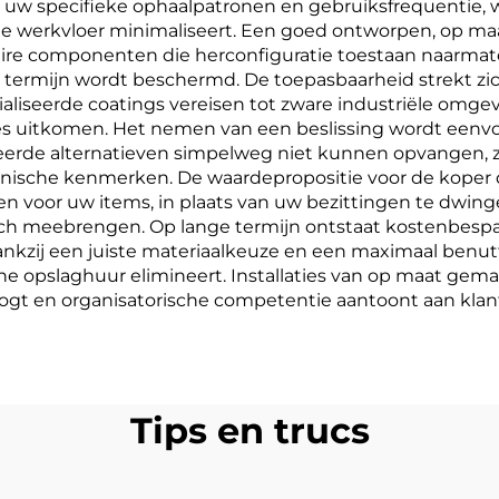
uw specifieke ophaalpatronen en gebruiksfrequentie, w
p de werkvloer minimaliseert. Een goed ontworpen, op 
re componenten die herconfiguratie toestaan naarmate
 termijn wordt beschermd. De toepasbaarheid strekt zic
aliseerde coatings vereisen tot zware industriële omg
ties uitkomen. Het nemen van een beslissing wordt een
eerde alternatieven simpelweg niet kunnen opvangen, 
ctonische kenmerken. De waardepropositie voor de koper
rpen voor uw items, in plaats van uw bezittingen te dwi
t zich meebrengen. Op lange termijn ontstaat kostenbe
zij een juiste materiaalkeuze en een maximaal benutte
rne opslaghuur elimineert. Installaties van op maat ge
oogt en organisatorische competentie aantoont aan klant
Tips en trucs