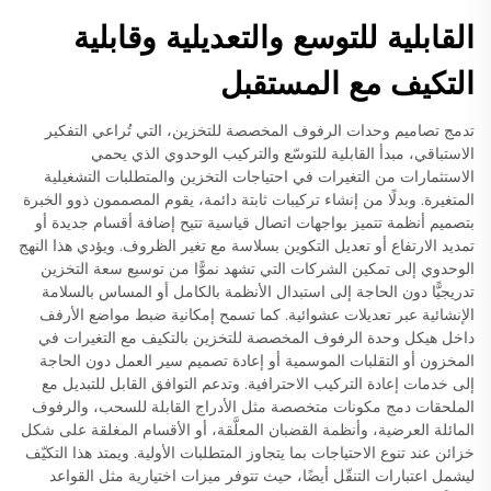
القابلية للتوسع والتعديلية وقابلية
التكيف مع المستقبل
تدمج تصاميم وحدات الرفوف المخصصة للتخزين، التي تُراعي التفكير
الاستباقي، مبدأ القابلية للتوسّع والتركيب الوحدوي الذي يحمي
الاستثمارات من التغيرات في احتياجات التخزين والمتطلبات التشغيلية
المتغيرة. وبدلًا من إنشاء تركيبات ثابتة دائمة، يقوم المصممون ذوو الخبرة
بتصميم أنظمة تتميز بواجهات اتصال قياسية تتيح إضافة أقسام جديدة أو
تمديد الارتفاع أو تعديل التكوين بسلاسة مع تغير الظروف. ويؤدي هذا النهج
الوحدوي إلى تمكين الشركات التي تشهد نموًّا من توسيع سعة التخزين
تدريجيًّا دون الحاجة إلى استبدال الأنظمة بالكامل أو المساس بالسلامة
الإنشائية عبر تعديلات عشوائية. كما تسمح إمكانية ضبط مواضع الأرفف
داخل هيكل وحدة الرفوف المخصصة للتخزين بالتكيف مع التغيرات في
المخزون أو التقلبات الموسمية أو إعادة تصميم سير العمل دون الحاجة
إلى خدمات إعادة التركيب الاحترافية. وتدعم التوافق القابل للتبديل مع
الملحقات دمج مكونات متخصصة مثل الأدراج القابلة للسحب، والرفوف
المائلة العرضية، وأنظمة القضبان المعلَّقة، أو الأقسام المغلقة على شكل
خزائن عند تنوع الاحتياجات بما يتجاوز المتطلبات الأولية. ويمتد هذا التكيّف
ليشمل اعتبارات التنقّل أيضًا، حيث تتوفر ميزات اختيارية مثل القواعد