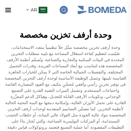
AR
وحدة أرفف تخزين مخصصة
وحدة أرفف تخزين مخصصة تمثّل حلاً تنظيمياً متعدد الاستخدامات،
صُمّمت لتعظيم كفاءة استغلال المساحة مع تلبية متطلبات التخزين
المحددة في البيئات السكنية والتجارية والصناعية. وتُصمَّم أنظمة الأرفف
المخصصة هذه لتتناسب مع أبعاد المساحات الفريدة، وقدرات التحميل
المختلفة، والتفضيلات الجمالية الخاصة التي لا يمكن للخيارات الجاهزة
القياسية تلبيتها. وتتمثل الوظيفة الأساسية لوحدة أرفف التخزين المخصصة
في توفير تخزينٍ رأسي وأفقي مُحسَّنٍ يتكيف مع القيود المعمارية القائمة
واحتياجات المستخدم. وتشمل الميزات التقنية القدرة على التصنيع
الوحداتي، وتكوينات الأرفف القابلة للتعديل، وهياكل الدعم المعزَّزة
القادرة على تحمل الأوزان العالية، وإمكانية دمجها مع البنية التحتية الحالية
لأنظمة التخزين. كما تتضمَّن التصاميم المتقدمة لوحدات أرفف التخزين
المخصصة مواد عالية الجودة مثل الفولاذ عالي المتانة، أو خلطات الخشب
المستدامة، أو المركبات البوليمرية الصناعية، والتي تُختار بناءً على
التطبيقات المقصودة. أما عملية التصنيع فتعتمد بروتوكولات قياس دقيقة