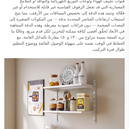
قنوات تكييف الهواء ولوحات التوزيع الكهربائية والنوافذ أو الملامح
المعمارية التي قد تجعل الرفوف القياسية غير قابلة للاستخدام أو غير
فعّالة. وتمتد هذه الدقة إلى تخصيص المسافات بين الأرفف، مما يتيح
استيعاب ارتفاعات العناصر المحددة بدقة — من المكونات الصغيرة إلى
المعدات الضخمة — دون فراغات عمودية مفرطة. وهذه الدقة المتناهية
في الأبعاد تُحقِّق أقصى كثافة ممكنة للتخزين لكل قدم مربع، وغالبًا ما
تزيد السعة بنسبة تتراوح بين ٣٠٪ و٥٠٪ مقارنةً بالبدائل العامة، مع
الحفاظ في الوقت نفسه على سهولة الوصول الفائقة ووضوح التنظيم
طوال فترة التركيب.