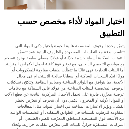
اختيار المواد لأداء مخصص حسب
التطبيق
يتميّز وحدة الرفوف المخصصة عالية الجودة باختيار ذكي للمواد التي
تتناسب بدقة مع التطبيقات المقصودة والظروف البيئية. فقد تتضمّن
التثبيتات السكنية أسطح خشبية جذّابة أو فولاذًا مغطّى بطبقة بودرة تنسجم
مع مواضيع التصميم الداخلي، مع توفير قوة كافية لحمل الأغراض المنزلية.
أما البيئات التجارية فهي غالبًا ما تتطلّب طبقات مقاومة للميكروبات أو
موادًا تُبدّد الشحنات الساكنة أو أسطحًا صالحة للاستخدام في مجال
الأغذية، بما يتوافق مع اللوائح الصناعية ومعايير النظافة. وتتكوّن تشكيلات
الرفوف المخصصة للبيئات الصناعية من فولاذ عالي السماكة مع دعامات
عرضية معزَّزة، قادرة على تحمل الأحمال المركزية الناتجة عن قطع الآلات
أو المواد الأولية أو المخزون الكمي دون أن تنحرف أو تتعرّض لخطر
الفشل. وتؤثر الاعتبارات المناخية في اختيار المواد، مثل المعالجات
المقاومة للرطوبة للتثبيتات في الطوابق السفلية، أو التشطيبات الواقية
من الأشعة فوق البنفسجية للمناطق المعرّضة للضوء الطبيعي، أو
المركبات المستقرّة حراريًّا للبيئات التي تتعرّض لتقلبات حرارية. ويُحدّد