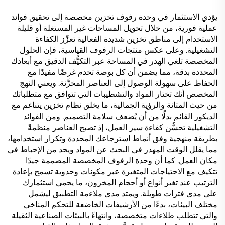
يؤدي الاستثمار في وحدة رفوف تخزين مخصصة إلى تحقيق فوائد
عملية فورية، من خلال تحويل المساحات غير المستغلة أو قليلة
الاستخدام إلى مناطق تخزين شديدة الفعالية تعزِّز الكفاءة
التشغيلية. وعلى عكس منتجات الرفوف القياسية، فإن الحلول
المخصصة تلغي الهدر في المساحة عبر التكيُّف الدقيق مع أبعادك
المحددة بدقة، مما يضمن أن كل بوصة تخدم غرضًا مفيدًا مع
الحفاظ على سهولة الوصول إلى العناصر المخزَّنة. ويعني النهج
المخصص أنك تختار المواد والتشطيبات التي تتوافق مع متطلباتك
من حيث المتانة والرؤية الجمالية، ما يخلق نظام تخزين يتناغم مع
الديكور القائم بدلًا من أن يُضعف سلامة التصميم. ومن الفوائد
التشغيلية تحسُّن كفاءة سير العمل، إذ تصبح العناصر منظمةً
بطريقة منهجية وفق أنماط استرجاعك المحددة وتكرار استخدامها،
مما يقلل الوقت المهدر في البحث عن المواد ويحد من الإحباط في
مكان العمل. كما أن وحدة الرفوف المخصصة المصممة جيدًا
تتكيف مع الاحتياجات المتغيرة عبر مكونات وحدوية تسمح بإعادة
الترتيب عند تغير أنواع أو أحجام المخزون، ما يحمي استثمارك
على مدى فترات طويلة. ويمتد مدى ملاءمة التطبيق ليشمل
مختلف البيئات، بدءًا من الأرشيفات الخاضعة للتحكم المناخي
والتي تتطلب طلاءات متخصصة، وانتهاءً بالبيئات الصناعية الثقيلة