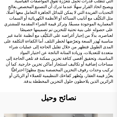
التي تتطلب قدرات تحمل مُعزَّزة تفوق المواصفات القياسية.
ويصبح اتخاذ القرار سهلًا عندما تدرك أن التصنيع المخصص يعالج
التحديات الفريدة التي لا يمكن للبدائل الجاهزة التعامل معها أصلًا،
مثل التكيُّف مع أنابيب السباكة أو الأنظمة الكهربائية أو السمات
المعمارية الموجودة مسبقًا. وتركز قيمة الشراء المقدمة للمشتري
على حصوله على بنية تحتية للتخزين تم تصميمها خصيصًا
لعناصره، بدلًا من إجبار أغراضه على التكيُّف مع أنظمة عامة غير
مناسبة تُهدِر السعة وتعرّضها لخطر التلف. أما الكفاءة التكلفة على
المدى الطويل فتظهر من خلال تقليل الحاجة إلى عمليات شراء
متعددة للتعديلات، وزيادة المتانة الناتجة عن اختيار المواد
المناسبة، وتحقيق أقصى كثافة تخزين ممكنة قد تلغي الحاجة إلى
مساحات إضافية أو تكاليف استئجار أماكن تخزين خارجية. كما أن
تركيب وحدات رفوف التخزين المخصصة يمنح مظهرًا احترافيًّا
يعزِّز قيمة العقار، ويُظهر كفاءتك التنظيمية للعملاء أو الزبائن أو
الزائرين الذين يلاحظون حلول التخزين المخططة بدقة.
نصائح وحيل