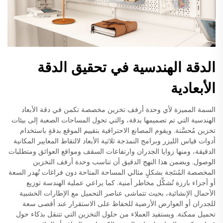
الدقة الهندسية في تحقيق الدقة
الأبعادية
السمة المميزة لأي وحدة أرفف تخزين مخصصة تكمن في دقة الأبعاد
الهندسية التي تم تصميمها بدقة، والتي تحول المساحات الصعبة إلى بيئات
تخزين مُحسَّنة. ويقوم المصانع الاحترافية بتقييم الموقع بدقةٍ باستخدام
أدوات قياس الليزر وبرامج النمذجة ثلاثية الأبعاد لالتقاط المعايير المكانية
الدقيقة، ومنها زوايا الجدران وارتفاعات السقف ومواقع العوائق ومتطلبات
الوصول. ويضمن هذا النهج الدقيق أن تناسب وحدة أرفف التخزين
المخصصة المُنتَجة بشكلٍ مثالي المساحة المتاحة دون فراغات تُهدر السعة
أو أجزاء بارزة تُشكِّل مخاطر أمنية. كما يراعي عملية الهندسة توزيع
الأحمال الإنشائية، بحيث تتماشى عناصر التحميل مع الإطارات الخشبية
للجدران أو العوارض الأرضية للحفاظ على الاستقرار عند أقصى سعة
تحميل ممكنة. ويستفيد العملاء من حلول التخزين التي تتنقل بذكاء حول