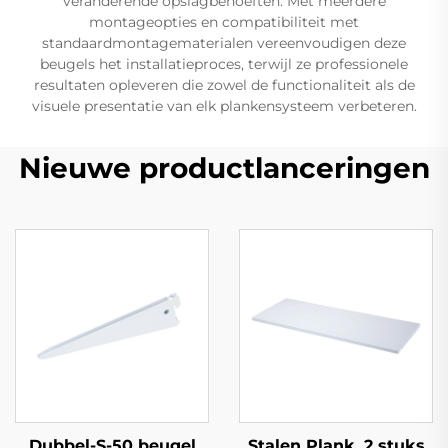
veranderende opslagbehoeften. Met meerdere
montageopties en compatibiliteit met
standaardmontagematerialen vereenvoudigen deze
beugels het installatieproces, terwijl ze professionele
resultaten opleveren die zowel de functionaliteit als de
visuele presentatie van elk plankensysteem verbeteren.
Nieuwe productlanceringen
Dubbel-S-50 beugel
Stalen Plank, 2 stuks