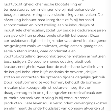
luchtvochtigheid, chemische blootstelling en
temperatuurschommelingen die bij niet-behandelde
beugels roestvorming en verslechtering veroorzaken. De
afwerking behoudt haar integriteit zelfs bij herhaald
schoonmaken en blootstelling aan huishoudelijke of
industriële chemicaliën, zodat uw beugels gedurende jaren
van gebruik hun professionele uiterlijk behouden. Deze
corrosiebestendigheid is bijzonder waardevol in uitdagende
omgevingen zoals wasruimtes, werkplaatsen, garages en
semi-buitenruimtes, waar condensatie en
vochtblootstelling gewoonlijk gewone metalen armaturen
beschadigen. De beschermende coating biedt ook
krasbestendigheid, waardoor de esthetische kwaliteit van
de beugel behouden blijft ondanks de onvermijdelijke
stoten en contacten die optreden tijdens dagelijks gebruik.
Door roestvorming te voorkomen, behoudt de bomeda-
metalen plankbeugel zijn structurele integriteit en
draagvermogen in de tijd, aangezien corrosieafbraak een
primaire oorzaak van storing is bij concurrerende
producten. Deze levensduur vermindert vervangingskosten
en elimineert de onderhoudslast van opnieuw afwerken of