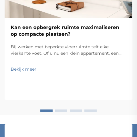
Kan een opbergrek ruimte maximaliseren
op compacte plaatsen?
Bij werken met beperkte vloerruimte telt elke
vierkante voet. Of u nu een klein appartement, een
compacte thuiskantoorruimte, een smalle garage of
een beperkte commerciële voorraadkamer
Bekijk meer
organiseert, blijft de uitdaging hetzelfde: hoe krijgt u
meer in minder ruimte? De...