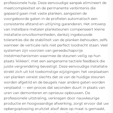
professionele hulp. Deze eenvoudige aanpak elimineert de
meetcomplexiteit en de permanente verbintenis die
gepaard gaan met vaste planken, aangezien de
voorgeboorde gaten in de profielen automatisch een
consistente afstand en uitlijning garanderen. Het ontwerp
van instelbare metalen planksteunen compenseert kleine
installatie-onvolkomenheden, dankzij ingebouwde
toleranties die de stabiliteit van de planken behouden, zelfs
wanneer de verticale rails niet perfect loodrecht staan. Veel
systemen zijn voorzien van gereedschapvrije
instelmechanismen waarmee de steunen veilig op hun
plaats ‘klikken’, met een aangename tactiele feedback die
juiste vergrendeling bevestigt. Deze eenvoudige installatie
strekt zich uit tot toekomstige wijzigingen: het verplaatsen
van planken vereist slechts dat ze van de huidige steunen
worden afgetild en de beugels naar andere gaten worden
verplaatst — een proces dat seconden duurt in plaats van
uren van demonteren en opnieuw opbouwen. De
professionele uitstraling, verkregen door nauwkeurige
productie en hoogwaardige afwerking, zorgt ervoor dat uw
opbergoplossing eruitziet alsof deze op maat is gemaakt,