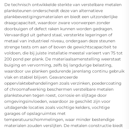
De technisch ontwikkelde sterkte van verstelbare metalen
planksteunen onderscheidt deze van alternatieve
plankbevestigingsmaterialen en biedt een uitzonderlijke
draagcapaciteit, waardoor zware voorwerpen zonder
doorbuigen of defect raken kunnen worden gedragen.
Vervaardigd uit gehard staal, versterkte legeringen of
metaal van industrieel niveau, ondergaan deze steunen
strenge tests om aan of boven de gewichtscapaciteit te
voldoen, die bij juiste installatie meestal varieert van 75 tot
200 pond per plank. De materiaalsamenstelling weerstaat
buiging en vervorming, zelfs bij langdurige belasting,
waardoor uw planken gedurende jarenlang continu gebruik
vlak en stabiel blijven. Geavanceerde
oppervlaktebehandelingen zoals verzinken, poedercoating
of chroomafwerking beschermen verstelbare metalen
planksteunen tegen roest, corrosie en slijtage door
omgevingsinvloeden, waardoor ze geschikt zijn voor
uitdagende locaties zoals vochtige kelders, vochtige
garages of opslagruimtes met
temperatuurschommelingen, waar minder bestendige
materialen zouden verslijten. De metalen constructie biedt