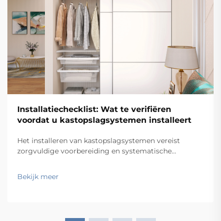
Installatiechecklist: Wat te verifiëren
voordat u kastopslagsystemen installeert
Het installeren van kastopslagsystemen vereist
zorgvuldige voorbereiding en systematische
verificatie om optimale functionaliteit en levensduur
te garanderen. Professionele aannemers en
Bekijk meer
facilitymanagers weten dat een succesvolle installatie
van kastopslagsystemen …