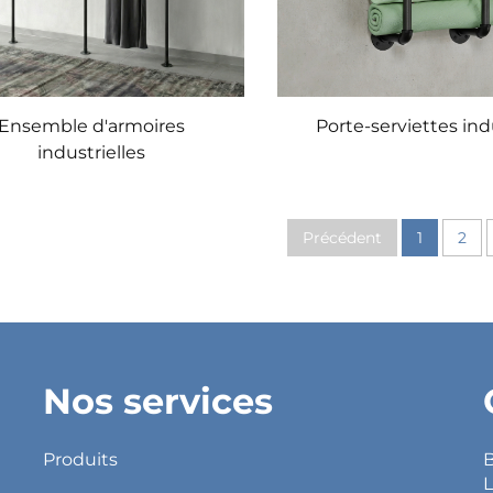
Ensemble d'armoires
Porte-serviettes ind
industrielles
Précédent
1
2
Nos services
Produits
B
L