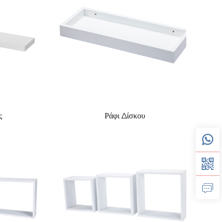
ς
Ράφι Δίσκου