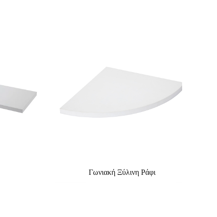
Γωνιακή Ξύλινη Ράφι