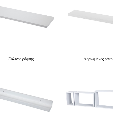
Ξύλινος ράφτης
Αεριωμένες ράκε