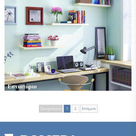
Εστιατόριο
Προηγούμενο
1
2
Επόμενο