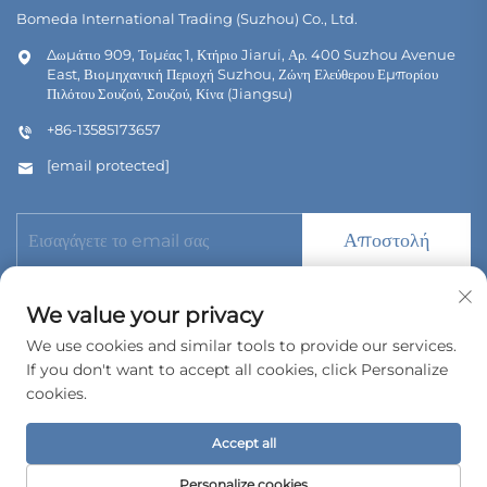
Bomeda International Trading (Suzhou) Co., Ltd.
Δωμάτιο 909, Τομέας 1, Κτήριο Jiarui, Αρ. 400 Suzhou Avenue
East, Βιομηχανική Περιοχή Suzhou, Ζώνη Ελεύθερου Εμπορίου
Πιλότου Σουζού, Σουζού, Κίνα (Jiangsu)
+86-13585173657
[email protected]
Αποστολή
We value your privacy
We use cookies and similar tools to provide our services.
If you don't want to accept all cookies, click Personalize
Πνευματικά δικαιώματα © 2026 Bomeda International Trading
(Suzhou) Co., Ltd. Όλα τα δικαιώματα διατηρούνται.
cookies.
Πολιτική Απορρήτου
Accept all
Personalize cookies