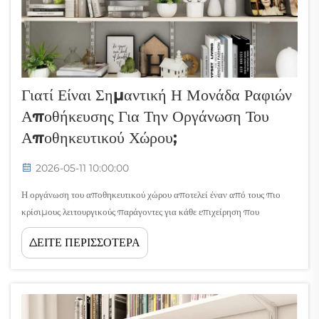
Γιατί Είναι Σημαντική Η Μονάδα Ραφιών
Αποθήκευσης Για Την Οργάνωση Του
Αποθηκευτικού Χώρου;
2026-05-11 10:00:00
Η οργάνωση του αποθηκευτικού χώρου αποτελεί έναν από τους πιο
κρίσιμους λειτουργικούς παράγοντες για κάθε επιχείρηση που
διαχειρίζεται φυσικά αγαθά. Είτε διαχειρίζεστε ένα μικρό αποθηκάκι
ΔΕΙΤΕ ΠΕΡΙΣΣΟΤΕΡΑ
είτε ένα μεγάλης κλίμακας κέντρο διανομής, ο τρόπος με τον οποίο
αποθηκεύετε το απόθεμά σας επηρεάζει άμεσα τη διαδικασία
επιλογής...