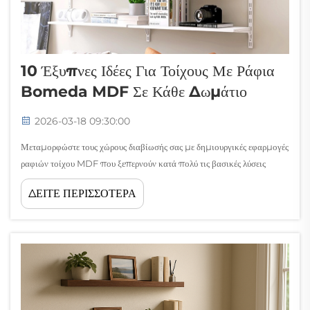
10 Έξυπνες Ιδέες Για Τοίχους Με Ράφια
Bomeda MDF Σε Κάθε Δωμάτιο
2026-03-18 09:30:00
Μεταμορφώστε τους χώρους διαβίωσής σας με δημιουργικές εφαρμογές
ραφιών τοίχου MDF που ξεπερνούν κατά πολύ τις βασικές λύσεις
αποθήκευσης. Αυτά τα ευέλικτα συστήματα ραφιών προσφέρουν
ΔΕΙΤΕ ΠΕΡΙΣΣΟΤΕΡΑ
ατελείωτες δυνατότητες τόσο για λειτουργική οργάνωση όσο και για
αισθητική ενίσχυση σε όλους τους χώρους...