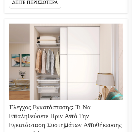
ΔΕΙΤΕ ΠΕΡΙΣΣΟΤΕΡΑ
μεγέθους εμπορικό αποθηκάκι, η πρόκληση παραμένει η ίδια: πώς
μπορείτε να ενσωματώσετε περισσότερα πράγματα σε λιγότερο χώρο;
Το...
Έλεγχος Εγκατάστασης: Τι Να
Επαληθεύσετε Πριν Από Την
Εγκατάσταση Συστημάτων Αποθήκευσης