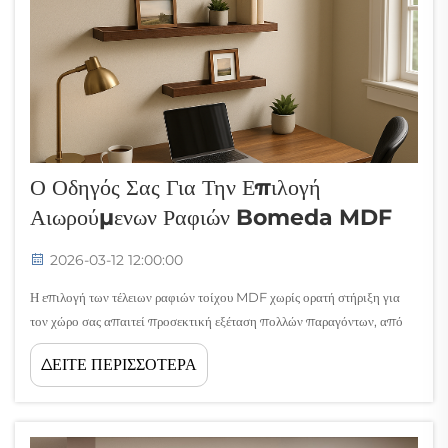
Ο Οδηγός Σας Για Την Επιλογή
Αιωρούμενων Ραφιών Bomeda MDF
2026-03-12 12:00:00
Η επιλογή των τέλειων ραφιών τοίχου MDF χωρίς ορατή στήριξη για
τον χώρο σας απαιτεί προσεκτική εξέταση πολλών παραγόντων, από
την ικανότητα φόρτισης και τις διαστάσεις μέχρι την αισθητική έκφραση
ΔΕΙΤΕ ΠΕΡΙΣΣΟΤΕΡΑ
και τις απαιτήσεις εγκατάστασης. Τα ράφια τοίχου MDF χωρίς ορατή
στήριξη έχουν γίνει ολοένα και πιο δημοφιλή...