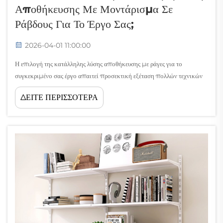
Αποθήκευσης Με Μοντάρισμα Σε
Ράβδους Για Το Έργο Σας;
2026-04-01 11:00:00
Η επιλογή της κατάλληλης λύσης αποθήκευσης με ράγες για το
συγκεκριμένο σας έργο απαιτεί προσεκτική εξέταση πολλών τεχνικών
και λειτουργικών παραγόντων που επηρεάζουν άμεσα τόσο τη
ΔΕΙΤΕ ΠΕΡΙΣΣΟΤΕΡΑ
λειτουργικότητα όσο και τη μακροπρόθεσμη απόδοση. Η διαδικασία
λήψης αποφάσεων περιλαμβάνει...