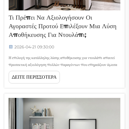
Τι Πρέπει Να Αξιολογήσουν Οι
Αγοραστές Προτού Επιλέξουν Μια Λύση
Αποθήκευσης Για Ντουλάπι;
2026-04-21 09:30:00
Η επιλογή της κατάλληλης λύσης αποθήκευσης για ντουλάπι απαιτεί
προσεκτική αξιολόγηση πολλών παραγόντων που επηρεάζουν άμεσα
τη λειτουργικότητα, την αντοχή και τη μακροπρόθεσμη ικανοποίηση.
ΔΕΙΤΕ ΠΕΡΙΣΣΟΤΕΡΑ
Οι αγοραστές που προχωρούν βιαστικά σε αγορές χωρίς επαρκή
αξιολόγηση συχνά αντιμετωπίζουν ακριβά λάθη...