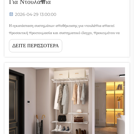
Για Ντουλάπια
2026-04-29 13:00:00
Η εγκατάσταση συστημάτων αποθήκευσης για ντουλάπια απαιτεί
προσεκτική προετοιμασία και συστηματικό έλεγχο, προκειμένου να
διασφαλιστεί η βέλτιστη λειτουργικότητα και διάρκεια ζωής. Οι
ΔΕΙΤΕ ΠΕΡΙΣΣΟΤΕΡΑ
επαγγελματίες εργολάβοι και οι διαχειριστές εγκαταστάσεων γνωρίζουν
ότι η επιτυχής εγκατάσταση συστημάτων αποθήκευσης για ντουλάπια...