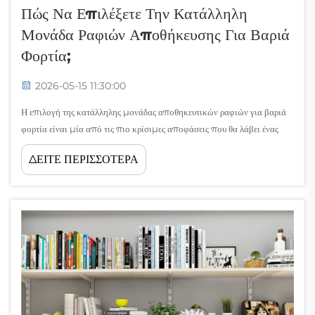
Πώς Να Επιλέξετε Την Κατάλληλη
Μονάδα Ραφιών Αποθήκευσης Για Βαριά
Φορτία;
2026-05-15 11:30:00
Η επιλογή της κατάλληλης μονάδας αποθηκευτικών ραφιών για βαριά
φορτία είναι μία από τις πιο κρίσιμες αποφάσεις που θα λάβει ένας
διευθυντής αποθήκης, ένας σχεδιαστής εγκαταστάσεων ή μια ομάδα
ΔΕΙΤΕ ΠΕΡΙΣΣΟΤΕΡΑ
βιομηχανικών λειτουργιών. Η λανθασμένη επιλογή μπορεί να οδηγήσει
σε δομικές αστοχίες, κινδύνους για τους εργαζόμενους,
αναποτελεσματικότητα...