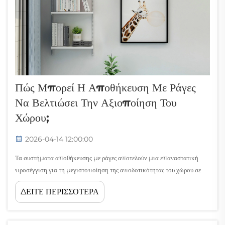
Πώς Μπορεί Η Αποθήκευση Με Ράγες
Να Βελτιώσει Την Αξιοποίηση Του
Χώρου;
2026-04-14 12:00:00
Τα συστήματα αποθήκευσης με ράγες αποτελούν μια επαναστατική
προσέγγιση για τη μεγιστοποίηση της αποδοτικότητας του χώρου σε
αποθήκες, γραφεία και βιομηχανικές εγκαταστάσεις. Χρησιμοποιώντας
ΔΕΙΤΕ ΠΕΡΙΣΣΟΤΕΡΑ
επιτοίχια συστήματα ραγών που υποστηρίζουν κινητά στοιχεία
αποθήκευσης, αυτές οι λύσεις επιτρέπουν...