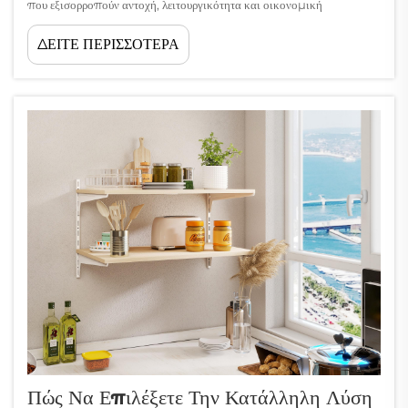
που εξισορροπούν αντοχή, λειτουργικότητα και οικονομική
αποδοτικότητα, ενώ ταυτόχρονα πληρούν συγκεκριμένες λειτουργικές
ΔΕΙΤΕ ΠΕΡΙΣΣΟΤΕΡΑ
απαιτήσεις. Από αποθήκες και εμπορικές εγκαταστάσεις μέχρι
νοσοκομεία και βιομηχανικά εργοστάσια, η επιλογή...
Πώς Να Επιλέξετε Την Κατάλληλη Λύση