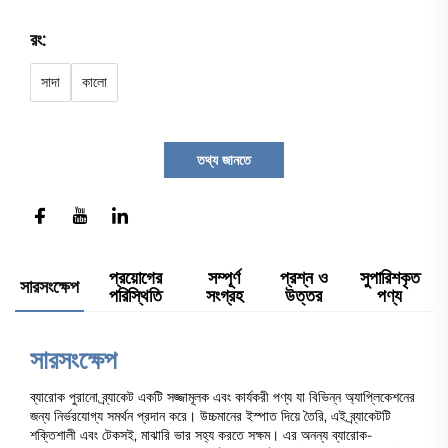
রং:
সাদা
কালো
তথ্য জানতে
প্রয়োগের
সম্পূর্ণ
প্রশ্ন ও
সুপারিশকৃত
সারসংক্ষেপ
পরিস্থিতি
সংগ্রহ
উত্তর
পণ্য
সারসংক্ষেপ
ব্যারোক পুরানো ব্র্যাকেট একটি সজ্জামূলক এবং কার্যকরী পণ্য যা বিভিন্ন অ্যাপ্লিকেশনের
জন্য নির্ভরযোগ্য সমর্থন প্রদান করে। উচ্চমানের ইস্পাত দিয়ে তৈরি, এই ব্র্যাকেটটি
শক্তিশালী এবং টেকসই, মাঝারি ভার সহ্য করতে সক্ষম। এর অনন্য ব্যারোক-