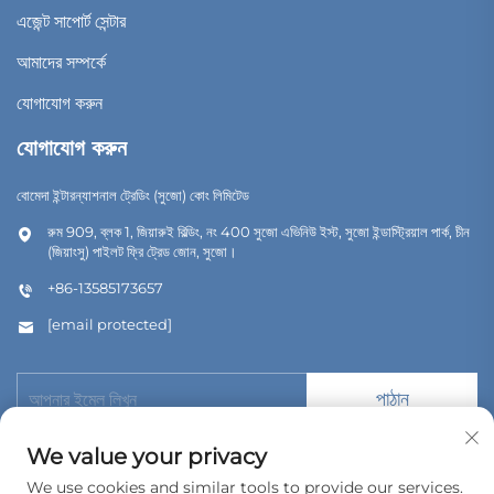
এজেন্ট সাপোর্ট সেন্টার
আমাদের সম্পর্কে
যোগাযোগ করুন
যোগাযোগ করুন
বোমেদা ইন্টারন্যাশনাল ট্রেডিং (সুজো) কোং লিমিটেড
রুম 909, ব্লক 1, জিয়ারুই বিল্ডিং, নং 400 সুজো এভিনিউ ইস্ট, সুজো ইন্ডাস্ট্রিয়াল পার্ক, চীন
(জিয়াংসু) পাইলট ফ্রি ট্রেড জোন, সুজো।
+86-13585173657
[email protected]
পাঠান
We value your privacy
We use cookies and similar tools to provide our services.