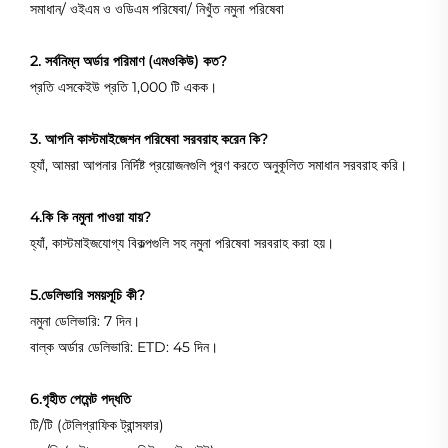
সমাধান/ ওইএম ও ওডিএম পরিষেবা/ নিখুঁত নমুনা পরিষেবা
2. সর্বনিম্ন অর্ডার পরিমাণ (এমওকিউ) কত?
প্রতি এসকেইউ প্রতি 1,000 টি একক।
3. আপনি কাস্টমাইজেশন পরিষেবা সরবরাহ করেন কি?
হ্যাঁ, আমরা আপনার নির্দিষ্ট প্রয়োজনগুলি পূরণ করতে অনুকূলিত সমাধান সরবরাহ করি।
4.কি কি নমুনা পাওয়া যায়?
হ্যাঁ, কাস্টমাইজযোগ্য বিকল্পগুলি সহ নমুনা পরিষেবা সরবরাহ করা হয়।
5.ডেলিভারি সময়সূচি কী?
নমুনা ডেলিভারি: 7 দিন।
বাল্ক অর্ডার ডেলিভারি: ETD: 45 দিন।
6.গৃহীত পেমেন্ট পদ্ধতি
টি/টি (টেলিগ্রাফিক ট্রান্সফার)