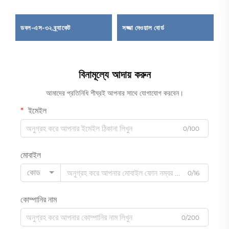
ডবল-এস-৩২ ব্র্যাকেট
সজ্জা দেওয়াল বোর্ড
ট
বিনামূল্যে আদায় করুন
আমাদের প্রতিনিধি শীঘ্রই আপনার সাথে যোগাযোগ করবেন।
ইমেইল
0/100
মোবাইল
কোড
0/16
কোম্পানির নাম
0/200