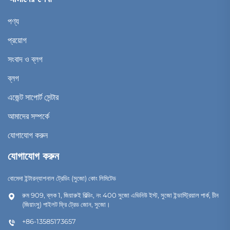
পণ্য
প্রয়োগ
সংবাদ ও ব্লগ
ব্লগ
এজেন্ট সাপোর্ট সেন্টার
আমাদের সম্পর্কে
যোগাযোগ করুন
যোগাযোগ করুন
বোমেদা ইন্টারন্যাশনাল ট্রেডিং (সুজো) কোং লিমিটেড
রুম 909, ব্লক 1, জিয়ারুই বিল্ডিং, নং 400 সুজো এভিনিউ ইস্ট, সুজো ইন্ডাস্ট্রিয়াল পার্ক, চীন
(জিয়াংসু) পাইলট ফ্রি ট্রেড জোন, সুজো।
+86-13585173657