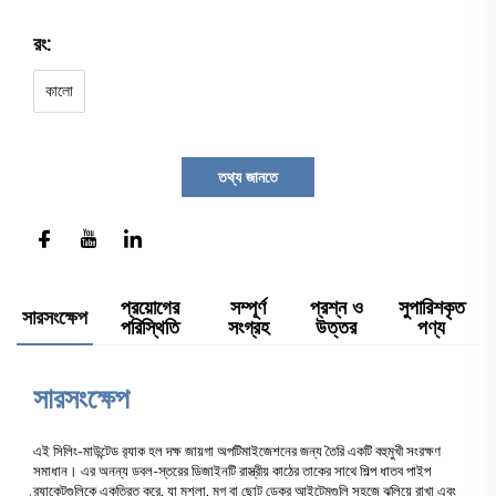
রং:
কালো
তথ্য জানতে
প্রয়োগের
সম্পূর্ণ
প্রশ্ন ও
সুপারিশকৃত
সারসংক্ষেপ
পরিস্থিতি
সংগ্রহ
উত্তর
পণ্য
সারসংক্ষেপ
এই সিলিং-মাউন্টেড র‍্যাক হল দক্ষ জায়গা অপটিমাইজেশনের জন্য তৈরি একটি বহুমুখী সংরক্ষণ
সমাধান। এর অনন্য ডবল-স্তরের ডিজাইনটি রাস্ত্রীয় কাঠের তাকের সাথে শিল্প ধাতব পাইপ
ব্র্যাকেটগুলিকে একত্রিত করে, যা মশলা, মগ বা ছোট ডেকর আইটেমগুলি সহজে ঝুলিয়ে রাখা এবং