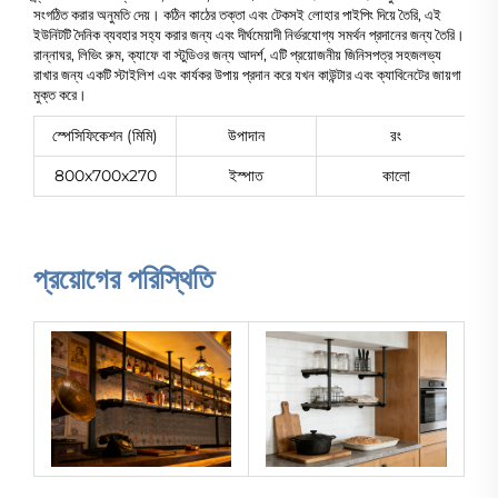
সংগঠিত করার অনুমতি দেয়। কঠিন কাঠের তক্তা এবং টেকসই লোহার পাইপিং দিয়ে তৈরি, এই
ইউনিটটি দৈনিক ব্যবহার সহ্য করার জন্য এবং দীর্ঘমেয়াদী নির্ভরযোগ্য সমর্থন প্রদানের জন্য তৈরি।
রান্নাঘর, লিভিং রুম, ক্যাফে বা স্টুডিওর জন্য আদর্শ, এটি প্রয়োজনীয় জিনিসপত্র সহজলভ্য
রাখার জন্য একটি স্টাইলিশ এবং কার্যকর উপায় প্রদান করে যখন কাউন্টার এবং ক্যাবিনেটের জায়গা
মুক্ত করে।
স্পেসিফিকেশন (মিমি)
উপাদান
রং
800x700x270
ইস্পাত
কালো
প্রয়োগের পরিস্থিতি