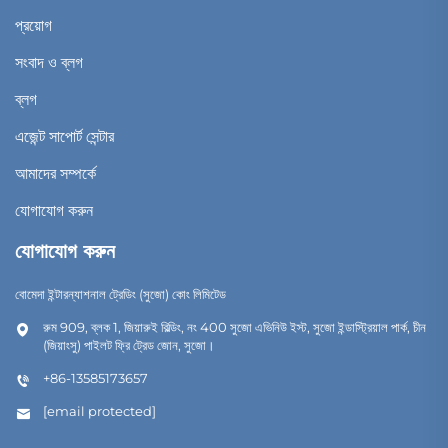
প্রয়োগ
সংবাদ ও ব্লগ
ব্লগ
এজেন্ট সাপোর্ট সেন্টার
আমাদের সম্পর্কে
যোগাযোগ করুন
যোগাযোগ করুন
বোমেদা ইন্টারন্যাশনাল ট্রেডিং (সুজো) কোং লিমিটেড
রুম 909, ব্লক 1, জিয়ারুই বিল্ডিং, নং 400 সুজো এভিনিউ ইস্ট, সুজো ইন্ডাস্ট্রিয়াল পার্ক, চীন
(জিয়াংসু) পাইলট ফ্রি ট্রেড জোন, সুজো।
+86-13585173657
[email protected]