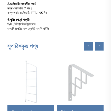
5.
ডেলিভারির সময়সীমা কত?
নমুনা ডেলিভারি: 7 দিন।
বাল্ক অর্ডার ডেলিভারি: ETD: 45 দিন।
6.
গৃহীত পেমেন্ট পদ্ধতি
টি/টি (টেলিগ্রাফিক ট্রান্সফার)
এল/সি (লেটার অফ ক্রেডিট অ্যাট সাইট)
সুপারিশকৃত পণ্য