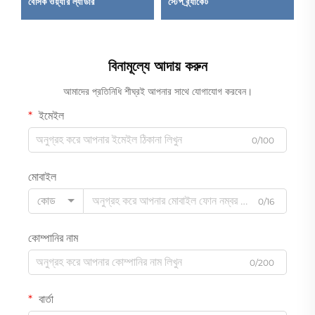
বেসিক ওয়্যার ল্যাডার
স্টেপ ব্র্যাকেট
ক
বিনামূল্যে আদায় করুন
আমাদের প্রতিনিধি শীঘ্রই আপনার সাথে যোগাযোগ করবেন।
ইমেইল
0/100
মোবাইল
কোড
0/16
কোম্পানির নাম
0/200
বার্তা