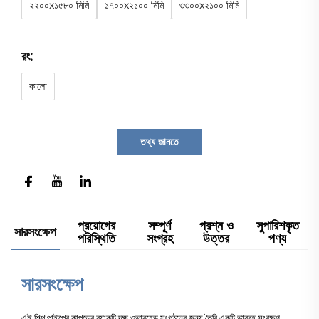
২২০০x১৫৮০ মিমি
১৭০০x২১০০ মিমি
৩৩০০x২১০০ মিমি
রং:
কালো
তথ্য জানতে
প্রয়োগের
সম্পূর্ণ
প্রশ্ন ও
সুপারিশকৃত
সারসংক্ষেপ
পরিস্থিতি
সংগ্রহ
উত্তর
পণ্য
সারসংক্ষেপ
এই শিল্প পাইপের কাপড়ের র‍্যাকটি দক্ষ ওভারহেড সংগঠনের জন্য তৈরি একটি ভারবহ সংরক্ষণ