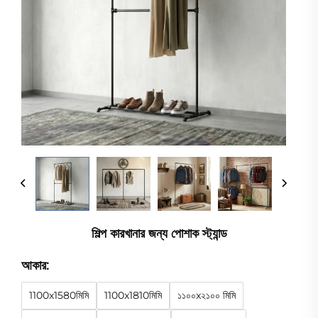
শিল্প কারখানার জন্য পোশাক স্ট্যান্ড
আকার:
1100x1580মিমি
1100x1810মিমি
১১০০x২১০০ মিমি