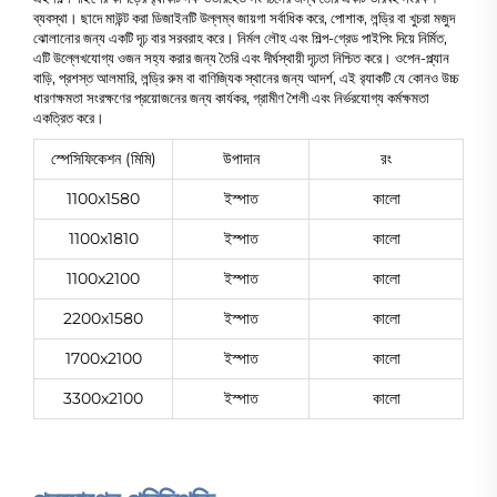
ব্যবস্থা। ছাদে মাউন্ট করা ডিজাইনটি উল্লম্ব জায়গা সর্বাধিক করে, পোশাক, লন্ড্রি বা খুচরা মজুদ
ঝোলানোর জন্য একটি দৃঢ় বার সরবরাহ করে। নির্মল লৌহ এবং শিল্প-গ্রেড পাইপিং দিয়ে নির্মিত,
এটি উল্লেখযোগ্য ওজন সহ্য করার জন্য তৈরি এবং দীর্ঘস্থায়ী দৃঢ়তা নিশ্চিত করে। ওপেন-প্ল্যান
বাড়ি, প্রশস্ত আলমারি, লন্ড্রি রুম বা বাণিজ্যিক স্থানের জন্য আদর্শ, এই র‍্যাকটি যে কোনও উচ্চ
ধারণক্ষমতা সংরক্ষণের প্রয়োজনের জন্য কার্যকর, গ্রামীণ শৈলী এবং নির্ভরযোগ্য কর্মক্ষমতা
একত্রিত করে।
স্পেসিফিকেশন (মিমি)
উপাদান
রং
1100x1580
ইস্পাত
কালো
1100x1810
ইস্পাত
কালো
1100x2100
ইস্পাত
কালো
2200x1580
ইস্পাত
কালো
1700x2100
ইস্পাত
কালো
3300x2100
ইস্পাত
কালো