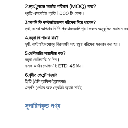
2.
ন্যूনতম অর্ডার পরিমাণ (MOQ) কত?
প্রতি এসকেইউ প্রতি 1,000 টি একক।
3.
আপনি কি কাস্টমাইজেশন পরিষেবা দিয়ে থাকেন?
হ্যাঁ, আমরা আপনার নির্দিষ্ট প্রয়োজনগুলি পূরণ করতে অনুকূলিত সমাধান 
4.
নমুনা কি পাওয়া যায়?
হ্যাঁ, কাস্টমাইজযোগ্য বিকল্পগুলি সহ নমুনা পরিষেবা সরবরাহ করা হয়।
5.
ডেলিভারির সময়সীমা কত?
নমুনা ডেলিভারি: 7 দিন।
বাল্ক অর্ডার ডেলিভারি: ETD: 45 দিন।
6.
গৃহীত পেমেন্ট পদ্ধতি
টি/টি (টেলিগ্রাফিক ট্রান্সফার)
এল/সি (লেটার অফ ক্রেডিট অ্যাট সাইট)
সুপারিশকৃত পণ্য