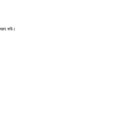
সরবরাহ করি।