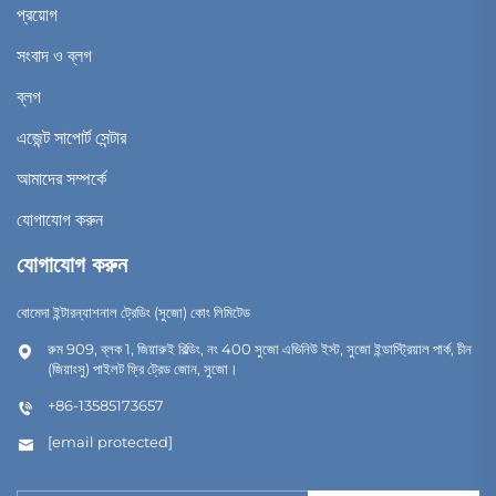
প্রয়োগ
সংবাদ ও ব্লগ
ব্লগ
এজেন্ট সাপোর্ট সেন্টার
আমাদের সম্পর্কে
যোগাযোগ করুন
যোগাযোগ করুন
বোমেদা ইন্টারন্যাশনাল ট্রেডিং (সুজো) কোং লিমিটেড
রুম 909, ব্লক 1, জিয়ারুই বিল্ডিং, নং 400 সুজো এভিনিউ ইস্ট, সুজো ইন্ডাস্ট্রিয়াল পার্ক, চীন
(জিয়াংসু) পাইলট ফ্রি ট্রেড জোন, সুজো।
+86-13585173657
[email protected]