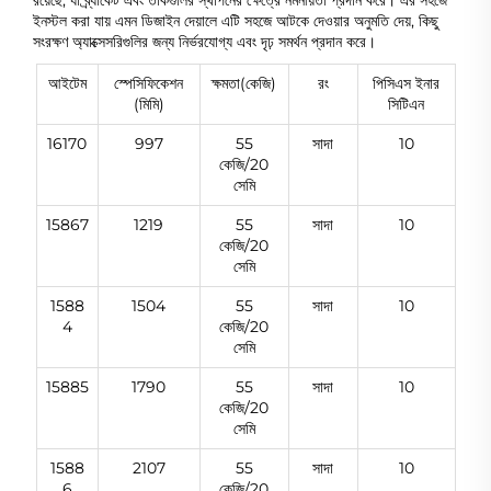
রয়েছে, যা ব্র্যাকেট এবং তাকগুলির স্থাপনের ক্ষেত্রে নমনীয়তা প্রদান করে। এর সহজে
ইনস্টল করা যায় এমন ডিজাইন দেয়ালে এটি সহজে আটকে দেওয়ার অনুমতি দেয়, কিছু
সংরক্ষণ অ্যাক্সেসরিগুলির জন্য নির্ভরযোগ্য এবং দৃঢ় সমর্থন প্রদান করে।
আইটেম
স্পেসিফিকেশন
ক্ষমতা(কেজি)
রং
পিসিএস ইনার
(মিমি)
সিটিএন
16170
997
55
সাদা
10
কেজি/20
সেমি
15867
1219
55
সাদা
10
কেজি/20
সেমি
1588
1504
55
সাদা
10
4
কেজি/20
সেমি
15885
1790
55
সাদা
10
কেজি/20
সেমি
1588
2107
55
সাদা
10
6
কেজি/20