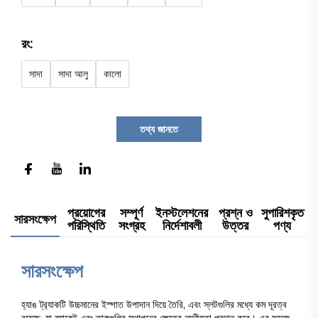
রং:
সাদা
সাদা আলু
কালো
তথ্য জানতে
প্রয়োগের
সম্পূর্ণ
ইনস্টলেশনের
প্রশ্ন ও
সুপারিশকৃত
সারসংক্ষেপ
পরিস্থিতি
সংগ্রহ
নির্দেশাবলী
উত্তর
পণ্য
সারসংক্ষেপ
হ্যাঙ ট্র‍্যাকটি উচ্চমানের ইস্পাত উপাদান দিয়ে তৈরি, এবং স্লটগুলির মধ্যে কম দূরত্ব