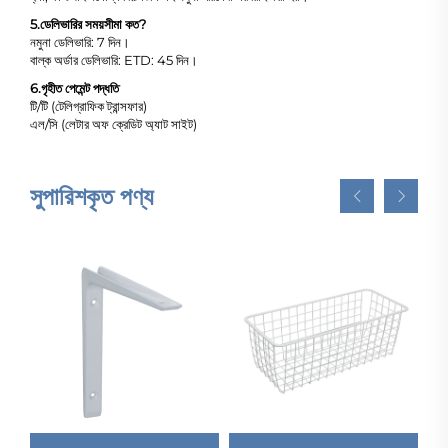
5.
ডেলিভারির সময়সীমা কত?
নমুনা ডেলিভারি: 7 দিন।
বাল্ক অর্ডার ডেলিভারি: ETD: 45 দিন।
6.
গৃহীত পেমেন্ট পদ্ধতি
টি/টি (টেলিগ্রাফিক ট্রান্সফার)
এল/সি (লেটার অফ ক্রেডিট অ্যাট সাইট)
সুপারিশকৃত পণ্য