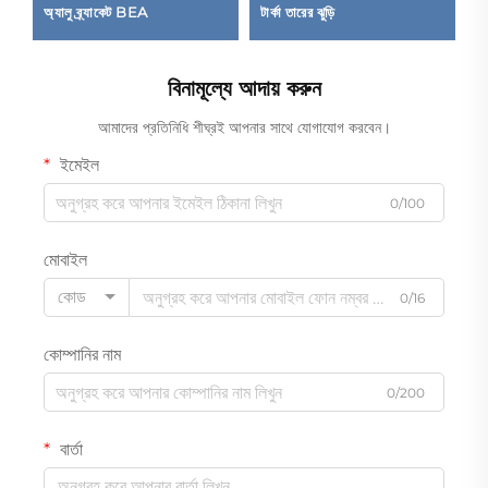
অ্যালু ব্র্যাকেট BEA
টার্কা তারের ঝুড়ি
হ্য
বিনামূল্যে আদায় করুন
আমাদের প্রতিনিধি শীঘ্রই আপনার সাথে যোগাযোগ করবেন।
ইমেইল
0/100
মোবাইল
কোড
0/16
কোম্পানির নাম
0/200
বার্তা