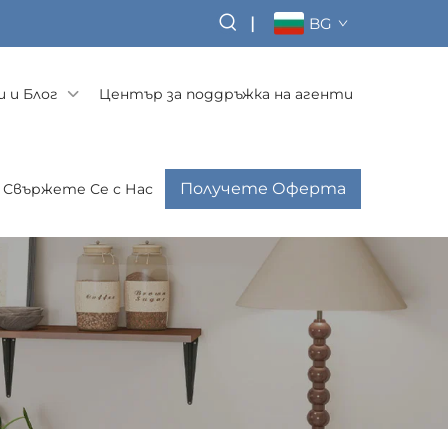
|
BG
 и Блог
Център за поддръжка на агенти
Получете Оферта
Свържете Се с Нас