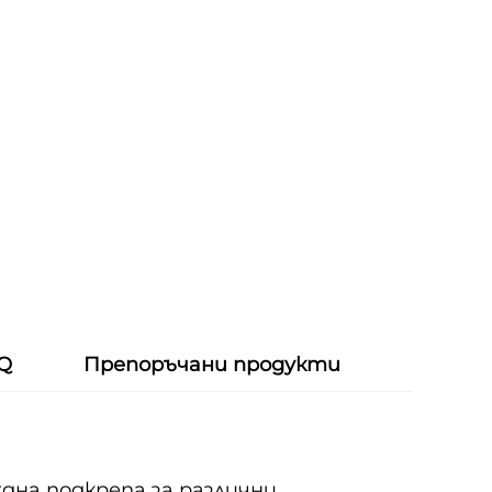
 Q
Препоръчани продукти
дна подкрепа за различни