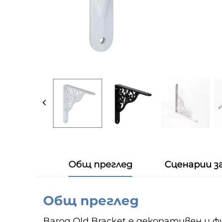
Общ преглед
Сценарии з
Общ преглед
Baroq Old Bracket е декоративен и 