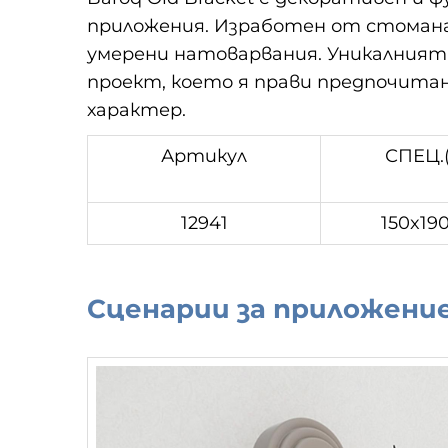
приложения. Изработен от стомана в
умерени натоварвания. Уникалният 
проект, което я прави предпочита
характер.
Артикул
СПЕЦ.
12941
150x190
Сценарии за приложени