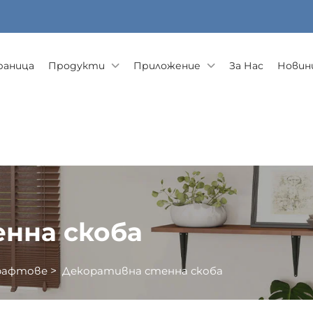
раница
Продукти
Приложение
За Нас
Новини
нна скоба
 рафтове
>
Декоративна стенна скоба