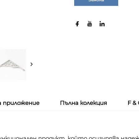
а приложение
Пълна колекция
F &
функционален продукт, който осигурява надеж