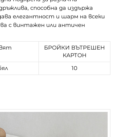
дръжлива, способна да издържа
дава елегантност и шарм на всеки
тва с винтажен или античен
вят
БРОЙКИ ВЪТРЕШЕН
КАРТОН
бял
10