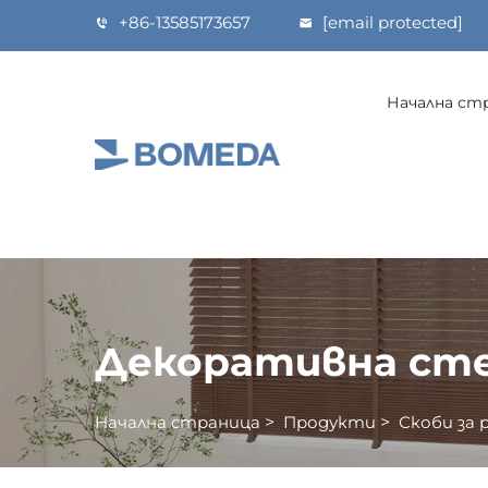
+86-13585173657
[email protected]
Начална ст
Декоративна сте
Начална страница
>
Продукти
>
Скоби за