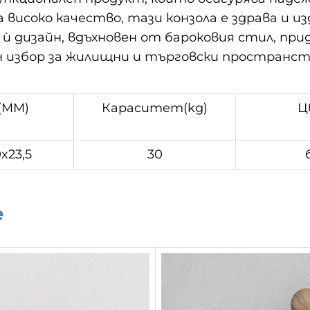
исоко качество, тази конзола е здрава и из
ѝ дизайн, вдъхновен от бароковия стил, при
н избор за жилищни и търговски пространс
(MM)
Кapacитeт(kg)
Ц
x23,5
30
е