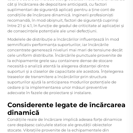
cât și încărcarea de depozitare anticipată, cu factori
suplimentari de siguranță aplicați pentru a ține cont de
condițiile de încărcare dinamică. Inginerii profesioniști
recomandă, în mod obișnuit, factori de siguranță cuprinși
între 2:1 și 4:1, în funcție de gradul de criticitate al aplicației și
de consecințele potențiale ale unei defecțiuni.
Modelele de distribuție a încărcărilor influențează în mod
semnificativ performanța suporturilor, iar încărcările
concentrate generează niveluri mai mari de tensiune decât
cele uniform distribuite. Încărcările punctuale provenite de
la echipamente grele sau containere dense de stocare
necesită o analiză atentă la alegerea distanței dintre
suporturi și a claselor de capacitate ale acestora. Înțelegerea
traseelor de transmitere a încărcărilor prin structura
suporturilor ajută la anticiparea modurilor potențiale de
cedare și la implementarea unor măsuri preventive
adecvate în fazele de proiectare și instalare.
Considerente legate de încărcarea
dinamică
Condițiile reale de încărcare implică adesea forțe dinamice
care depășesc calculele statice ale greutății obiectelor
stocate. Vibrațiile provenite de la echipamentele din