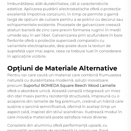
îmbunătățesc atât durabilitatea, cât și caracteristicile
estetice. Aplicarea pudrării electrostatische oferă o protecție
excelentă împotriva coroziunii, în timp ce permite o gamă
largă de opțiuni de culoare pentru a se potrivi cu decorul sau
echipamentele existente. Procesele de galvanizare creează
straturi barieră de zinc care previn formarea ruginii în medii
umede sau în aer liber. Galvanizarea prin scufundare în baie
fierbinte oferă o protecție superioară comparativ cu
variantele electroplacate, deși poate duce la texturi de
suprafață ușor mai aspre, ceea ce trebuie luat în considerare
în aplicațiile vizibile.
Opțiuni de Materiale Alternative
Pentru cei care caută un material care combină frumusețea
naturală cu durabilitatea modernă, soluții inovatoare
precum
Suportul BOMEDA Square Beech Wood Lamelle
oferă o abordare unică. Această consolă integrează un miez
din oțel masiv pentru rezistență structurală, împreună cu o
acoperire din lamelle de fag premium, creând un hibrid care
susține o sarcină semnificativă, oferind în același timp un
aspect cald, inspirat din stilul scandinav. Ilustrează modul în
care inovația materială poate satisface nevoi diverse.
Consolele din aluminiu oferă performanță ușoară, cu
proprietăți excelente de rezistență la coroziune, fiind