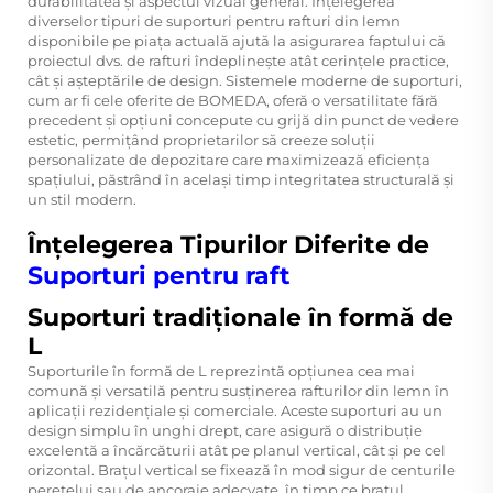
durabilitatea și aspectul vizual general. Înțelegerea
diverselor tipuri de suporturi pentru rafturi din lemn
disponibile pe piața actuală ajută la asigurarea faptului că
proiectul dvs. de rafturi îndeplinește atât cerințele practice,
cât și așteptările de design. Sistemele moderne de suporturi,
cum ar fi cele oferite de BOMEDA, oferă o versatilitate fără
precedent și opțiuni concepute cu grijă din punct de vedere
estetic, permițând proprietarilor să creeze soluții
personalizate de depozitare care maximizează eficiența
spațiului, păstrând în același timp integritatea structurală și
un stil modern.
Înțelegerea Tipurilor Diferite de
Suporturi pentru raft
Suporturi tradiționale în formă de
L
Suporturile în formă de L reprezintă opțiunea cea mai
comună și versatilă pentru susținerea rafturilor din lemn în
aplicații rezidențiale și comerciale. Aceste suporturi au un
design simplu în unghi drept, care asigură o distribuție
excelentă a încărcăturii atât pe planul vertical, cât și pe cel
orizontal. Brațul vertical se fixează în mod sigur de centurile
peretelui sau de ancoraje adecvate, în timp ce brațul