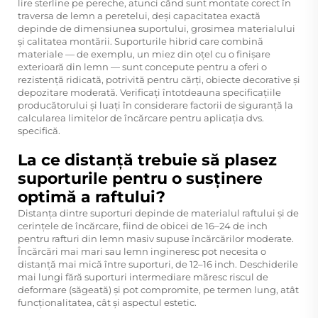
lire sterline pe pereche, atunci când sunt montate corect în
traversa de lemn a peretelui, deși capacitatea exactă
depinde de dimensiunea suportului, grosimea materialului
și calitatea montării. Suporturile hibrid care combină
materiale — de exemplu, un miez din oțel cu o finișare
exterioară din lemn — sunt concepute pentru a oferi o
rezistență ridicată, potrivită pentru cărți, obiecte decorative și
depozitare moderată. Verificați întotdeauna specificațiile
producătorului și luați în considerare factorii de siguranță la
calcularea limitelor de încărcare pentru aplicația dvs.
specifică.
La ce distanță trebuie să plasez
suporturile pentru o susținere
optimă a raftului?
Distanța dintre suporturi depinde de materialul raftului și de
cerințele de încărcare, fiind de obicei de 16–24 de inch
pentru rafturi din lemn masiv supuse încărcărilor moderate.
Încărcări mai mari sau lemn ingineresc pot necesita o
distanță mai mică între suporturi, de 12–16 inch. Deschiderile
mai lungi fără suporturi intermediare măresc riscul de
deformare (săgeată) și pot compromite, pe termen lung, atât
funcționalitatea, cât și aspectul estetic.