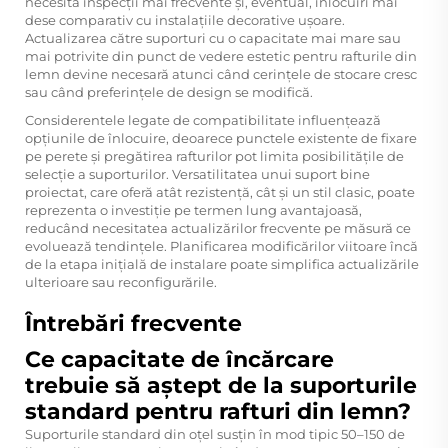
necesita inspecții mai frecvente și, eventual, înlocuiri mai
dese comparativ cu instalațiile decorative ușoare.
Actualizarea către suporturi cu o capacitate mai mare sau
mai potrivite din punct de vedere estetic pentru rafturile din
lemn devine necesară atunci când cerințele de stocare cresc
sau când preferințele de design se modifică.
Considerentele legate de compatibilitate influențează
opțiunile de înlocuire, deoarece punctele existente de fixare
pe perete și pregătirea rafturilor pot limita posibilitățile de
selecție a suporturilor. Versatilitatea unui suport bine
proiectat, care oferă atât rezistență, cât și un stil clasic, poate
reprezenta o investiție pe termen lung avantajoasă,
reducând necesitatea actualizărilor frecvente pe măsură ce
evoluează tendințele. Planificarea modificărilor viitoare încă
de la etapa inițială de instalare poate simplifica actualizările
ulterioare sau reconfigurările.
Întrebări frecvente
Ce capacitate de încărcare
trebuie să aștept de la suporturile
standard pentru rafturi din lemn?
Suporturile standard din oțel susțin în mod tipic 50–150 de