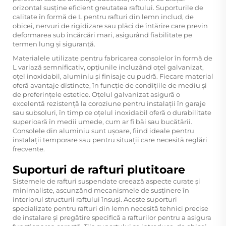
orizontal susține eficient greutatea raftului. Suporturile de
calitate în formă de L pentru rafturi din lemn includ, de
obicei, nervuri de rigidizare sau plăci de întărire care previn
deformarea sub încărcări mari, asigurând fiabilitate pe
termen lung și siguranță.
Materialele utilizate pentru fabricarea consolelor în formă de
L variază semnificativ, opțiunile incluzând oțel galvanizat,
oțel inoxidabil, aluminiu și finisaje cu pudră. Fiecare material
oferă avantaje distincte, în funcție de condițiile de mediu și
de preferințele estetice. Oțelul galvanizat asigură o
excelentă rezistență la coroziune pentru instalații în garaje
sau subsoluri, în timp ce oțelul inoxidabil oferă o durabilitate
superioară în medii umede, cum ar fi băi sau bucătării.
Consolele din aluminiu sunt ușoare, fiind ideale pentru
instalații temporare sau pentru situații care necesită reglări
frecvente.
Suporturi de rafturi plutitoare
Sistemele de rafturi suspendate creează aspecte curate și
minimaliste, ascunzând mecanismele de susținere în
interiorul structurii raftului însuși. Aceste suporturi
specializate pentru rafturi din lemn necesită tehnici precise
de instalare și pregătire specifică a rafturilor pentru a asigura