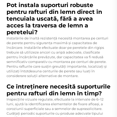
Pot instala suporturi robuste
pentru rafturi din lemn direct în
tencuiala uscată, fără a avea
acces la traversa de lemn a
peretelui?
Instalările de înaltă rezistență necesită montarea pe centuri
de perete pentru siguranța maximă și capacitatea de
încărcare. Instalările efectuate doar pe peretele din rigips
trebuie să utilizeze ancori cu aripă adecvate, clasificate
pentru încărcările prevăzute, dar capacitatea va fi redusă
semnificativ comparativ cu montarea pe centuri de perete.
Pentru rafturile care susțin greutăți importante, localizați și
utilizați întotdeauna centurile de perete sau luați în
considerare soluții alternative de montare.
Ce întreținere necesită suporturile
pentru rafturi din lemn în timp?
Inspecțiile vizuale regulate, efectuate la intervale de 6–12
luni, ajută la identificarea elementelor de fixare afloași, a
coroziunii superficiale sau a semnelor de suprasolicitare.
Curățați periodic suporturile cu produse adecvate tipului