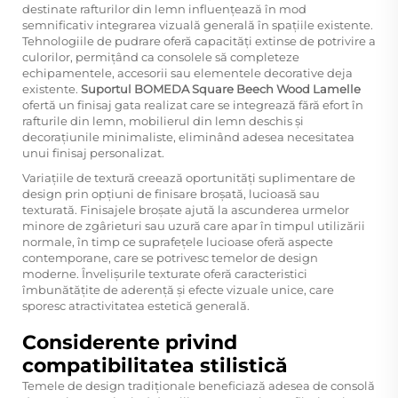
destinate rafturilor din lemn influențează în mod
semnificativ integrarea vizuală generală în spațiile existente.
Tehnologiile de pudrare oferă capacități extinse de potrivire a
culorilor, permițând ca consolele să completeze
echipamentele, accesorii sau elementele decorative deja
existente.
Suportul BOMEDA Square Beech Wood Lamelle
ofertă un finisaj gata realizat care se integrează fără efort în
rafturile din lemn, mobilierul din lemn deschis și
decorațiunile minimaliste, eliminând adesea necesitatea
unui finisaj personalizat.
Variațiile de textură creează oportunități suplimentare de
design prin opțiuni de finisare broșată, lucioasă sau
texturată. Finisajele broșate ajută la ascunderea urmelor
minore de zgârieturi sau uzură care apar în timpul utilizării
normale, în timp ce suprafețele lucioase oferă aspecte
contemporane, care se potrivesc temelor de design
moderne. Învelișurile texturate oferă caracteristici
îmbunătățite de aderență și efecte vizuale unice, care
sporesc atractivitatea estetică generală.
Considerente privind
compatibilitatea stilistică
Temele de design tradiționale beneficiază adesea de consolă