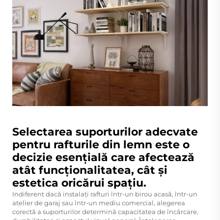
Selectarea suporturilor adecvate
pentru rafturile din lemn este o
decizie esențială care afectează
atât funcționalitatea, cât și
estetica oricărui spațiu.
Indiferent dacă instalați rafturi într-un birou acasă, într-un
atelier de garaj sau într-un mediu comercial, alegerea
corectă a suporturilor determină capacitatea de încărcare,