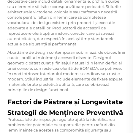
decorative care includ detalii ornamentale, profiluri curbe
sau elemente stilistice corespunzătoare perioadei. Stilurile
arhitecturale victoriene, coloniale sau craftsman necesită
console pentru rafturi din lemn care să completeze
vocabularul de design existent prin proporții și execuție
adecvate ale detaliilor. Producătorii de accesorii de
reproducere oferă opțiuni istoric corecte, care păstrează
autenticitatea, dar respectă în același timp standardele
actuale de siguranță și performanță.
Abordările de design contemporan subliniază, de obicei, linii
curate, profiluri minime și accesorii discrete. Designul
geometric pătrat curat și finisajul natural din lemn de fag al
unei console, cum este cea oferită de BOMEDA, se potrivesc
în mod intrinsec interiorului modern, scandinav sau rustic-
modern. Stilul industrial include elemente de fixare expuse,
materiale brute și estetică utilitară, care celebrizează
principiile de design funcțional.
Factori de Păstrare și Longevitate
Strategii de Menținere Preventivă
Protocoalele de inspecție regulate ajută la identificarea
problemelor potențiale cu suporturile pentru rafturi din
lemn înainte ca acestea să compromită siguranța sau