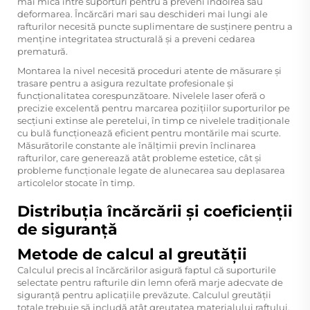
mai mică între suporturi pentru a preveni îndoirea sau
deformarea. Încărcări mari sau deschideri mai lungi ale
rafturilor necesită puncte suplimentare de susținere pentru a
menține integritatea structurală și a preveni cedarea
prematură.
Montarea la nivel necesită proceduri atente de măsurare și
trasare pentru a asigura rezultate profesionale și
funcționalitatea corespunzătoare. Nivelele laser oferă o
precizie excelentă pentru marcarea pozițiilor suporturilor pe
secțiuni extinse ale peretelui, în timp ce nivelele tradiționale
cu bulă funcționează eficient pentru montările mai scurte.
Măsurătorile constante ale înălțimii previn înclinarea
rafturilor, care generează atât probleme estetice, cât și
probleme funcționale legate de alunecarea sau deplasarea
articolelor stocate în timp.
Distribuția încărcării și coeficienții
de siguranță
Metode de calcul al greutății
Calculul precis al încărcărilor asigură faptul că suporturile
selectate pentru rafturile din lemn oferă marje adecvate de
siguranță pentru aplicațiile prevăzute. Calculul greutății
totale trebuie să includă atât greutatea materialului raftului,