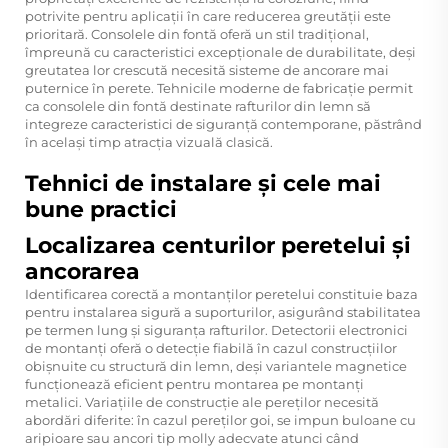
potrivite pentru aplicații în care reducerea greutății este
prioritară. Consolele din fontă oferă un stil tradițional,
împreună cu caracteristici excepționale de durabilitate, deși
greutatea lor crescută necesită sisteme de ancorare mai
puternice în perete. Tehnicile moderne de fabricație permit
ca consolele din fontă destinate rafturilor din lemn să
integreze caracteristici de siguranță contemporane, păstrând
în același timp atracția vizuală clasică.
Tehnici de instalare și cele mai
bune practici
Localizarea centurilor peretelui și
ancorarea
Identificarea corectă a montanților peretelui constituie baza
pentru instalarea sigură a suporturilor, asigurând stabilitatea
pe termen lung și siguranța rafturilor. Detectorii electronici
de montanți oferă o detecție fiabilă în cazul construcțiilor
obișnuite cu structură din lemn, deși variantele magnetice
funcționează eficient pentru montarea pe montanți
metalici. Variațiile de construcție ale pereților necesită
abordări diferite: în cazul pereților goi, se impun buloane cu
aripioare sau ancori tip molly adecvate atunci când