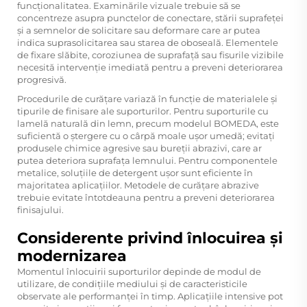
funcționalitatea. Examinările vizuale trebuie să se
concentreze asupra punctelor de conectare, stării suprafeței
și a semnelor de solicitare sau deformare care ar putea
indica suprasolicitarea sau starea de oboseală. Elementele
de fixare slăbite, coroziunea de suprafață sau fisurile vizibile
necesită intervenție imediată pentru a preveni deteriorarea
progresivă.
Procedurile de curățare variază în funcție de materialele și
tipurile de finisare ale suporturilor. Pentru suporturile cu
lamelă naturală din lemn, precum modelul BOMEDA, este
suficientă o ștergere cu o cârpă moale ușor umedă; evitați
produsele chimice agresive sau bureții abrazivi, care ar
putea deteriora suprafața lemnului. Pentru componentele
metalice, soluțiile de detergent ușor sunt eficiente în
majoritatea aplicațiilor. Metodele de curățare abrazive
trebuie evitate întotdeauna pentru a preveni deteriorarea
finisajului.
Considerente privind înlocuirea și
modernizarea
Momentul înlocuirii suporturilor depinde de modul de
utilizare, de condițiile mediului și de caracteristicile
observate ale performanței în timp. Aplicațiile intensive pot