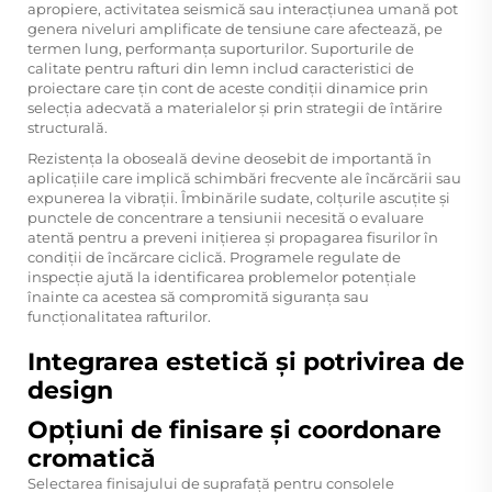
apropiere, activitatea seismică sau interacțiunea umană pot
genera niveluri amplificate de tensiune care afectează, pe
termen lung, performanța suporturilor. Suporturile de
calitate pentru rafturi din lemn includ caracteristici de
proiectare care țin cont de aceste condiții dinamice prin
selecția adecvată a materialelor și prin strategii de întărire
structurală.
Rezistența la oboseală devine deosebit de importantă în
aplicațiile care implică schimbări frecvente ale încărcării sau
expunerea la vibrații. Îmbinările sudate, colțurile ascuțite și
punctele de concentrare a tensiunii necesită o evaluare
atentă pentru a preveni inițierea și propagarea fisurilor în
condiții de încărcare ciclică. Programele regulate de
inspecție ajută la identificarea problemelor potențiale
înainte ca acestea să compromită siguranța sau
funcționalitatea rafturilor.
Integrarea estetică și potrivirea de
design
Opțiuni de finisare și coordonare
cromatică
Selectarea finisajului de suprafață pentru consolele