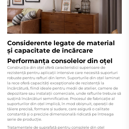
Considerente legate de material
și capacitate de încărcare
Performanța consolelor din oțel
Construcția din oțel oferă caracteristici superioare de
rezistență pentru aplicații intensive care necesită suporturi
robuste pentru rafturi din lemn. Suporturile din oțel laminat
la rece oferă capacități excepționale de rezistență la
încărcătură, fiind ideale pentru medii de atelier, camere de
depozitare sau instalații comerciale, unde rafturile trebuie să
susțină încărcături semnificative. Procesul de fabricație al
suporturilor din oțel implică, în mod obișnuit, operații de
tăiere precisă, formare și sudare, care asigură o calitate
constantă și o precizie dimensională ridicată pe întreaga
serie de producție.
Tratamentele de suprafață pentru consolele din oțel