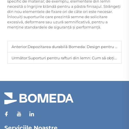
specific de material; de exemplu, elementele din lemn
necesită o îngrijire blândă pentru a păstra finisajul. Strângeți
din nou elementele de fixare ori de câte ori este necesar.
Înlocuiți suporturile care prezintă semne de solicitare
excesivă, deformare sau uzură semnificativă, pentru a
menține standardele de siguranță și performanță.
Anterior:
Depozitarea durabilă Bomeda: Design pentru Pământ, trăiește pentru confort
Următor:
Suporturi pentru rafturi din lemn: Cum să obțineți un afișaj elegant și rezistent
Serviciile Noastre