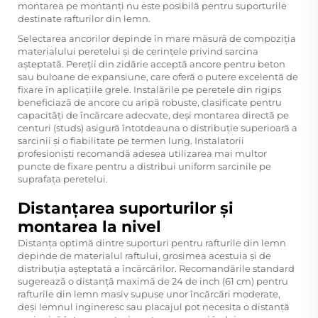
montarea pe montanți nu este posibilă pentru suporturile
destinate rafturilor din lemn.
Selectarea ancorilor depinde în mare măsură de compoziția
materialului peretelui și de cerințele privind sarcina
așteptată. Pereții din zidărie acceptă ancore pentru beton
sau buloane de expansiune, care oferă o putere excelentă de
fixare în aplicațiile grele. Instalările pe peretele din rigips
beneficiază de ancore cu aripă robuste, clasificate pentru
capacități de încărcare adecvate, deși montarea directă pe
centuri (studs) asigură întotdeauna o distribuție superioară a
sarcinii și o fiabilitate pe termen lung. Instalatorii
profesioniști recomandă adesea utilizarea mai multor
puncte de fixare pentru a distribui uniform sarcinile pe
suprafața peretelui.
Distanțarea suporturilor și
montarea la nivel
Distanța optimă dintre suporturi pentru rafturile din lemn
depinde de materialul raftului, grosimea acestuia și de
distribuția așteptată a încărcărilor. Recomandările standard
sugerează o distanță maximă de 24 de inch (61 cm) pentru
rafturile din lemn masiv supuse unor încărcări moderate,
deși lemnul ingineresc sau placajul pot necesita o distanță