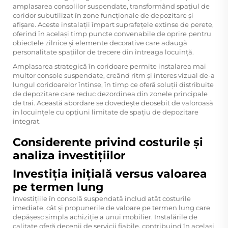
amplasarea consolilor suspendate, transformând spațiul de
coridor subutilizat în zone funcționale de depozitare și
afișare. Aceste instalații împart suprafețele extinse de perete,
oferind în același timp puncte convenabile de oprire pentru
obiectele zilnice și elemente decorative care adaugă
personalitate spațiilor de trecere din întreaga locuință.
Amplasarea strategică în coridoare permite instalarea mai
multor console suspendate, creând ritm și interes vizual de-a
lungul coridoarelor întinse, în timp ce oferă soluții distribuite
de depozitare care reduc dezordinea din zonele principale
de trai. Această abordare se dovedește deosebit de valoroasă
în locuințele cu opțiuni limitate de spațiu de depozitare
integrat.
Considerente privind costurile și
analiza investițiilor
Investiția inițială versus valoarea
pe termen lung
Investițiile în consolă suspendată includ atât costurile
imediate, cât și propunerile de valoare pe termen lung care
depășesc simpla achiziție a unui mobilier. Instalările de
calitate oferă decenii de servicii fiabile, contribuind în același