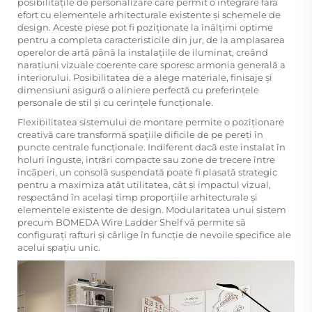
posibilitățile de personalizare care permit o integrare fără
efort cu elementele arhitecturale existente și schemele de
design. Aceste piese pot fi poziționate la înălțimi optime
pentru a completa caracteristicile din jur, de la amplasarea
operelor de artă până la instalațiile de iluminat, creând
narațiuni vizuale coerente care sporesc armonia generală a
interiorului. Posibilitatea de a alege materiale, finisaje și
dimensiuni asigură o aliniere perfectă cu preferințele
personale de stil și cu cerințele funcționale.
Flexibilitatea sistemului de montare permite o poziționare
creativă care transformă spațiile dificile de pe pereți în
puncte centrale funcționale. Indiferent dacă este instalat în
holuri înguste, intrări compacte sau zone de trecere între
încăperi, un consolă suspendată poate fi plasată strategic
pentru a maximiza atât utilitatea, cât și impactul vizual,
respectând în același timp proporțiile arhitecturale și
elementele existente de design. Modularitatea unui sistem
precum BOMEDA Wire Ladder Shelf vă permite să
configurați rafturi și cârlige în funcție de nevoile specifice ale
acelui spațiu unic.