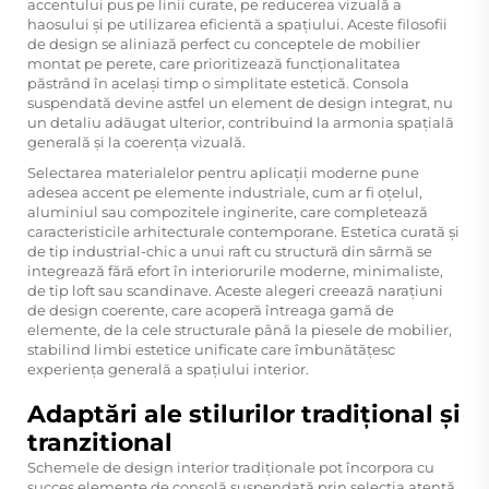
accentului pus pe linii curate, pe reducerea vizuală a
haosului și pe utilizarea eficientă a spațiului. Aceste filosofii
de design se aliniază perfect cu conceptele de mobilier
montat pe perete, care prioritizează funcționalitatea
păstrând în același timp o simplitate estetică. Consola
suspendată devine astfel un element de design integrat, nu
un detaliu adăugat ulterior, contribuind la armonia spațială
generală și la coerența vizuală.
Selectarea materialelor pentru aplicații moderne pune
adesea accent pe elemente industriale, cum ar fi oțelul,
aluminiul sau compozitele inginerite, care completează
caracteristicile arhitecturale contemporane. Estetica curată și
de tip industrial-chic a unui raft cu structură din sârmă se
integrează fără efort în interiorurile moderne, minimaliste,
de tip loft sau scandinave. Aceste alegeri creează narațiuni
de design coerente, care acoperă întreaga gamă de
elemente, de la cele structurale până la piesele de mobilier,
stabilind limbi estetice unificate care îmbunătățesc
experiența generală a spațiului interior.
Adaptări ale stilurilor tradițional și
tranzitional
Schemele de design interior tradiționale pot încorpora cu
succes elemente de consolă suspendată prin selecția atentă