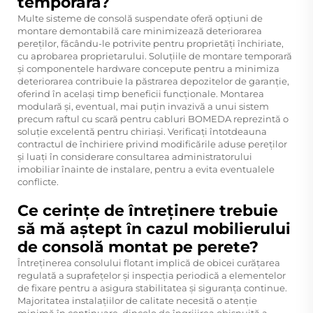
temporară?
Multe sisteme de consolă suspendate oferă opțiuni de
montare demontabilă care minimizează deteriorarea
pereților, făcându-le potrivite pentru proprietăți închiriate,
cu aprobarea proprietarului. Soluțiile de montare temporară
și componentele hardware concepute pentru a minimiza
deteriorarea contribuie la păstrarea depozitelor de garanție,
oferind în același timp beneficii funcționale. Montarea
modulară și, eventual, mai puțin invazivă a unui sistem
precum raftul cu scară pentru cabluri BOMEDA reprezintă o
soluție excelentă pentru chiriași. Verificați întotdeauna
contractul de închiriere privind modificările aduse pereților
și luați în considerare consultarea administratorului
imobiliar înainte de instalare, pentru a evita eventualele
conflicte.
Ce cerințe de întreținere trebuie
să mă aștept în cazul mobilierului
de consolă montat pe perete?
Întreținerea consolului flotant implică de obicei curățarea
regulată a suprafețelor și inspecția periodică a elementelor
de fixare pentru a asigura stabilitatea și siguranța continue.
Majoritatea instalațiilor de calitate necesită o atenție
minimă în continuare, dincolo de îngrijirea obișnuită a