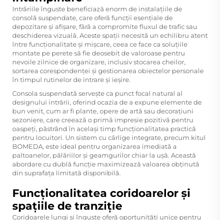
Intrăriile înguste beneficiază enorm de instalațiile de
consolă suspendate, care oferă funcții esențiale de
depozitare și afișare, fără a compromite fluxul de trafic sau
deschiderea vizuală. Aceste spații necesită un echilibru atent
între funcționalitate și mișcare, ceea ce face ca soluțiile
montate pe perete să fie deosebit de valoroase pentru
nevoile zilnice de organizare, inclusiv stocarea cheilor,
sortarea corespondenței și gestionarea obiectelor personale
în timpul rutinelor de intrare și ieșire.
Consola suspendată servește ca punct focal natural al
designului intrării, oferind ocazia de a expune elemente de
bun venit, cum ar fi plante, opere de artă sau decorațiuni
sezoniere, care creează o primă impresie pozitivă pentru
oaspeți, păstrând în același timp funcționalitatea practică
pentru locuitori. Un sistem cu cârlige integrate, precum kitul
BOMEDA, este ideal pentru organizarea imediată a
paltoanelor, pălăriilor și geamgurilor chiar la ușă. Această
abordare cu dublă funcție maximizează valoarea obținută
din suprafața limitată disponibilă.
Funcționalitatea coridoarelor și
spațiile de tranziție
Coridoarele lungi și înguste oferă oportunități unice pentru