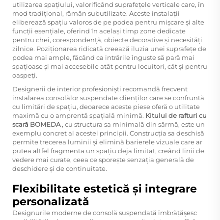
utilizarea spațiului, valorificând suprafețele verticale care, în
mod tradițional, rămân subutilizate. Aceste instalații
eliberează spațiu valoros de pe podea pentru mișcare și alte
funcții esențiale, oferind în același timp zone dedicate
pentru chei, corespondență, obiecte decorative și necesități
zilnice. Poziționarea ridicată creează iluzia unei suprafețe de
podea mai ample, făcând ca intrările înguste să pară mai
spațioase și mai accesebile atât pentru locuitori, cât și pentru
oaspeți.
Designerii de interior profesioniști recomandă frecvent
instalarea consolălor suspendate clienților care se confruntă
cu limitări de spațiu, deoarece aceste piese oferă o utilitate
maximă cu o amprentă spațială minimă.
Kitului de rafturi cu
scară BOMEDA
, cu structura sa minimală din sârmă, este un
exemplu concret al acestei principii. Construcția sa deschisă
permite trecerea luminii și elimină barierele vizuale care ar
putea altfel fragmenta un spațiu deja limitat, creând linii de
vedere mai curate, ceea ce sporește senzația generală de
deschidere și de continuitate.
Flexibilitate estetică și integrare
personalizată
Designurile moderne de consolă suspendată îmbrățășesc