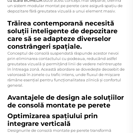
cu scară BOMEDA
duce acest concept mai departe, oferind
un sistem modular montat pe perete care asigură spațiu de
depozitare fără greutatea vizuală a unui element masiv.
Trăirea contemporană necesită
soluții inteligente de depozitare
care să se adapteze diverselor
constrângeri spațiale.
Conceptul de consolă suspendată răspunde acestor nevoi
prin eliminarea contactului cu podeaua, reducând astfel
greutatea vizuală și permițând linii de vedere neîntrerupte
în întreaga zonă. Această abordare se dovedește deosebit de
valoroasă în zonele cu trafic intens, unde fluxul de mișcare
rămâne esențial pentru funcționalitatea zilnică și confortul
general.
Avantajele de design ale soluțiilor
de consolă montate pe perete
Optimizarea spațiului prin
integrare verticală
Designurile de consolă montate pe perete transformă