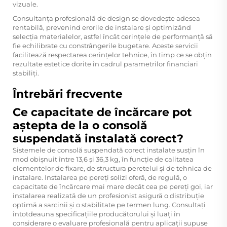
vizuale.
Consultanța profesională de design se dovedește adesea
rentabilă, prevenind erorile de instalare și optimizând
selecția materialelor, astfel încât cerințele de performanță să
fie echilibrate cu constrângerile bugetare. Aceste servicii
facilitează respectarea cerințelor tehnice, în timp ce se obțin
rezultate estetice dorite în cadrul parametrilor financiari
stabiliți.
Întrebări frecvente
Ce capacitate de încărcare pot
aștepta de la o consolă
suspendată instalată corect?
Sistemele de consolă suspendată corect instalate susțin în
mod obișnuit între 13,6 și 36,3 kg, în funcție de calitatea
elementelor de fixare, de structura peretelui și de tehnica de
instalare. Instalarea pe pereți solizi oferă, de regulă, o
capacitate de încărcare mai mare decât cea pe pereți goi, iar
instalarea realizată de un profesionist asigură o distribuție
optimă a sarcinii și o stabilitate pe termen lung. Consultați
întotdeauna specificațiile producătorului și luați în
considerare o evaluare profesională pentru aplicații supuse