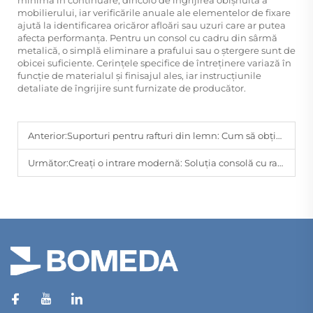
mobilierului, iar verificările anuale ale elementelor de fixare
ajută la identificarea oricăror afloări sau uzuri care ar putea
afecta performanța. Pentru un consol cu cadru din sârmă
metalică, o simplă eliminare a prafului sau o ștergere sunt de
obicei suficiente. Cerințele specifice de întreținere variază în
funcție de materialul și finisajul ales, iar instrucțiunile
detaliate de îngrijire sunt furnizate de producător.
Anterior:
Suporturi pentru rafturi din lemn: Cum să obțineți un afișaj elegant și rezistent
Următor:
Creați o intrare modernă: Soluția consolă cu raft suspendat