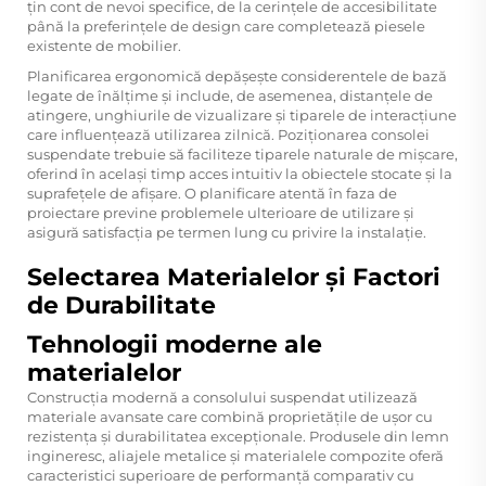
țin cont de nevoi specifice, de la cerințele de accesibilitate
până la preferințele de design care completează piesele
existente de mobilier.
Planificarea ergonomică depășește considerentele de bază
legate de înălțime și include, de asemenea, distanțele de
atingere, unghiurile de vizualizare și tiparele de interacțiune
care influențează utilizarea zilnică. Poziționarea consolei
suspendate trebuie să faciliteze tiparele naturale de mișcare,
oferind în același timp acces intuitiv la obiectele stocate și la
suprafețele de afișare. O planificare atentă în faza de
proiectare previne problemele ulterioare de utilizare și
asigură satisfacția pe termen lung cu privire la instalație.
Selectarea Materialelor și Factori
de Durabilitate
Tehnologii moderne ale
materialelor
Construcția modernă a consolului suspendat utilizează
materiale avansate care combină proprietățile de ușor cu
rezistența și durabilitatea excepționale. Produsele din lemn
ingineresc, aliajele metalice și materialele compozite oferă
caracteristici superioare de performanță comparativ cu