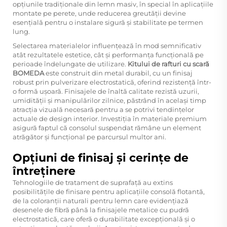
opțiunile tradiționale din lemn masiv, în special în aplicațiile
montate pe perete, unde reducerea greutății devine
esențială pentru o instalare sigură și stabilitate pe termen
lung.
Selectarea materialelor influențează în mod semnificativ
atât rezultatele estetice, cât și performanța funcțională pe
perioade îndelungate de utilizare.
Kitului de rafturi cu scară
BOMEDA
este construit din metal durabil, cu un finisaj
robust prin pulverizare electrostatică, oferind rezistență într-
o formă ușoară. Finisajele de înaltă calitate rezistă uzurii,
umidității și manipulărilor zilnice, păstrând în același timp
atracția vizuală necesară pentru a se potrivi tendințelor
actuale de design interior. Investiția în materiale premium
asigură faptul că consolul suspendat rămâne un element
atrăgător și funcțional pe parcursul multor ani.
Opțiuni de finisaj și cerințe de
întreținere
Tehnologiile de tratament de suprafață au extins
posibilitățile de finisare pentru aplicațiile consolă flotantă,
de la coloranții naturali pentru lemn care evidențiază
desenele de fibră până la finisajele metalice cu pudră
electrostatică, care oferă o durabilitate excepțională și o