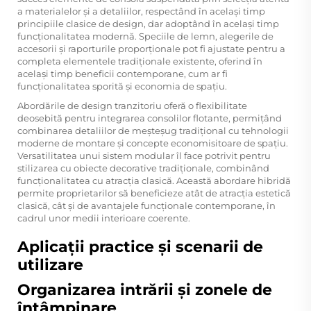
a materialelor și a detaliilor, respectând în același timp
principiile clasice de design, dar adoptând în același timp
funcționalitatea modernă. Speciile de lemn, alegerile de
accesorii și raporturile proporționale pot fi ajustate pentru a
completa elementele tradiționale existente, oferind în
același timp beneficii contemporane, cum ar fi
funcționalitatea sporită și economia de spațiu.
Abordările de design tranzitoriu oferă o flexibilitate
deosebită pentru integrarea consolilor flotante, permițând
combinarea detaliilor de meșteșug tradițional cu tehnologii
moderne de montare și concepte economisitoare de spațiu.
Versatilitatea unui sistem modular îl face potrivit pentru
stilizarea cu obiecte decorative tradiționale, combinând
funcționalitatea cu atracția clasică. Această abordare hibridă
permite proprietarilor să beneficieze atât de atracția estetică
clasică, cât și de avantajele funcționale contemporane, în
cadrul unor medii interioare coerente.
Aplicații practice și scenarii de
utilizare
Organizarea intrării și zonele de
întâmpinare