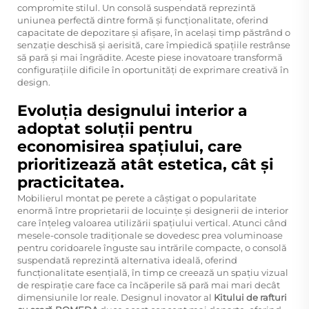
compromite stilul. Un consolă suspendată reprezintă
uniunea perfectă dintre formă și funcționalitate, oferind
capacitate de depozitare și afișare, în același timp păstrând o
senzație deschisă și aerisită, care împiedică spațiile restrânse
să pară și mai îngrădite. Aceste piese inovatoare transformă
configurațiile dificile în oportunități de exprimare creativă în
design.
Evoluția designului interior a
adoptat soluții pentru
economisirea spațiului, care
prioritizează atât estetica, cât și
practicitatea.
Mobilierul montat pe perete a câștigat o popularitate
enormă între proprietarii de locuințe și designerii de interior
care înțeleg valoarea utilizării spațiului vertical. Atunci când
mesele-console tradiționale se dovedesc prea voluminoase
pentru coridoarele înguste sau intrările compacte, o consolă
suspendată reprezintă alternativa ideală, oferind
funcționalitate esențială, în timp ce creează un spațiu vizual
de respirație care face ca încăperile să pară mai mari decât
dimensiunile lor reale. Designul inovator al
Kitului de rafturi