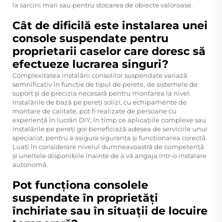
la sarcini mari sau pentru stocarea de obiecte valoroase.
Cât de dificilă este instalarea unei
console suspendate pentru
proprietarii caselor care doresc să
efectueze lucrarea singuri?
Complexitatea instalării consolilor suspendate variază
semnificativ în funcție de tipul de perete, de sistemele de
suport și de precizia necesară pentru montarea la nivel.
Instalările de bază pe pereți solizi, cu echipamente de
montare de calitate, pot fi realizate de persoane cu
experiență în lucrări DIY, în timp ce aplicațiile complexe sau
instalările pe pereți goi beneficiază adesea de serviciile unui
specialist, pentru a asigura siguranța și funcționarea corectă.
Luați în considerare nivelul dumneavoastră de competență
și uneltele disponibile înainte de a vă angaja într-o instalare
autonomă.
Pot funcționa consolele
suspendate în proprietăți
închiriate sau în situații de locuire