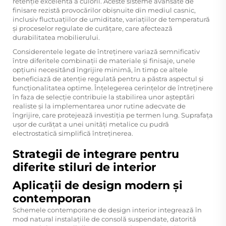
retenție excelentă a culorii. Aceste sisteme avansate de
finisare rezistă provocărilor obișnuite din mediul casnic,
inclusiv fluctuațiilor de umiditate, variațiilor de temperatură
și proceselor regulate de curățare, care afectează
durabilitatea mobilierului.
Considerentele legate de întreținere variază semnificativ
între diferitele combinații de materiale și finisaje, unele
opțiuni necesitând îngrijire minimă, în timp ce altele
beneficiază de atenție regulată pentru a păstra aspectul și
funcționalitatea optime. Înțelegerea cerințelor de întreținere
în faza de selecție contribuie la stabilirea unor așteptări
realiste și la implementarea unor rutine adecvate de
îngrijire, care protejează investiția pe termen lung. Suprafața
ușor de curățat a unei unități metalice cu pudră
electrostatică simplifică întreținerea.
Strategii de integrare pentru
diferite stiluri de interior
Aplicații de design modern și
contemporan
Schemele contemporane de design interior integrează în
mod natural instalațiile de consolă suspendate, datorită