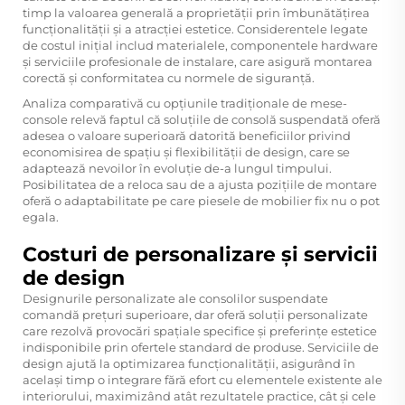
timp la valoarea generală a proprietății prin îmbunătățirea
funcționalității și a atracției estetice. Considerentele legate
de costul inițial includ materialele, componentele hardware
și serviciile profesionale de instalare, care asigură montarea
corectă și conformitatea cu normele de siguranță.
Analiza comparativă cu opțiunile tradiționale de mese-
console relevă faptul că soluțiile de consolă suspendată oferă
adesea o valoare superioară datorită beneficiilor privind
economisirea de spațiu și flexibilității de design, care se
adaptează nevoilor în evoluție de-a lungul timpului.
Posibilitatea de a reloca sau de a ajusta pozițiile de montare
oferă o adaptabilitate pe care piesele de mobilier fix nu o pot
egala.
Costuri de personalizare și servicii
de design
Designurile personalizate ale consolilor suspendate
comandă prețuri superioare, dar oferă soluții personalizate
care rezolvă provocări spațiale specifice și preferințe estetice
indisponibile prin ofertele standard de produse. Serviciile de
design ajută la optimizarea funcționalității, asigurând în
același timp o integrare fără efort cu elementele existente ale
interiorului, maximizând atât rezultatele practice, cât și cele