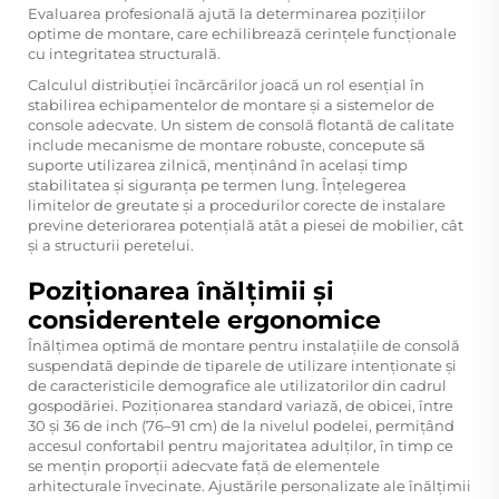
Evaluarea profesională ajută la determinarea pozițiilor
optime de montare, care echilibrează cerințele funcționale
cu integritatea structurală.
Calculul distribuției încărcărilor joacă un rol esențial în
stabilirea echipamentelor de montare și a sistemelor de
console adecvate. Un sistem de consolă flotantă de calitate
include mecanisme de montare robuste, concepute să
suporte utilizarea zilnică, menținând în același timp
stabilitatea și siguranța pe termen lung. Înțelegerea
limitelor de greutate și a procedurilor corecte de instalare
previne deteriorarea potențială atât a piesei de mobilier, cât
și a structurii peretelui.
Poziționarea înălțimii și
considerentele ergonomice
Înălțimea optimă de montare pentru instalațiile de consolă
suspendată depinde de tiparele de utilizare intenționate și
de caracteristicile demografice ale utilizatorilor din cadrul
gospodăriei. Poziționarea standard variază, de obicei, între
30 și 36 de inch (76–91 cm) de la nivelul podelei, permițând
accesul confortabil pentru majoritatea adulților, în timp ce
se mențin proporții adecvate față de elementele
arhitecturale învecinate. Ajustările personalizate ale înălțimii