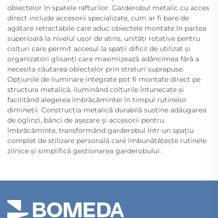
obiectelor în spatele rafturilor. Garderobul metalic cu acces
direct include accesorii specializate, cum ar fi bare de
agățare retractabile care aduc obiectele montate în partea
superioară la nivelul ușor de atins, unități rotative pentru
colțuri care permit accesul la spații dificil de utilizat și
organizatori glisanți care maximizează adâncimea fără a
necesita căutarea obiectelor prin straturi suprapuse.
Opțiunile de iluminare integrate pot fi montate direct pe
structura metalică, iluminând colțurile întunecate și
facilitând alegerea îmbrăcămintei în timpul rutinelor
dimineții. Construcția metalică durabilă susține adăugarea
de oglinzi, bănci de așezare și accesorii pentru
îmbrăcăminte, transformând garderobul într-un spațiu
complet de stilizare personală care îmbunătățește rutinele
zilnice și simplifică gestionarea garderobului.