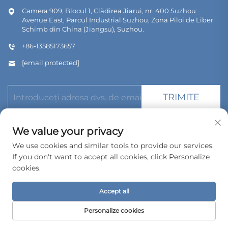
Camera 909, Blocul 1, Clădirea Jiarui, nr. 400 Suzhou
Avenue East, Parcul Industrial Suzhou, Zona Piloi de Liber
Schimb din China (Jiangsu), Suzhou.
+86-13585173657
[email protected]
TRIMITE
We value your privacy
We use cookies and similar tools to provide our services.
If you don't want to accept all cookies, click Personalize
Copyright © 2026 Bomeda International Trading (Suzhou) Co.,
Ltd. Toate drepturile rezervate.
cookies.
Politica de confidențialitate
Accept all
Personalize cookies