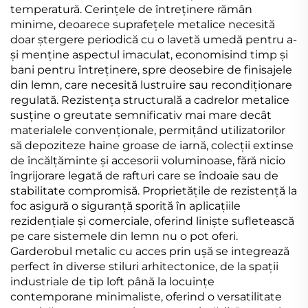
temperatură. Cerințele de întreținere rămân
minime, deoarece suprafețele metalice necesită
doar ștergere periodică cu o lavetă umedă pentru a-
și menține aspectul imaculat, economisind timp și
bani pentru întreținere, spre deosebire de finisajele
din lemn, care necesită lustruire sau recondiționare
regulată. Rezistența structurală a cadrelor metalice
susține o greutate semnificativ mai mare decât
materialele convenționale, permițând utilizatorilor
să depoziteze haine groase de iarnă, colecții extinse
de încălțăminte și accesorii voluminoase, fără nicio
îngrijorare legată de rafturi care se îndoaie sau de
stabilitate compromisă. Proprietățile de rezistență la
foc asigură o siguranță sporită în aplicațiile
rezidențiale și comerciale, oferind liniște sufletească
pe care sistemele din lemn nu o pot oferi.
Garderobul metalic cu acces prin ușă se integrează
perfect în diverse stiluri arhitectonice, de la spații
industriale de tip loft până la locuințe
contemporane minimaliste, oferind o versatilitate