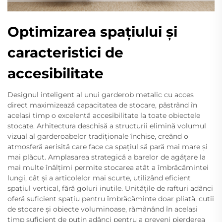
Optimizarea spațiului și
caracteristici de
accesibilitate
Designul inteligent al unui garderob metalic cu acces
direct maximizează capacitatea de stocare, păstrând în
același timp o excelentă accesibilitate la toate obiectele
stocate. Arhitectura deschisă a structurii elimină volumul
vizual al garderoabelor tradiționale închise, creând o
atmosferă aerisită care face ca spațiul să pară mai mare și
mai plăcut. Amplasarea strategică a barelor de agățare la
mai multe înălțimi permite stocarea atât a îmbrăcămintei
lungi, cât și a articolelor mai scurte, utilizând eficient
spațiul vertical, fără goluri inutile. Unitățile de rafturi adânci
oferă suficient spațiu pentru îmbrăcăminte doar pliată, cutii
de stocare și obiecte voluminoase, rămânând în același
timp suficient de puțin adânci pentru a preveni pierderea