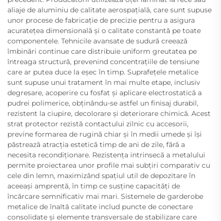
aliaje de aluminiu de calitate aerospațială, care sunt supuse
unor procese de fabricație de precizie pentru a asigura
acuratețea dimensională și o calitate constantă pe toate
componentele. Tehnicile avansate de sudură creează
îmbinări continue care distribuie uniform greutatea pe
întreaga structură, prevenind concentrațiile de tensiune
care ar putea duce la eșec în timp. Suprafețele metalice
sunt supuse unui tratament în mai multe etape, inclusiv
degresare, acoperire cu fosfat și aplicare electrostatică a
pudrei polimerice, obținându-se astfel un finisaj durabil,
rezistent la ciupire, decolorare și deteriorare chimică. Acest
strat protector rezistă contactului zilnic cu accesorii,
previne formarea de rugină chiar și în medii umede și își
păstrează atracția estetică timp de ani de zile, fără a
necesita recondiționare. Rezistența intrinsecă a metalului
permite proiectarea unor profile mai subțiri comparativ cu
cele din lemn, maximizând spațiul util de depozitare în
aceeași amprentă, în timp ce susține capacități de
încărcare semnificativ mai mari. Sistemele de garderobe
metalice de înaltă calitate includ puncte de conectare
consolidate și elemente transversale de stabilizare care