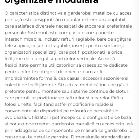
O caracteristică distinctivă a garderobei metalice cu acces
prin ușă este designul său modular extrem de adaptabil,
care satisface diversele necesități de stocare și preferințele
personale. Sistemul este compus din componente
interschimbabile, inclusiv rafturi reglabile, bare de agățare
telescopice, coșuri extragabile, inserții pentru sertare și
organizatori specializați, care pot fi poziționați la orice
înălțime de-a lungul suporturilor verticale. Această
flexibilitate permite utilizatorilor să creeze zone dedicate
pentru diferite categorii de obiecte, cum ar fi
îmbrăcămintea formală, cea casual, accesorii sezoniere și
colecții de încălțăminte. Structura metalică include găuri
preforate pentru montare sau sisteme continue de sloturi
care permit re-poziționarea rafturilor și a barelor fără a
folosi unelte, facilitând astfel modificările rapide și
conveniente ale dispoziției pe măsură ce necesitățile
evoluează. Utilizatorii pot începe cu o configurație de bază
și pot extinde treptat garderoba metalică cu acces prin ușă
prin adăugarea de componente pe măsură ce garderoba lor
crește sau bugetul le permite. Dimensiunile standardizate