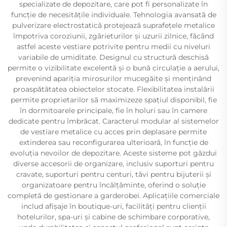
specializate de depozitare, care pot fi personalizate în
funcție de necesitățile individuale. Tehnologia avansată de
pulverizare electrostatică protejează suprafețele metalice
împotriva coroziunii, zgârieturilor și uzurii zilnice, făcând
astfel aceste vestiare potrivite pentru medii cu niveluri
variabile de umiditate. Designul cu structură deschisă
permite o vizibilitate excelentă și o bună circulație a aerului,
prevenind apariția mirosurilor mucegăite și menținând
proaspătătatea obiectelor stocate. Flexibilitatea instalării
permite proprietarilor să maximizeze spațiul disponibil, fie
în dormitoarele principale, fie în holuri sau în camere
dedicate pentru îmbrăcat. Caracterul modular al sistemelor
de vestiare metalice cu acces prin deplasare permite
extinderea sau reconfigurarea ulterioară, în funcție de
evoluția nevoilor de depozitare. Aceste sisteme pot găzdui
diverse accesorii de organizare, inclusiv suporturi pentru
cravate, suporturi pentru centuri, tăvi pentru bijuterii și
organizatoare pentru încălțăminte, oferind o soluție
completă de gestionare a garderobei. Aplicațiile comerciale
includ afișaje în boutique-uri, facilități pentru clienții
hotelurilor, spa-uri și cabine de schimbare corporative,