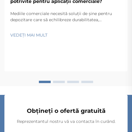
potrivite pentru aplicații comerciale?
Mediile comerciale necesită soluții de șine pentru
depozitare care să echilibreze durabilitatea,
funcționalitatea și eficiența din punct de vedere al
costurilor, respectând în același timp cerințele
VEDEȚI MAI MULT
operaționale specifice. Indiferent dacă este vorba de
depozite, unități comerciale, spitale sau uzine de
producție, alegerea...
Obțineți o ofertă gratuită
Reprezentantul nostru vă va contacta în curând.