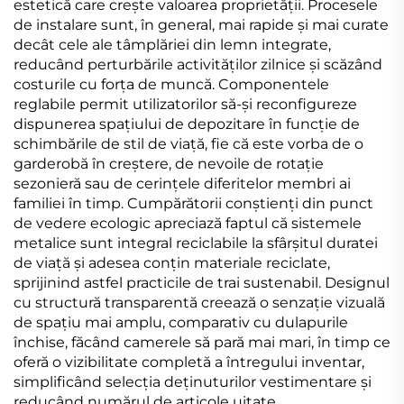
estetică care crește valoarea proprietății. Procesele
de instalare sunt, în general, mai rapide și mai curate
decât cele ale tâmplăriei din lemn integrate,
reducând perturbările activităților zilnice și scăzând
costurile cu forța de muncă. Componentele
reglabile permit utilizatorilor să-și reconfigureze
dispunerea spațiului de depozitare în funcție de
schimbările de stil de viață, fie că este vorba de o
garderobă în creștere, de nevoile de rotație
sezonieră sau de cerințele diferitelor membri ai
familiei în timp. Cumpărătorii conștienți din punct
de vedere ecologic apreciază faptul că sistemele
metalice sunt integral reciclabile la sfârșitul duratei
de viață și adesea conțin materiale reciclate,
sprijinind astfel practicile de trai sustenabil. Designul
cu structură transparentă creează o senzație vizuală
de spațiu mai amplu, comparativ cu dulapurile
închise, făcând camerele să pară mai mari, în timp ce
oferă o vizibilitate completă a întregului inventar,
simplificând selecția deținuturilor vestimentare și
reducând numărul de articole uitate.