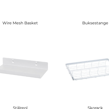
Wire Mesh Basket
Buksestange
Stålreol
Skorack