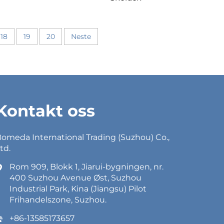
18
19
20
Neste
Kontakt oss
omeda International Trading (Suzhou) Co.,
td.
Rom 909, Blokk 1, Jiarui-bygningen, nr.
400 Suzhou Avenue Øst, Suzhou
Industrial Park, Kina (Jiangsu) Pilot
Frihandelszone, Suzhou.
+86-13585173657