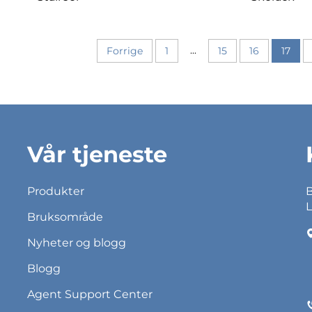
...
Forrige
1
15
16
17
Vår tjeneste
Produkter
B
L
Bruksområde
Nyheter og blogg
Blogg
Agent Support Center