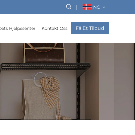
|
NO
Få Et Tilbud
pets Hjelpesenter
Kontakt Oss