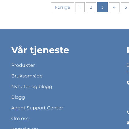
Forrige
1
2
3
4
5
Vår tjeneste
Produkter
B
L
Bruksområde
Nyheter og blogg
Blogg
Agent Support Center
Om oss