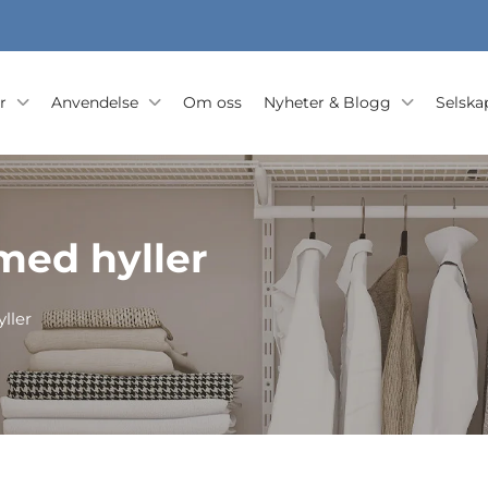
r
Anvendelse
Om oss
Nyheter & Blogg
Selska
ed hyller
ller