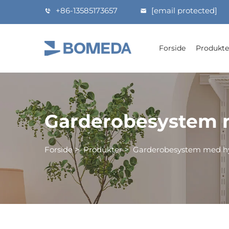
+86-13585173657
[email protected]
Forside
Produkte
Garderobesystem m
Forside
>
Produkter
>
Garderobesystem med hy