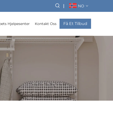
|
NO
Få Et Tilbud
pets Hjelpesenter
Kontakt Oss