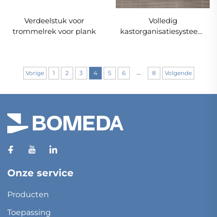
Verdeelstuk voor
Volledig
trommelrek voor plank
kastorganisatiesysteem
voor kledingkast
...
Vorige
1
2
3
4
5
6
8
Volgende
Onze service
Producten
Toepassing