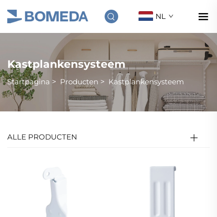
NL
Kastplankensysteem
Startpagina
>
Producten
>
Kastplankensysteem
ALLE PRODUCTEN