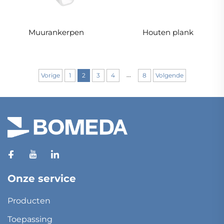
Muurankerpen
Houten plank
...
Vorige
1
2
3
4
8
Volgende
Onze service
Producten
Toepassing