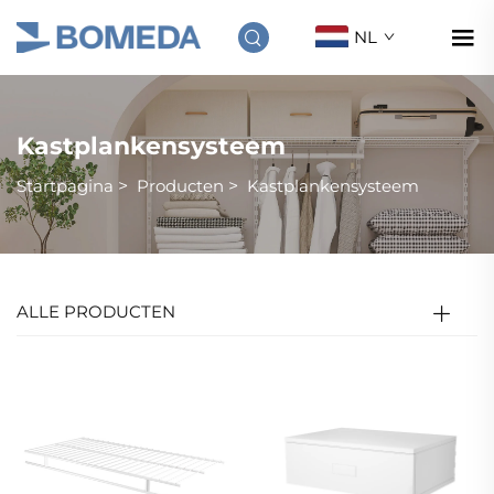
NL
Kastplankensysteem
Startpagina
>
Producten
>
Kastplankensysteem
ALLE PRODUCTEN