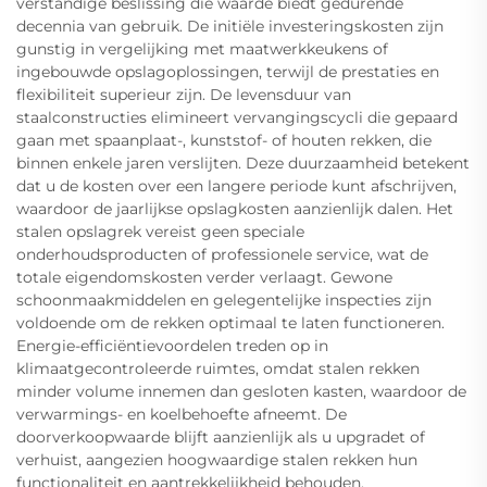
verstandige beslissing die waarde biedt gedurende
decennia van gebruik. De initiële investeringskosten zijn
gunstig in vergelijking met maatwerkkeukens of
ingebouwde opslagoplossingen, terwijl de prestaties en
flexibiliteit superieur zijn. De levensduur van
staalconstructies elimineert vervangingscycli die gepaard
gaan met spaanplaat-, kunststof- of houten rekken, die
binnen enkele jaren verslijten. Deze duurzaamheid betekent
dat u de kosten over een langere periode kunt afschrijven,
waardoor de jaarlijkse opslagkosten aanzienlijk dalen. Het
stalen opslagrek vereist geen speciale
onderhoudsproducten of professionele service, wat de
totale eigendomskosten verder verlaagt. Gewone
schoonmaakmiddelen en gelegentelijke inspecties zijn
voldoende om de rekken optimaal te laten functioneren.
Energie-efficiëntievoordelen treden op in
klimaatgecontroleerde ruimtes, omdat stalen rekken
minder volume innemen dan gesloten kasten, waardoor de
verwarmings- en koelbehoefte afneemt. De
doorverkoopwaarde blijft aanzienlijk als u upgradet of
verhuist, aangezien hoogwaardige stalen rekken hun
functionaliteit en aantrekkelijkheid behouden.