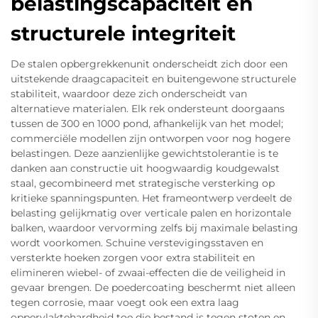
belastingscapaciteit en
structurele integriteit
De stalen opbergrekkenunit onderscheidt zich door een
uitstekende draagcapaciteit en buitengewone structurele
stabiliteit, waardoor deze zich onderscheidt van
alternatieve materialen. Elk rek ondersteunt doorgaans
tussen de 300 en 1000 pond, afhankelijk van het model;
commerciële modellen zijn ontworpen voor nog hogere
belastingen. Deze aanzienlijke gewichtstolerantie is te
danken aan constructie uit hoogwaardig koudgewalst
staal, gecombineerd met strategische versterking op
kritieke spanningspunten. Het frameontwerp verdeelt de
belasting gelijkmatig over verticale palen en horizontale
balken, waardoor vervorming zelfs bij maximale belasting
wordt voorkomen. Schuine verstevigingsstaven en
versterkte hoeken zorgen voor extra stabiliteit en
elimineren wiebel- of zwaai-effecten die de veiligheid in
gevaar brengen. De poedercoating beschermt niet alleen
tegen corrosie, maar voegt ook een extra laag
oppervlaktehardheid toe die bestand is tegen stoten en