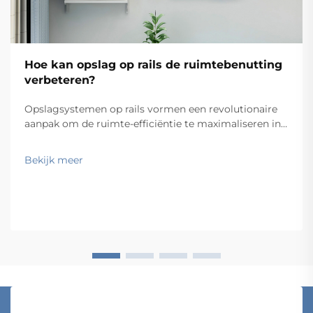
Hoe kan opslag op rails de ruimtebenutting
verbeteren?
Opslagsystemen op rails vormen een revolutionaire
aanpak om de ruimte-efficiëntie te maximaliseren in
magazijnen, kantoren en industriële faciliteiten. Door
gebruik te maken van wandbevestigde railsystemen
Bekijk meer
die beweegbare opslagcomponenten ondersteunen,
maken deze oplossingen het moge...