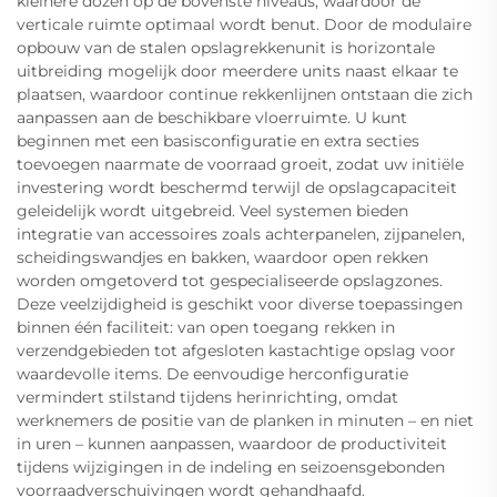
kleinere dozen op de bovenste niveaus, waardoor de
verticale ruimte optimaal wordt benut. Door de modulaire
opbouw van de stalen opslagrekkenunit is horizontale
uitbreiding mogelijk door meerdere units naast elkaar te
plaatsen, waardoor continue rekkenlijnen ontstaan die zich
aanpassen aan de beschikbare vloerruimte. U kunt
beginnen met een basisconfiguratie en extra secties
toevoegen naarmate de voorraad groeit, zodat uw initiële
investering wordt beschermd terwijl de opslagcapaciteit
geleidelijk wordt uitgebreid. Veel systemen bieden
integratie van accessoires zoals achterpanelen, zijpanelen,
scheidingswandjes en bakken, waardoor open rekken
worden omgetoverd tot gespecialiseerde opslagzones.
Deze veelzijdigheid is geschikt voor diverse toepassingen
binnen één faciliteit: van open toegang rekken in
verzendgebieden tot afgesloten kastachtige opslag voor
waardevolle items. De eenvoudige herconfiguratie
vermindert stilstand tijdens herinrichting, omdat
werknemers de positie van de planken in minuten – en niet
in uren – kunnen aanpassen, waardoor de productiviteit
tijdens wijzigingen in de indeling en seizoensgebonden
voorraadverschuivingen wordt gehandhaafd.