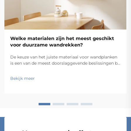
Welke materialen zijn het meest geschikt
voor duurzame wandrekken?
De keuze van het juiste materiaal voor wandplanken
is een van de meest doorslaggevende beslissingen bij
elk opberg- of presentatieproject. Of u nu een
residentiële woonruimte, een commerciële
Bekijk meer
retailomgeving of een industriële werkruimte inricht,
het materiaal dat u kiest bepaalt de duurzaamheid,
belastbaarheid en esthetische uitstraling van de
planken...