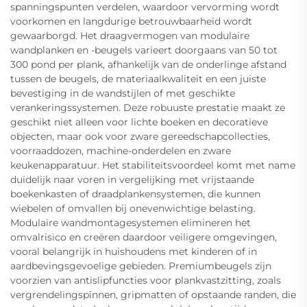
spanningspunten verdelen, waardoor vervorming wordt
voorkomen en langdurige betrouwbaarheid wordt
gewaarborgd. Het draagvermogen van modulaire
wandplanken en -beugels varieert doorgaans van 50 tot
300 pond per plank, afhankelijk van de onderlinge afstand
tussen de beugels, de materiaalkwaliteit en een juiste
bevestiging in de wandstijlen of met geschikte
verankeringssystemen. Deze robuuste prestatie maakt ze
geschikt niet alleen voor lichte boeken en decoratieve
objecten, maar ook voor zware gereedschapcollecties,
voorraaddozen, machine-onderdelen en zware
keukenapparatuur. Het stabiliteitsvoordeel komt met name
duidelijk naar voren in vergelijking met vrijstaande
boekenkasten of draadplankensystemen, die kunnen
wiebelen of omvallen bij onevenwichtige belasting.
Modulaire wandmontagesystemen elimineren het
omvalrisico en creëren daardoor veiligere omgevingen,
vooral belangrijk in huishoudens met kinderen of in
aardbevingsgevoelige gebieden. Premiumbeugels zijn
voorzien van antislipfuncties voor plankvastzitting, zoals
vergrendelingspinnen, gripmatten of opstaande randen, die