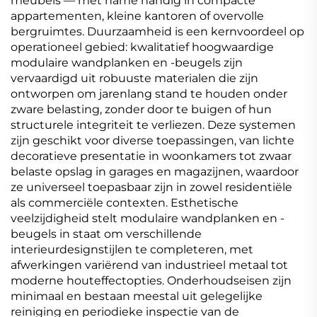
meubels — met name handig in compacte
appartementen, kleine kantoren of overvolle
bergruimtes. Duurzaamheid is een kernvoordeel op
operationeel gebied: kwalitatief hoogwaardige
modulaire wandplanken en -beugels zijn
vervaardigd uit robuuste materialen die zijn
ontworpen om jarenlang stand te houden onder
zware belasting, zonder door te buigen of hun
structurele integriteit te verliezen. Deze systemen
zijn geschikt voor diverse toepassingen, van lichte
decoratieve presentatie in woonkamers tot zwaar
belaste opslag in garages en magazijnen, waardoor
ze universeel toepasbaar zijn in zowel residentiële
als commerciële contexten. Esthetische
veelzijdigheid stelt modulaire wandplanken en -
beugels in staat om verschillende
interieurdesignstijlen te completeren, met
afwerkingen variërend van industrieel metaal tot
moderne houteffectopties. Onderhoudseisen zijn
minimaal en bestaan meestal uit gelegelijke
reiniging en periodieke inspectie van de