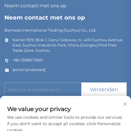
Neem contact met ons op
Neem contact met ons op
Bomeda International Trading (Suzhou) Co., Ltd.
Kamer 909, Blok 1, Jiarui Gebouw, nr. 400 Suzhou Avenue
East, Suzhou Industrial Park, China (Jiangsu) Pilot Free
Trade Zone, Suzhou.
+86-13585173657
[email protected]
Verzenden
We value your privacy
We use cookies and similar tools to provide our services.
If you don't want to accept all cookies, click Personalize
Copyright © 2026 Bomeda International Trading (Suzhou) Co.,
Ltd. Alle rechten voorbehouden.
cookies.